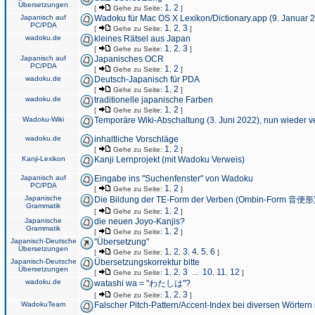
Übersetzungen
1
2
[
Gehe zu Seite:
,
]
Japanisch auf
Wadoku für Mac OS X Lexikon/Dictionary.app (9. Januar 
PC/PDA
1
2
3
[
Gehe zu Seite:
,
,
]
wadoku.de
kleines Rätsel aus Japan
1
2
3
[
Gehe zu Seite:
,
,
]
Japanisch auf
Japanisches OCR
PC/PDA
1
2
[
Gehe zu Seite:
,
]
wadoku.de
Deutsch-Japanisch für PDA
1
2
[
Gehe zu Seite:
,
]
wadoku.de
traditionelle japanische Farben
1
2
[
Gehe zu Seite:
,
]
Wadoku-Wiki
Temporäre Wiki-Abschaltung (3. Juni 2022), nun wieder v
wadoku.de
inhaltliche Vorschläge
1
2
[
Gehe zu Seite:
,
]
Kanji-Lexikon
Kanji Lernprojekt (mit Wadoku Verweis)
Japanisch auf
Eingabe ins "Suchenfenster" von Wadoku
PC/PDA
1
2
[
Gehe zu Seite:
,
]
Japanische
Die Bildung der TE-Form der Verben (Ombin-Form 音便形
Grammatik
1
2
[
Gehe zu Seite:
,
]
Japanische
die neuen Joyo-Kanjis?
Grammatik
1
2
[
Gehe zu Seite:
,
]
Japanisch-Deutsche
"Übersetzung"
Übersetzungen
1
2
3
4
5
6
[
Gehe zu Seite:
,
,
,
,
,
]
Japanisch-Deutsche
Übersetzungskorrektur bitte
Übersetzungen
1
2
3
10
11
12
[
Gehe zu Seite:
,
,
...
,
,
]
wadoku.de
watashi wa = "わたしは"?
1
2
3
[
Gehe zu Seite:
,
,
]
WadokuTeam
Falscher Pitch-Pattern/Accent-Index bei diversen Wörtern