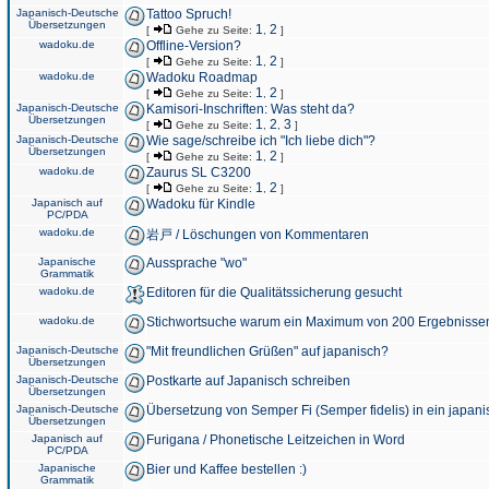
Japanisch-Deutsche
Tattoo Spruch!
Übersetzungen
1
2
[
Gehe zu Seite:
,
]
wadoku.de
Offline-Version?
1
2
[
Gehe zu Seite:
,
]
wadoku.de
Wadoku Roadmap
1
2
[
Gehe zu Seite:
,
]
Japanisch-Deutsche
Kamisori-Inschriften: Was steht da?
Übersetzungen
1
2
3
[
Gehe zu Seite:
,
,
]
Japanisch-Deutsche
Wie sage/schreibe ich "Ich liebe dich"?
Übersetzungen
1
2
[
Gehe zu Seite:
,
]
wadoku.de
Zaurus SL C3200
1
2
[
Gehe zu Seite:
,
]
Japanisch auf
Wadoku für Kindle
PC/PDA
wadoku.de
岩戸 / Löschungen von Kommentaren
Japanische
Aussprache "wo"
Grammatik
wadoku.de
Editoren für die Qualitätssicherung gesucht
wadoku.de
Stichwortsuche warum ein Maximum von 200 Ergebnisse
Japanisch-Deutsche
"Mit freundlichen Grüßen" auf japanisch?
Übersetzungen
Japanisch-Deutsche
Postkarte auf Japanisch schreiben
Übersetzungen
Japanisch-Deutsche
Übersetzung von Semper Fi (Semper fidelis) in ein japani
Übersetzungen
Japanisch auf
Furigana / Phonetische Leitzeichen in Word
PC/PDA
Japanische
Bier und Kaffee bestellen :)
Grammatik