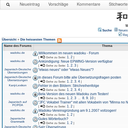
Neueintrag
Vorschläge
Kommentare
Stichworte
W
Suche
Neues
Reg
»
Übersicht
Die heissesten Themen
Name des Forums
Thema
wadoku.de
Willkommen im neuen wadoku - Forum
1
2
[
Gehe zu Seite:
,
]
wadoku.de
Ankündigung: Neue EPWING-Version verfügbar
1
2
3
[
Gehe zu Seite:
,
,
]
Japanisch-Deutsche
"etwas neues" oder "etwas Neues"?
Übersetzungen
Japanisch-Deutsche
In dieses Forum bitte alle Übersetzungsfragen posten
Übersetzungen
1
2
3
4
[
Gehe zu Seite:
,
,
,
]
Kanji-Lexikon
Fehler in den Bildern: Strichreihenfolge
1
2
3
4
[
Gehe zu Seite:
,
,
,
]
wadoku.de
Beta Version des neuen Wadoku zum Testen!
1
2
3
8
9
10
[
Gehe zu Seite:
,
,
...
,
,
]
Japanisch auf
"JFC Vokabel Trainer" mit allen Vokabeln von "Minna no 
PC/PDA
1
2
[
Gehe zu Seite:
,
]
wadoku.de
Wadoku-Vereinsgründung am 9.1.2007 vollzogen!
1
2
[
Gehe zu Seite:
,
]
Japanische
Gutes Wörterbuch?
Grammatik
1
2
[
Gehe zu Seite:
,
]
Japanisch-Deutsche
Satz Übersetzung