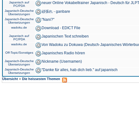
Japanisch auf
neuer Online Vokabeltrainer Japanisch - Deutsch für JLPT
PC/PDA
Japanisch-Deutsche
頑張れ - ganbare
Übersetzungen
Japanisch-Deutsche
"Nani?"
Übersetzungen
wadoku.de
Download - EDICT File
Japanisch auf
Japanischen Text schreiben
PC/PDA
wadoku.de
Von Wadoku zu Dokuwa (Deutsch-Japanisches Wörterbu
Off-Topic/Sonstiges
Japanisches Radio hören
Japanisch-Deutsche
Nickname (Usernamen)
Übersetzungen
Japanisch-Deutsche
"Danke für alles, hab dich lieb." auf japanisch
Übersetzungen
»
Übersicht
Die heissesten Themen