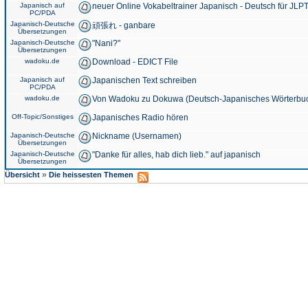
Japanisch auf
neuer Online Vokabeltrainer Japanisch - Deutsch für JLPT
PC/PDA
Japanisch-Deutsche
頑張れ - ganbare
Übersetzungen
Japanisch-Deutsche
"Nani?"
Übersetzungen
wadoku.de
Download - EDICT File
Japanisch auf
Japanischen Text schreiben
PC/PDA
wadoku.de
Von Wadoku zu Dokuwa (Deutsch-Japanisches Wörterbu
Off-Topic/Sonstiges
Japanisches Radio hören
Japanisch-Deutsche
Nickname (Usernamen)
Übersetzungen
Japanisch-Deutsche
"Danke für alles, hab dich lieb." auf japanisch
Übersetzungen
»
Übersicht
Die heissesten Themen