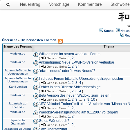
Neueintrag
Vorschläge
Kommentare
Stichworte
W
Suche
Neues
Reg
»
Übersicht
Die heissesten Themen
Name des Forums
Thema
wadoku.de
Willkommen im neuen wadoku - Forum
1
2
[
Gehe zu Seite:
,
]
wadoku.de
Ankündigung: Neue EPWING-Version verfügbar
1
2
3
[
Gehe zu Seite:
,
,
]
Japanisch-Deutsche
"etwas neues" oder "etwas Neues"?
Übersetzungen
Japanisch-Deutsche
In dieses Forum bitte alle Übersetzungsfragen posten
Übersetzungen
1
2
3
4
[
Gehe zu Seite:
,
,
,
]
Kanji-Lexikon
Fehler in den Bildern: Strichreihenfolge
1
2
3
4
[
Gehe zu Seite:
,
,
,
]
wadoku.de
Beta Version des neuen Wadoku zum Testen!
1
2
3
8
9
10
[
Gehe zu Seite:
,
,
...
,
,
]
Japanisch auf
"JFC Vokabel Trainer" mit allen Vokabeln von "Minna no 
PC/PDA
1
2
[
Gehe zu Seite:
,
]
wadoku.de
Wadoku-Vereinsgründung am 9.1.2007 vollzogen!
1
2
[
Gehe zu Seite:
,
]
Japanische
Gutes Wörterbuch?
Grammatik
1
2
[
Gehe zu Seite:
,
]
Japanisch-Deutsche
Satz Übersetzung