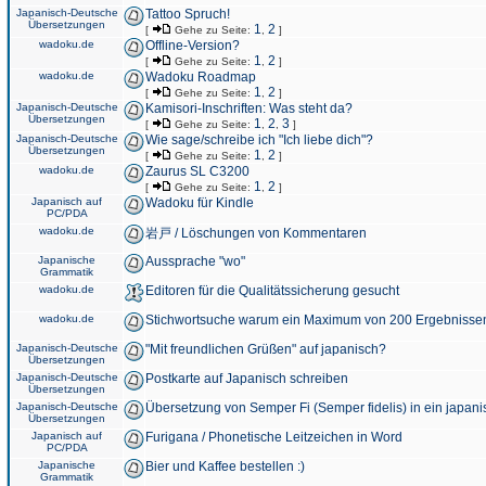
Japanisch-Deutsche
Tattoo Spruch!
Übersetzungen
1
2
[
Gehe zu Seite:
,
]
wadoku.de
Offline-Version?
1
2
[
Gehe zu Seite:
,
]
wadoku.de
Wadoku Roadmap
1
2
[
Gehe zu Seite:
,
]
Japanisch-Deutsche
Kamisori-Inschriften: Was steht da?
Übersetzungen
1
2
3
[
Gehe zu Seite:
,
,
]
Japanisch-Deutsche
Wie sage/schreibe ich "Ich liebe dich"?
Übersetzungen
1
2
[
Gehe zu Seite:
,
]
wadoku.de
Zaurus SL C3200
1
2
[
Gehe zu Seite:
,
]
Japanisch auf
Wadoku für Kindle
PC/PDA
wadoku.de
岩戸 / Löschungen von Kommentaren
Japanische
Aussprache "wo"
Grammatik
wadoku.de
Editoren für die Qualitätssicherung gesucht
wadoku.de
Stichwortsuche warum ein Maximum von 200 Ergebnisse
Japanisch-Deutsche
"Mit freundlichen Grüßen" auf japanisch?
Übersetzungen
Japanisch-Deutsche
Postkarte auf Japanisch schreiben
Übersetzungen
Japanisch-Deutsche
Übersetzung von Semper Fi (Semper fidelis) in ein japani
Übersetzungen
Japanisch auf
Furigana / Phonetische Leitzeichen in Word
PC/PDA
Japanische
Bier und Kaffee bestellen :)
Grammatik