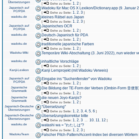
Übersetzungen
1
2
[
Gehe zu Seite:
,
]
Japanisch auf
Wadoku für Mac OS X Lexikon/Dictionary.app (9. Januar 
PC/PDA
1
2
3
[
Gehe zu Seite:
,
,
]
wadoku.de
kleines Rätsel aus Japan
1
2
3
[
Gehe zu Seite:
,
,
]
Japanisch auf
Japanisches OCR
PC/PDA
1
2
[
Gehe zu Seite:
,
]
wadoku.de
Deutsch-Japanisch für PDA
1
2
[
Gehe zu Seite:
,
]
wadoku.de
traditionelle japanische Farben
1
2
[
Gehe zu Seite:
,
]
Wadoku-Wiki
Temporäre Wiki-Abschaltung (3. Juni 2022), nun wieder v
wadoku.de
inhaltliche Vorschläge
1
2
[
Gehe zu Seite:
,
]
Kanji-Lexikon
Kanji Lernprojekt (mit Wadoku Verweis)
Japanisch auf
Eingabe ins "Suchenfenster" von Wadoku
PC/PDA
1
2
[
Gehe zu Seite:
,
]
Japanische
Die Bildung der TE-Form der Verben (Ombin-Form 音便形
Grammatik
1
2
[
Gehe zu Seite:
,
]
Japanische
die neuen Joyo-Kanjis?
Grammatik
1
2
[
Gehe zu Seite:
,
]
Japanisch-Deutsche
"Übersetzung"
Übersetzungen
1
2
3
4
5
6
[
Gehe zu Seite:
,
,
,
,
,
]
Japanisch-Deutsche
Übersetzungskorrektur bitte
Übersetzungen
1
2
3
10
11
12
[
Gehe zu Seite:
,
,
...
,
,
]
wadoku.de
watashi wa = "わたしは"?
1
2
3
[
Gehe zu Seite:
,
,
]
WadokuTeam
Falscher Pitch-Pattern/Accent-Index bei diversen Wörtern