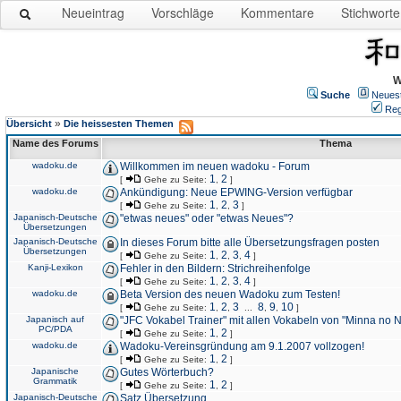
Neueintrag
Vorschläge
Kommentare
Stichworte
W
Suche
Neues
Reg
»
Übersicht
Die heissesten Themen
Name des Forums
Thema
wadoku.de
Willkommen im neuen wadoku - Forum
1
2
[
Gehe zu Seite:
,
]
wadoku.de
Ankündigung: Neue EPWING-Version verfügbar
1
2
3
[
Gehe zu Seite:
,
,
]
Japanisch-Deutsche
"etwas neues" oder "etwas Neues"?
Übersetzungen
Japanisch-Deutsche
In dieses Forum bitte alle Übersetzungsfragen posten
Übersetzungen
1
2
3
4
[
Gehe zu Seite:
,
,
,
]
Kanji-Lexikon
Fehler in den Bildern: Strichreihenfolge
1
2
3
4
[
Gehe zu Seite:
,
,
,
]
wadoku.de
Beta Version des neuen Wadoku zum Testen!
1
2
3
8
9
10
[
Gehe zu Seite:
,
,
...
,
,
]
Japanisch auf
"JFC Vokabel Trainer" mit allen Vokabeln von "Minna no 
PC/PDA
1
2
[
Gehe zu Seite:
,
]
wadoku.de
Wadoku-Vereinsgründung am 9.1.2007 vollzogen!
1
2
[
Gehe zu Seite:
,
]
Japanische
Gutes Wörterbuch?
Grammatik
1
2
[
Gehe zu Seite:
,
]
Japanisch-Deutsche
Satz Übersetzung