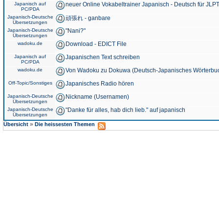
Japanisch auf
neuer Online Vokabeltrainer Japanisch - Deutsch für JLPT
PC/PDA
Japanisch-Deutsche
頑張れ - ganbare
Übersetzungen
Japanisch-Deutsche
"Nani?"
Übersetzungen
wadoku.de
Download - EDICT File
Japanisch auf
Japanischen Text schreiben
PC/PDA
wadoku.de
Von Wadoku zu Dokuwa (Deutsch-Japanisches Wörterbu
Off-Topic/Sonstiges
Japanisches Radio hören
Japanisch-Deutsche
Nickname (Usernamen)
Übersetzungen
Japanisch-Deutsche
"Danke für alles, hab dich lieb." auf japanisch
Übersetzungen
»
Übersicht
Die heissesten Themen