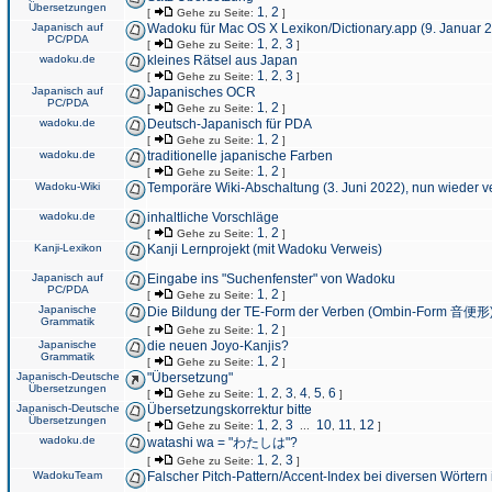
Übersetzungen
1
2
[
Gehe zu Seite:
,
]
Japanisch auf
Wadoku für Mac OS X Lexikon/Dictionary.app (9. Januar 
PC/PDA
1
2
3
[
Gehe zu Seite:
,
,
]
wadoku.de
kleines Rätsel aus Japan
1
2
3
[
Gehe zu Seite:
,
,
]
Japanisch auf
Japanisches OCR
PC/PDA
1
2
[
Gehe zu Seite:
,
]
wadoku.de
Deutsch-Japanisch für PDA
1
2
[
Gehe zu Seite:
,
]
wadoku.de
traditionelle japanische Farben
1
2
[
Gehe zu Seite:
,
]
Wadoku-Wiki
Temporäre Wiki-Abschaltung (3. Juni 2022), nun wieder v
wadoku.de
inhaltliche Vorschläge
1
2
[
Gehe zu Seite:
,
]
Kanji-Lexikon
Kanji Lernprojekt (mit Wadoku Verweis)
Japanisch auf
Eingabe ins "Suchenfenster" von Wadoku
PC/PDA
1
2
[
Gehe zu Seite:
,
]
Japanische
Die Bildung der TE-Form der Verben (Ombin-Form 音便形
Grammatik
1
2
[
Gehe zu Seite:
,
]
Japanische
die neuen Joyo-Kanjis?
Grammatik
1
2
[
Gehe zu Seite:
,
]
Japanisch-Deutsche
"Übersetzung"
Übersetzungen
1
2
3
4
5
6
[
Gehe zu Seite:
,
,
,
,
,
]
Japanisch-Deutsche
Übersetzungskorrektur bitte
Übersetzungen
1
2
3
10
11
12
[
Gehe zu Seite:
,
,
...
,
,
]
wadoku.de
watashi wa = "わたしは"?
1
2
3
[
Gehe zu Seite:
,
,
]
WadokuTeam
Falscher Pitch-Pattern/Accent-Index bei diversen Wörtern