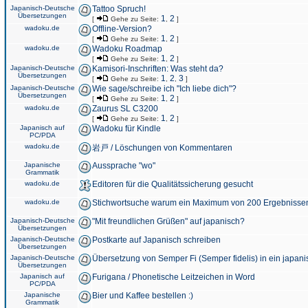
Japanisch-Deutsche
Tattoo Spruch!
Übersetzungen
1
2
[
Gehe zu Seite:
,
]
wadoku.de
Offline-Version?
1
2
[
Gehe zu Seite:
,
]
wadoku.de
Wadoku Roadmap
1
2
[
Gehe zu Seite:
,
]
Japanisch-Deutsche
Kamisori-Inschriften: Was steht da?
Übersetzungen
1
2
3
[
Gehe zu Seite:
,
,
]
Japanisch-Deutsche
Wie sage/schreibe ich "Ich liebe dich"?
Übersetzungen
1
2
[
Gehe zu Seite:
,
]
wadoku.de
Zaurus SL C3200
1
2
[
Gehe zu Seite:
,
]
Japanisch auf
Wadoku für Kindle
PC/PDA
wadoku.de
岩戸 / Löschungen von Kommentaren
Japanische
Aussprache "wo"
Grammatik
wadoku.de
Editoren für die Qualitätssicherung gesucht
wadoku.de
Stichwortsuche warum ein Maximum von 200 Ergebnisse
Japanisch-Deutsche
"Mit freundlichen Grüßen" auf japanisch?
Übersetzungen
Japanisch-Deutsche
Postkarte auf Japanisch schreiben
Übersetzungen
Japanisch-Deutsche
Übersetzung von Semper Fi (Semper fidelis) in ein japani
Übersetzungen
Japanisch auf
Furigana / Phonetische Leitzeichen in Word
PC/PDA
Japanische
Bier und Kaffee bestellen :)
Grammatik