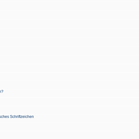
n?
sches Schriftzeichen