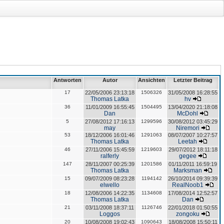
Antworten
Autor
Ansichten
Letzter Beitrag
17
22/05/2006 23:13:18
1506326
31/05/2008 16:28:55
Thomas Latka
hv
36
11/01/2009 16:55:45
1504495
13/04/2020 21:18:08
Dan
McDohl
5
27/08/2012 17:16:13
1299596
30/08/2012 03:45:29
may
Niremori
53
18/12/2006 16:01:46
1291063
08/07/2007 10:27:57
Thomas Latka
Leetah
46
27/11/2006 15:45:59
1219603
29/07/2012 18:11:18
ralferly
gegee
147
28/11/2007 00:25:39
1201586
01/11/2011 16:59:19
Thomas Latka
Marksman
15
09/07/2009 08:23:28
1194142
26/10/2014 09:39:39
elwello
RealNoob1
18
12/08/2006 14:22:35
1134608
17/08/2014 12:52:57
Thomas Latka
Dan
21
03/11/2008 18:37:11
1126746
22/01/2018 01:50:55
Loggos
zongoku
20
10/08/2008 19:02:43
1090643
18/08/2008 15:50:11