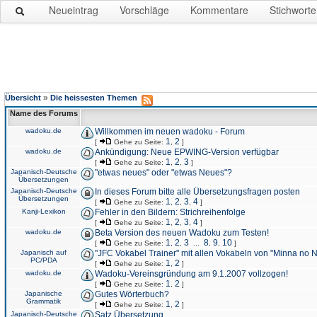
Neueintrag
Vorschläge
Kommentare
Stichworte
»
Übersicht
Die heissesten Themen
Name des Forums
wadoku.de
Willkommen im neuen wadoku - Forum
1
2
[
Gehe zu Seite:
,
]
wadoku.de
Ankündigung: Neue EPWING-Version verfügbar
1
2
3
[
Gehe zu Seite:
,
,
]
Japanisch-Deutsche
"etwas neues" oder "etwas Neues"?
Übersetzungen
Japanisch-Deutsche
In dieses Forum bitte alle Übersetzungsfragen posten
Übersetzungen
1
2
3
4
[
Gehe zu Seite:
,
,
,
]
Kanji-Lexikon
Fehler in den Bildern: Strichreihenfolge
1
2
3
4
[
Gehe zu Seite:
,
,
,
]
wadoku.de
Beta Version des neuen Wadoku zum Testen!
1
2
3
8
9
10
[
Gehe zu Seite:
,
,
...
,
,
]
Japanisch auf
"JFC Vokabel Trainer" mit allen Vokabeln von "Minna no 
PC/PDA
1
2
[
Gehe zu Seite:
,
]
wadoku.de
Wadoku-Vereinsgründung am 9.1.2007 vollzogen!
1
2
[
Gehe zu Seite:
,
]
Japanische
Gutes Wörterbuch?
Grammatik
1
2
[
Gehe zu Seite:
,
]
Japanisch-Deutsche
Satz Übersetzung