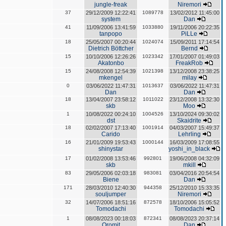
jungle-freak
Niremori
37
29/12/2009 12:22:41
1089778
13/02/2012 11:45:00
system
Dan
41
11/09/2006 13:41:59
1033880
19/11/2006 20:22:35
tanpopo
PiLLe
18
25/05/2007 00:20:44
1024074
15/09/2011 17:14:54
Dietrich Böttcher
Bernd
15
10/10/2006 12:26:26
1023342
17/01/2007 01:49:03
Akatonbo
FreakRob
15
24/08/2008 12:54:39
1021398
13/12/2008 23:38:25
mkengel
milay
0
03/06/2022 11:47:31
1013637
03/06/2022 11:47:31
Dan
Dan
18
13/04/2007 23:58:12
1011022
23/12/2008 13:32:30
skb
Moo
1
10/08/2022 00:24:10
1004526
13/10/2024 09:30:02
dst
Skaidrite
18
02/02/2007 17:13:40
1001914
04/03/2007 15:49:37
Carido
Lehrling
16
21/01/2009 19:53:43
1000144
16/03/2009 17:08:55
shinystar
yoshi_in_black
17
01/02/2008 13:53:46
992801
19/06/2008 04:32:09
skb
mkill
83
29/05/2006 02:03:18
983081
03/04/2016 20:54:54
Biene
Dan
171
28/03/2010 12:40:30
944358
25/12/2010 15:33:35
souljumper
Niremori
32
14/07/2006 18:51:16
872578
18/10/2006 15:05:52
Tomodachi
Tomodachi
1
08/08/2023 00:18:03
872341
08/08/2023 20:37:14
Oromit
Dan