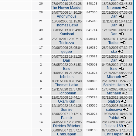
26
27/04/2010 23:01:26
848153
18/08/2010 03:48:33
The Flower Maiden
Niremori
28
24/07/2006 14:10:29
847305
21/02/2008 07:33:09
Anonymous
Dan
21
10/06/2006 11:15:05
845440
11/11/2012 16:41:12
Thomas Latka
Dan
39
06/03/2013 00:54:08
841714
12/02/2016 06:09:50
Kamisori
Dan
15
25/01/2011 20:07:15
816415
26/02/2011 12:31:49
Tristezza
Todius
17
20/06/2006 23:05:04
816389
26/04/2007 07:32:47
gegee
skb
2
04/07/2022 19:21:29
813091
23/02/2023 16:58:56
Dan
Dan
2
03/05/2022 20:31:51
765003
04/05/2022 17:21:38
Este
Este
3
01/09/2019 21:38:35
731624
12/07/2025 09:22:53
b4mbus
Michaelr
6
09/11/2006 03:01:40
730803
26/07/2009 15:45:27
Thomas Latka
ShinichiHara
2
19/11/2020 21:37:08
666601
17/07/2025 08:57:31
Floriboman
Michaelr
9
12/01/2008 13:44:14
655228
02/12/2012 16:00:59
OkamiKun
olafson
2
12/10/2022 13:01:38
635569
12/09/2025 20:06:51
Sumire
suboceva
4
18/06/2007 19:12:14
603924
19/06/2007 10:43:26
Patrick
Patrick
14
24/05/2007 23:58:05
594348
28/06/2007 00:12:42
Dietrich Böttcher
Julietta169
5
06/08/2007 21:37:13
588158
07/08/2007 17:13:51
ChrisJapan
ChrisJapan