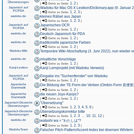
Übersetzungen
1
2
[
Gehe zu Seite:
,
]
Japanisch auf
Wadoku für Mac OS X Lexikon/Dictionary.app (9. Januar 
PC/PDA
1
2
3
[
Gehe zu Seite:
,
,
]
wadoku.de
kleines Rätsel aus Japan
1
2
3
[
Gehe zu Seite:
,
,
]
Japanisch auf
Japanisches OCR
PC/PDA
1
2
[
Gehe zu Seite:
,
]
wadoku.de
Deutsch-Japanisch für PDA
1
2
[
Gehe zu Seite:
,
]
wadoku.de
traditionelle japanische Farben
1
2
[
Gehe zu Seite:
,
]
Wadoku-Wiki
Temporäre Wiki-Abschaltung (3. Juni 2022), nun wieder v
wadoku.de
inhaltliche Vorschläge
1
2
[
Gehe zu Seite:
,
]
Kanji-Lexikon
Kanji Lernprojekt (mit Wadoku Verweis)
Japanisch auf
Eingabe ins "Suchenfenster" von Wadoku
PC/PDA
1
2
[
Gehe zu Seite:
,
]
Japanische
Die Bildung der TE-Form der Verben (Ombin-Form 音便形
Grammatik
1
2
[
Gehe zu Seite:
,
]
Japanische
die neuen Joyo-Kanjis?
Grammatik
1
2
[
Gehe zu Seite:
,
]
Japanisch-Deutsche
"Übersetzung"
Übersetzungen
1
2
3
4
5
6
[
Gehe zu Seite:
,
,
,
,
,
]
Japanisch-Deutsche
Übersetzungskorrektur bitte
Übersetzungen
1
2
3
10
11
12
[
Gehe zu Seite:
,
,
...
,
,
]
wadoku.de
watashi wa = "わたしは"?
1
2
3
[
Gehe zu Seite:
,
,
]
WadokuTeam
Falscher Pitch-Pattern/Accent-Index bei diversen Wörtern