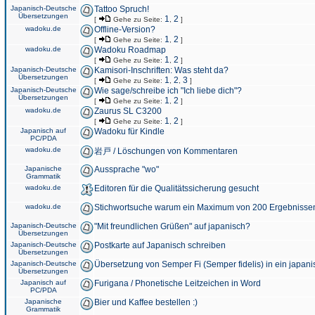
Japanisch-Deutsche
Tattoo Spruch!
Übersetzungen
1
2
[
Gehe zu Seite:
,
]
wadoku.de
Offline-Version?
1
2
[
Gehe zu Seite:
,
]
wadoku.de
Wadoku Roadmap
1
2
[
Gehe zu Seite:
,
]
Japanisch-Deutsche
Kamisori-Inschriften: Was steht da?
Übersetzungen
1
2
3
[
Gehe zu Seite:
,
,
]
Japanisch-Deutsche
Wie sage/schreibe ich "Ich liebe dich"?
Übersetzungen
1
2
[
Gehe zu Seite:
,
]
wadoku.de
Zaurus SL C3200
1
2
[
Gehe zu Seite:
,
]
Japanisch auf
Wadoku für Kindle
PC/PDA
wadoku.de
岩戸 / Löschungen von Kommentaren
Japanische
Aussprache "wo"
Grammatik
wadoku.de
Editoren für die Qualitätssicherung gesucht
wadoku.de
Stichwortsuche warum ein Maximum von 200 Ergebnisse
Japanisch-Deutsche
"Mit freundlichen Grüßen" auf japanisch?
Übersetzungen
Japanisch-Deutsche
Postkarte auf Japanisch schreiben
Übersetzungen
Japanisch-Deutsche
Übersetzung von Semper Fi (Semper fidelis) in ein japani
Übersetzungen
Japanisch auf
Furigana / Phonetische Leitzeichen in Word
PC/PDA
Japanische
Bier und Kaffee bestellen :)
Grammatik