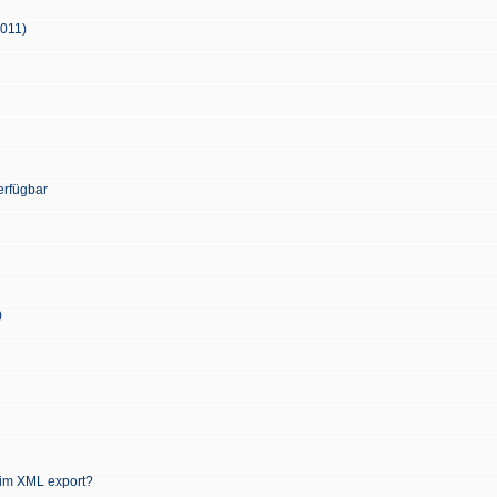
2011)
erfügbar
)
 im XML export?