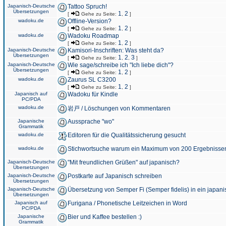
Japanisch-Deutsche
Tattoo Spruch!
Übersetzungen
1
2
[
Gehe zu Seite:
,
]
wadoku.de
Offline-Version?
1
2
[
Gehe zu Seite:
,
]
wadoku.de
Wadoku Roadmap
1
2
[
Gehe zu Seite:
,
]
Japanisch-Deutsche
Kamisori-Inschriften: Was steht da?
Übersetzungen
1
2
3
[
Gehe zu Seite:
,
,
]
Japanisch-Deutsche
Wie sage/schreibe ich "Ich liebe dich"?
Übersetzungen
1
2
[
Gehe zu Seite:
,
]
wadoku.de
Zaurus SL C3200
1
2
[
Gehe zu Seite:
,
]
Japanisch auf
Wadoku für Kindle
PC/PDA
wadoku.de
岩戸 / Löschungen von Kommentaren
Japanische
Aussprache "wo"
Grammatik
wadoku.de
Editoren für die Qualitätssicherung gesucht
wadoku.de
Stichwortsuche warum ein Maximum von 200 Ergebnisse
Japanisch-Deutsche
"Mit freundlichen Grüßen" auf japanisch?
Übersetzungen
Japanisch-Deutsche
Postkarte auf Japanisch schreiben
Übersetzungen
Japanisch-Deutsche
Übersetzung von Semper Fi (Semper fidelis) in ein japani
Übersetzungen
Japanisch auf
Furigana / Phonetische Leitzeichen in Word
PC/PDA
Japanische
Bier und Kaffee bestellen :)
Grammatik