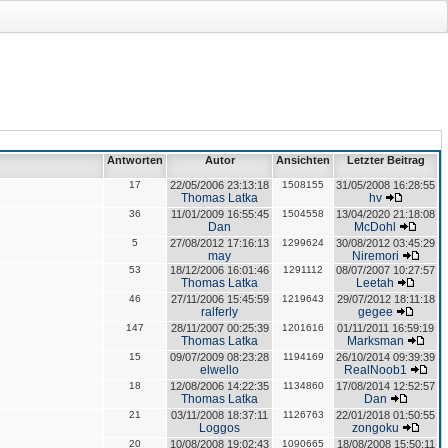
Antworten
Autor
Ansichten
Letzter Beitrag
17
22/05/2006 23:13:18
1508155
31/05/2008 16:28:55
Thomas Latka
hv
36
11/01/2009 16:55:45
1504558
13/04/2020 21:18:08
Dan
McDohl
5
27/08/2012 17:16:13
1299624
30/08/2012 03:45:29
may
Niremori
53
18/12/2006 16:01:46
1291112
08/07/2007 10:27:57
Thomas Latka
Leetah
46
27/11/2006 15:45:59
1219643
29/07/2012 18:11:18
ralferly
gegee
147
28/11/2007 00:25:39
1201616
01/11/2011 16:59:19
Thomas Latka
Marksman
15
09/07/2009 08:23:28
1194169
26/10/2014 09:39:39
elwello
RealNoob1
18
12/08/2006 14:22:35
1134860
17/08/2014 12:52:57
Thomas Latka
Dan
21
03/11/2008 18:37:11
1126763
22/01/2018 01:50:55
Loggos
zongoku
20
10/08/2008 19:02:43
1090665
18/08/2008 15:50:11