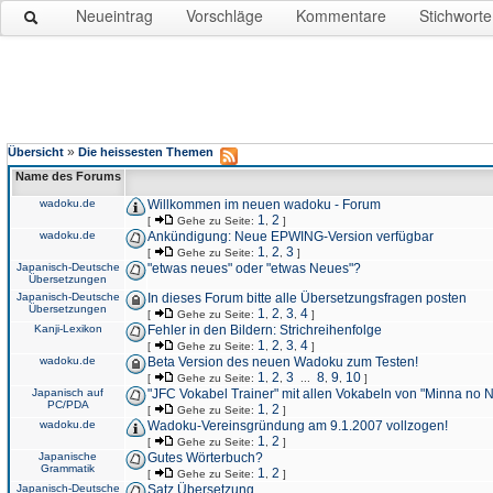
Neueintrag
Vorschläge
Kommentare
Stichworte
»
Übersicht
Die heissesten Themen
Name des Forums
wadoku.de
Willkommen im neuen wadoku - Forum
1
2
[
Gehe zu Seite:
,
]
wadoku.de
Ankündigung: Neue EPWING-Version verfügbar
1
2
3
[
Gehe zu Seite:
,
,
]
Japanisch-Deutsche
"etwas neues" oder "etwas Neues"?
Übersetzungen
Japanisch-Deutsche
In dieses Forum bitte alle Übersetzungsfragen posten
Übersetzungen
1
2
3
4
[
Gehe zu Seite:
,
,
,
]
Kanji-Lexikon
Fehler in den Bildern: Strichreihenfolge
1
2
3
4
[
Gehe zu Seite:
,
,
,
]
wadoku.de
Beta Version des neuen Wadoku zum Testen!
1
2
3
8
9
10
[
Gehe zu Seite:
,
,
...
,
,
]
Japanisch auf
"JFC Vokabel Trainer" mit allen Vokabeln von "Minna no 
PC/PDA
1
2
[
Gehe zu Seite:
,
]
wadoku.de
Wadoku-Vereinsgründung am 9.1.2007 vollzogen!
1
2
[
Gehe zu Seite:
,
]
Japanische
Gutes Wörterbuch?
Grammatik
1
2
[
Gehe zu Seite:
,
]
Japanisch-Deutsche
Satz Übersetzung