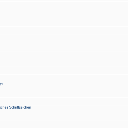
n?
sches Schriftzeichen