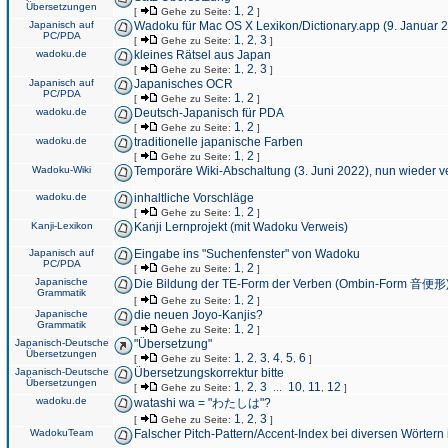
Übersetzungen
1
2
[
Gehe zu Seite:
,
]
Japanisch auf
Wadoku für Mac OS X Lexikon/Dictionary.app (9. Januar 
PC/PDA
1
2
3
[
Gehe zu Seite:
,
,
]
wadoku.de
kleines Rätsel aus Japan
1
2
3
[
Gehe zu Seite:
,
,
]
Japanisch auf
Japanisches OCR
PC/PDA
1
2
[
Gehe zu Seite:
,
]
wadoku.de
Deutsch-Japanisch für PDA
1
2
[
Gehe zu Seite:
,
]
wadoku.de
traditionelle japanische Farben
1
2
[
Gehe zu Seite:
,
]
Wadoku-Wiki
Temporäre Wiki-Abschaltung (3. Juni 2022), nun wieder v
wadoku.de
inhaltliche Vorschläge
1
2
[
Gehe zu Seite:
,
]
Kanji-Lexikon
Kanji Lernprojekt (mit Wadoku Verweis)
Japanisch auf
Eingabe ins "Suchenfenster" von Wadoku
PC/PDA
1
2
[
Gehe zu Seite:
,
]
Japanische
Die Bildung der TE-Form der Verben (Ombin-Form 音便形
Grammatik
1
2
[
Gehe zu Seite:
,
]
Japanische
die neuen Joyo-Kanjis?
Grammatik
1
2
[
Gehe zu Seite:
,
]
Japanisch-Deutsche
"Übersetzung"
Übersetzungen
1
2
3
4
5
6
[
Gehe zu Seite:
,
,
,
,
,
]
Japanisch-Deutsche
Übersetzungskorrektur bitte
Übersetzungen
1
2
3
10
11
12
[
Gehe zu Seite:
,
,
...
,
,
]
wadoku.de
watashi wa = "わたしは"?
1
2
3
[
Gehe zu Seite:
,
,
]
WadokuTeam
Falscher Pitch-Pattern/Accent-Index bei diversen Wörtern