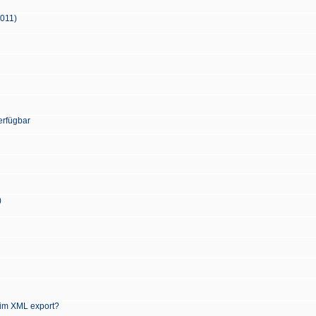
2011)
erfügbar
)
 im XML export?