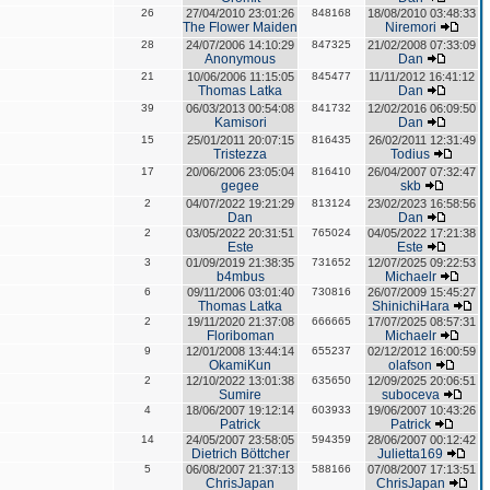
26
27/04/2010 23:01:26
848168
18/08/2010 03:48:33
The Flower Maiden
Niremori
28
24/07/2006 14:10:29
847325
21/02/2008 07:33:09
Anonymous
Dan
21
10/06/2006 11:15:05
845477
11/11/2012 16:41:12
Thomas Latka
Dan
39
06/03/2013 00:54:08
841732
12/02/2016 06:09:50
Kamisori
Dan
15
25/01/2011 20:07:15
816435
26/02/2011 12:31:49
Tristezza
Todius
17
20/06/2006 23:05:04
816410
26/04/2007 07:32:47
gegee
skb
2
04/07/2022 19:21:29
813124
23/02/2023 16:58:56
Dan
Dan
2
03/05/2022 20:31:51
765024
04/05/2022 17:21:38
Este
Este
3
01/09/2019 21:38:35
731652
12/07/2025 09:22:53
b4mbus
Michaelr
6
09/11/2006 03:01:40
730816
26/07/2009 15:45:27
Thomas Latka
ShinichiHara
2
19/11/2020 21:37:08
666665
17/07/2025 08:57:31
Floriboman
Michaelr
9
12/01/2008 13:44:14
655237
02/12/2012 16:00:59
OkamiKun
olafson
2
12/10/2022 13:01:38
635650
12/09/2025 20:06:51
Sumire
suboceva
4
18/06/2007 19:12:14
603933
19/06/2007 10:43:26
Patrick
Patrick
14
24/05/2007 23:58:05
594359
28/06/2007 00:12:42
Dietrich Böttcher
Julietta169
5
06/08/2007 21:37:13
588166
07/08/2007 17:13:51
ChrisJapan
ChrisJapan