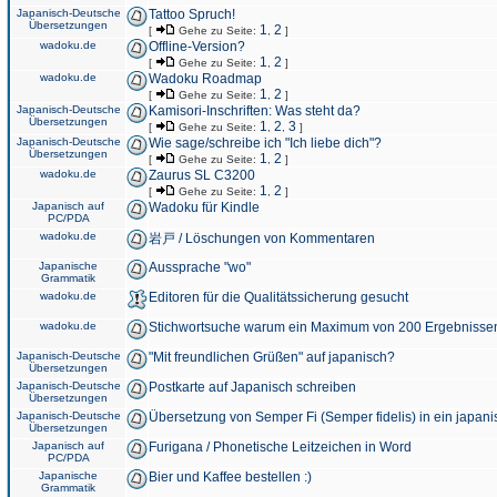
Japanisch-Deutsche
Tattoo Spruch!
Übersetzungen
1
2
[
Gehe zu Seite:
,
]
wadoku.de
Offline-Version?
1
2
[
Gehe zu Seite:
,
]
wadoku.de
Wadoku Roadmap
1
2
[
Gehe zu Seite:
,
]
Japanisch-Deutsche
Kamisori-Inschriften: Was steht da?
Übersetzungen
1
2
3
[
Gehe zu Seite:
,
,
]
Japanisch-Deutsche
Wie sage/schreibe ich "Ich liebe dich"?
Übersetzungen
1
2
[
Gehe zu Seite:
,
]
wadoku.de
Zaurus SL C3200
1
2
[
Gehe zu Seite:
,
]
Japanisch auf
Wadoku für Kindle
PC/PDA
wadoku.de
岩戸 / Löschungen von Kommentaren
Japanische
Aussprache "wo"
Grammatik
wadoku.de
Editoren für die Qualitätssicherung gesucht
wadoku.de
Stichwortsuche warum ein Maximum von 200 Ergebnisse
Japanisch-Deutsche
"Mit freundlichen Grüßen" auf japanisch?
Übersetzungen
Japanisch-Deutsche
Postkarte auf Japanisch schreiben
Übersetzungen
Japanisch-Deutsche
Übersetzung von Semper Fi (Semper fidelis) in ein japani
Übersetzungen
Japanisch auf
Furigana / Phonetische Leitzeichen in Word
PC/PDA
Japanische
Bier und Kaffee bestellen :)
Grammatik