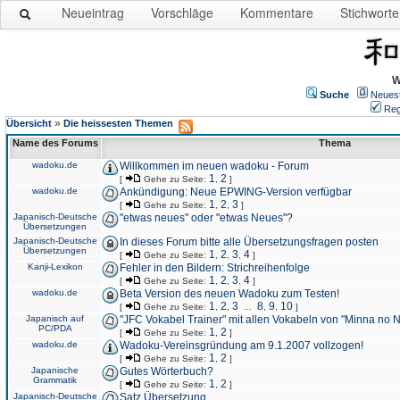
Neueintrag
Vorschläge
Kommentare
Stichworte
W
Suche
Neues
Reg
»
Übersicht
Die heissesten Themen
Name des Forums
Thema
wadoku.de
Willkommen im neuen wadoku - Forum
1
2
[
Gehe zu Seite:
,
]
wadoku.de
Ankündigung: Neue EPWING-Version verfügbar
1
2
3
[
Gehe zu Seite:
,
,
]
Japanisch-Deutsche
"etwas neues" oder "etwas Neues"?
Übersetzungen
Japanisch-Deutsche
In dieses Forum bitte alle Übersetzungsfragen posten
Übersetzungen
1
2
3
4
[
Gehe zu Seite:
,
,
,
]
Kanji-Lexikon
Fehler in den Bildern: Strichreihenfolge
1
2
3
4
[
Gehe zu Seite:
,
,
,
]
wadoku.de
Beta Version des neuen Wadoku zum Testen!
1
2
3
8
9
10
[
Gehe zu Seite:
,
,
...
,
,
]
Japanisch auf
"JFC Vokabel Trainer" mit allen Vokabeln von "Minna no 
PC/PDA
1
2
[
Gehe zu Seite:
,
]
wadoku.de
Wadoku-Vereinsgründung am 9.1.2007 vollzogen!
1
2
[
Gehe zu Seite:
,
]
Japanische
Gutes Wörterbuch?
Grammatik
1
2
[
Gehe zu Seite:
,
]
Japanisch-Deutsche
Satz Übersetzung