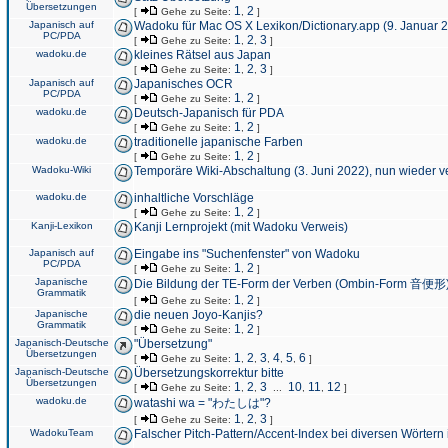
Übersetzungen
1
2
[
Gehe zu Seite:
,
]
Japanisch auf
Wadoku für Mac OS X Lexikon/Dictionary.app (9. Januar 
PC/PDA
1
2
3
[
Gehe zu Seite:
,
,
]
wadoku.de
kleines Rätsel aus Japan
1
2
3
[
Gehe zu Seite:
,
,
]
Japanisch auf
Japanisches OCR
PC/PDA
1
2
[
Gehe zu Seite:
,
]
wadoku.de
Deutsch-Japanisch für PDA
1
2
[
Gehe zu Seite:
,
]
wadoku.de
traditionelle japanische Farben
1
2
[
Gehe zu Seite:
,
]
Wadoku-Wiki
Temporäre Wiki-Abschaltung (3. Juni 2022), nun wieder v
wadoku.de
inhaltliche Vorschläge
1
2
[
Gehe zu Seite:
,
]
Kanji-Lexikon
Kanji Lernprojekt (mit Wadoku Verweis)
Japanisch auf
Eingabe ins "Suchenfenster" von Wadoku
PC/PDA
1
2
[
Gehe zu Seite:
,
]
Japanische
Die Bildung der TE-Form der Verben (Ombin-Form 音便形
Grammatik
1
2
[
Gehe zu Seite:
,
]
Japanische
die neuen Joyo-Kanjis?
Grammatik
1
2
[
Gehe zu Seite:
,
]
Japanisch-Deutsche
"Übersetzung"
Übersetzungen
1
2
3
4
5
6
[
Gehe zu Seite:
,
,
,
,
,
]
Japanisch-Deutsche
Übersetzungskorrektur bitte
Übersetzungen
1
2
3
10
11
12
[
Gehe zu Seite:
,
,
...
,
,
]
wadoku.de
watashi wa = "わたしは"?
1
2
3
[
Gehe zu Seite:
,
,
]
WadokuTeam
Falscher Pitch-Pattern/Accent-Index bei diversen Wörtern