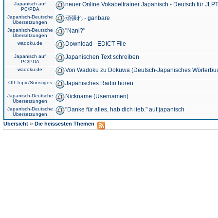
Japanisch auf
neuer Online Vokabeltrainer Japanisch - Deutsch für JLPT
PC/PDA
Japanisch-Deutsche
頑張れ - ganbare
Übersetzungen
Japanisch-Deutsche
"Nani?"
Übersetzungen
wadoku.de
Download - EDICT File
Japanisch auf
Japanischen Text schreiben
PC/PDA
wadoku.de
Von Wadoku zu Dokuwa (Deutsch-Japanisches Wörterbu
Off-Topic/Sonstiges
Japanisches Radio hören
Japanisch-Deutsche
Nickname (Usernamen)
Übersetzungen
Japanisch-Deutsche
"Danke für alles, hab dich lieb." auf japanisch
Übersetzungen
»
Übersicht
Die heissesten Themen