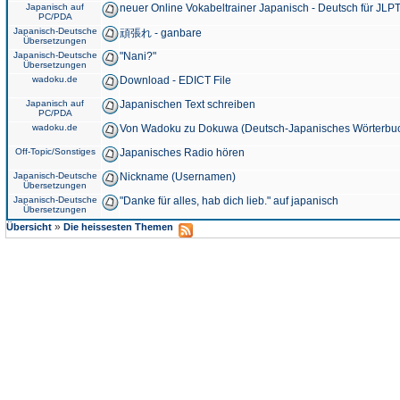
Japanisch auf
neuer Online Vokabeltrainer Japanisch - Deutsch für JLPT
PC/PDA
Japanisch-Deutsche
頑張れ - ganbare
Übersetzungen
Japanisch-Deutsche
"Nani?"
Übersetzungen
wadoku.de
Download - EDICT File
Japanisch auf
Japanischen Text schreiben
PC/PDA
wadoku.de
Von Wadoku zu Dokuwa (Deutsch-Japanisches Wörterbu
Off-Topic/Sonstiges
Japanisches Radio hören
Japanisch-Deutsche
Nickname (Usernamen)
Übersetzungen
Japanisch-Deutsche
"Danke für alles, hab dich lieb." auf japanisch
Übersetzungen
»
Übersicht
Die heissesten Themen