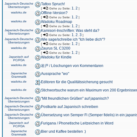
Japanisch-Deutsche
Tattoo Spruch!
Übersetzungen
1
2
[
Gehe zu Seite:
,
]
wadoku.de
Offline-Version?
1
2
[
Gehe zu Seite:
,
]
wadoku.de
Wadoku Roadmap
1
2
[
Gehe zu Seite:
,
]
Japanisch-Deutsche
Kamisori-Inschriften: Was steht da?
Übersetzungen
1
2
3
[
Gehe zu Seite:
,
,
]
Japanisch-Deutsche
Wie sage/schreibe ich "Ich liebe dich"?
Übersetzungen
1
2
[
Gehe zu Seite:
,
]
wadoku.de
Zaurus SL C3200
1
2
[
Gehe zu Seite:
,
]
Japanisch auf
Wadoku für Kindle
PC/PDA
wadoku.de
岩戸 / Löschungen von Kommentaren
Japanische
Aussprache "wo"
Grammatik
wadoku.de
Editoren für die Qualitätssicherung gesucht
wadoku.de
Stichwortsuche warum ein Maximum von 200 Ergebnisse
Japanisch-Deutsche
"Mit freundlichen Grüßen" auf japanisch?
Übersetzungen
Japanisch-Deutsche
Postkarte auf Japanisch schreiben
Übersetzungen
Japanisch-Deutsche
Übersetzung von Semper Fi (Semper fidelis) in ein japani
Übersetzungen
Japanisch auf
Furigana / Phonetische Leitzeichen in Word
PC/PDA
Japanische
Bier und Kaffee bestellen :)
Grammatik