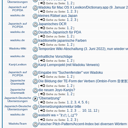
Übersetzungen
1
2
[
Gehe zu Seite:
,
]
Japanisch auf
Wadoku für Mac OS X Lexikon/Dictionary.app (9. Januar 
PC/PDA
1
2
3
[
Gehe zu Seite:
,
,
]
wadoku.de
kleines Rätsel aus Japan
1
2
3
[
Gehe zu Seite:
,
,
]
Japanisch auf
Japanisches OCR
PC/PDA
1
2
[
Gehe zu Seite:
,
]
wadoku.de
Deutsch-Japanisch für PDA
1
2
[
Gehe zu Seite:
,
]
wadoku.de
traditionelle japanische Farben
1
2
[
Gehe zu Seite:
,
]
Wadoku-Wiki
Temporäre Wiki-Abschaltung (3. Juni 2022), nun wieder v
wadoku.de
inhaltliche Vorschläge
1
2
[
Gehe zu Seite:
,
]
Kanji-Lexikon
Kanji Lernprojekt (mit Wadoku Verweis)
Japanisch auf
Eingabe ins "Suchenfenster" von Wadoku
PC/PDA
1
2
[
Gehe zu Seite:
,
]
Japanische
Die Bildung der TE-Form der Verben (Ombin-Form 音便形
Grammatik
1
2
[
Gehe zu Seite:
,
]
Japanische
die neuen Joyo-Kanjis?
Grammatik
1
2
[
Gehe zu Seite:
,
]
Japanisch-Deutsche
"Übersetzung"
Übersetzungen
1
2
3
4
5
6
[
Gehe zu Seite:
,
,
,
,
,
]
Japanisch-Deutsche
Übersetzungskorrektur bitte
Übersetzungen
1
2
3
10
11
12
[
Gehe zu Seite:
,
,
...
,
,
]
wadoku.de
watashi wa = "わたしは"?
1
2
3
[
Gehe zu Seite:
,
,
]
WadokuTeam
Falscher Pitch-Pattern/Accent-Index bei diversen Wörtern