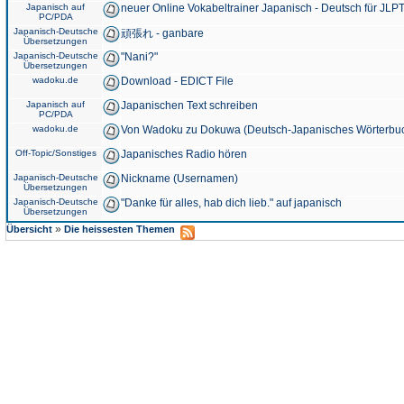
Japanisch auf
neuer Online Vokabeltrainer Japanisch - Deutsch für JLPT
PC/PDA
Japanisch-Deutsche
頑張れ - ganbare
Übersetzungen
Japanisch-Deutsche
"Nani?"
Übersetzungen
wadoku.de
Download - EDICT File
Japanisch auf
Japanischen Text schreiben
PC/PDA
wadoku.de
Von Wadoku zu Dokuwa (Deutsch-Japanisches Wörterbu
Off-Topic/Sonstiges
Japanisches Radio hören
Japanisch-Deutsche
Nickname (Usernamen)
Übersetzungen
Japanisch-Deutsche
"Danke für alles, hab dich lieb." auf japanisch
Übersetzungen
»
Übersicht
Die heissesten Themen