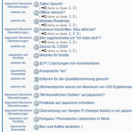
Japanisch-Deutsche
Tattoo Spruch!
Übersetzungen
1
2
[
Gehe zu Seite:
,
]
wadoku.de
Offline-Version?
1
2
[
Gehe zu Seite:
,
]
wadoku.de
Wadoku Roadmap
1
2
[
Gehe zu Seite:
,
]
Japanisch-Deutsche
Kamisori-Inschriften: Was steht da?
Übersetzungen
1
2
3
[
Gehe zu Seite:
,
,
]
Japanisch-Deutsche
Wie sage/schreibe ich "Ich liebe dich"?
Übersetzungen
1
2
[
Gehe zu Seite:
,
]
wadoku.de
Zaurus SL C3200
1
2
[
Gehe zu Seite:
,
]
Japanisch auf
Wadoku für Kindle
PC/PDA
wadoku.de
岩戸 / Löschungen von Kommentaren
Japanische
Aussprache "wo"
Grammatik
wadoku.de
Editoren für die Qualitätssicherung gesucht
wadoku.de
Stichwortsuche warum ein Maximum von 200 Ergebnisse
Japanisch-Deutsche
"Mit freundlichen Grüßen" auf japanisch?
Übersetzungen
Japanisch-Deutsche
Postkarte auf Japanisch schreiben
Übersetzungen
Japanisch-Deutsche
Übersetzung von Semper Fi (Semper fidelis) in ein japani
Übersetzungen
Japanisch auf
Furigana / Phonetische Leitzeichen in Word
PC/PDA
Japanische
Bier und Kaffee bestellen :)
Grammatik