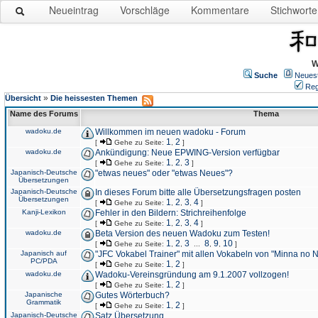
Neueintrag
Vorschläge
Kommentare
Stichworte
W
Suche
Neues
Reg
»
Übersicht
Die heissesten Themen
Name des Forums
Thema
wadoku.de
Willkommen im neuen wadoku - Forum
1
2
[
Gehe zu Seite:
,
]
wadoku.de
Ankündigung: Neue EPWING-Version verfügbar
1
2
3
[
Gehe zu Seite:
,
,
]
Japanisch-Deutsche
"etwas neues" oder "etwas Neues"?
Übersetzungen
Japanisch-Deutsche
In dieses Forum bitte alle Übersetzungsfragen posten
Übersetzungen
1
2
3
4
[
Gehe zu Seite:
,
,
,
]
Kanji-Lexikon
Fehler in den Bildern: Strichreihenfolge
1
2
3
4
[
Gehe zu Seite:
,
,
,
]
wadoku.de
Beta Version des neuen Wadoku zum Testen!
1
2
3
8
9
10
[
Gehe zu Seite:
,
,
...
,
,
]
Japanisch auf
"JFC Vokabel Trainer" mit allen Vokabeln von "Minna no 
PC/PDA
1
2
[
Gehe zu Seite:
,
]
wadoku.de
Wadoku-Vereinsgründung am 9.1.2007 vollzogen!
1
2
[
Gehe zu Seite:
,
]
Japanische
Gutes Wörterbuch?
Grammatik
1
2
[
Gehe zu Seite:
,
]
Japanisch-Deutsche
Satz Übersetzung