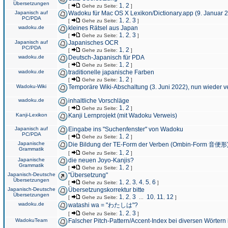
Übersetzungen
1
2
[
Gehe zu Seite:
,
]
Japanisch auf
Wadoku für Mac OS X Lexikon/Dictionary.app (9. Januar 
PC/PDA
1
2
3
[
Gehe zu Seite:
,
,
]
wadoku.de
kleines Rätsel aus Japan
1
2
3
[
Gehe zu Seite:
,
,
]
Japanisch auf
Japanisches OCR
PC/PDA
1
2
[
Gehe zu Seite:
,
]
wadoku.de
Deutsch-Japanisch für PDA
1
2
[
Gehe zu Seite:
,
]
wadoku.de
traditionelle japanische Farben
1
2
[
Gehe zu Seite:
,
]
Wadoku-Wiki
Temporäre Wiki-Abschaltung (3. Juni 2022), nun wieder v
wadoku.de
inhaltliche Vorschläge
1
2
[
Gehe zu Seite:
,
]
Kanji-Lexikon
Kanji Lernprojekt (mit Wadoku Verweis)
Japanisch auf
Eingabe ins "Suchenfenster" von Wadoku
PC/PDA
1
2
[
Gehe zu Seite:
,
]
Japanische
Die Bildung der TE-Form der Verben (Ombin-Form 音便形
Grammatik
1
2
[
Gehe zu Seite:
,
]
Japanische
die neuen Joyo-Kanjis?
Grammatik
1
2
[
Gehe zu Seite:
,
]
Japanisch-Deutsche
"Übersetzung"
Übersetzungen
1
2
3
4
5
6
[
Gehe zu Seite:
,
,
,
,
,
]
Japanisch-Deutsche
Übersetzungskorrektur bitte
Übersetzungen
1
2
3
10
11
12
[
Gehe zu Seite:
,
,
...
,
,
]
wadoku.de
watashi wa = "わたしは"?
1
2
3
[
Gehe zu Seite:
,
,
]
WadokuTeam
Falscher Pitch-Pattern/Accent-Index bei diversen Wörtern