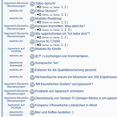
Japanisch-Deutsche
Tattoo Spruch!
Übersetzungen
1
2
[
Gehe zu Seite:
,
]
wadoku.de
Offline-Version?
1
2
[
Gehe zu Seite:
,
]
wadoku.de
Wadoku Roadmap
1
2
[
Gehe zu Seite:
,
]
Japanisch-Deutsche
Kamisori-Inschriften: Was steht da?
Übersetzungen
1
2
3
[
Gehe zu Seite:
,
,
]
Japanisch-Deutsche
Wie sage/schreibe ich "Ich liebe dich"?
Übersetzungen
1
2
[
Gehe zu Seite:
,
]
wadoku.de
Zaurus SL C3200
1
2
[
Gehe zu Seite:
,
]
Japanisch auf
Wadoku für Kindle
PC/PDA
wadoku.de
岩戸 / Löschungen von Kommentaren
Japanische
Aussprache "wo"
Grammatik
wadoku.de
Editoren für die Qualitätssicherung gesucht
wadoku.de
Stichwortsuche warum ein Maximum von 200 Ergebnisse
Japanisch-Deutsche
"Mit freundlichen Grüßen" auf japanisch?
Übersetzungen
Japanisch-Deutsche
Postkarte auf Japanisch schreiben
Übersetzungen
Japanisch-Deutsche
Übersetzung von Semper Fi (Semper fidelis) in ein japani
Übersetzungen
Japanisch auf
Furigana / Phonetische Leitzeichen in Word
PC/PDA
Japanische
Bier und Kaffee bestellen :)
Grammatik