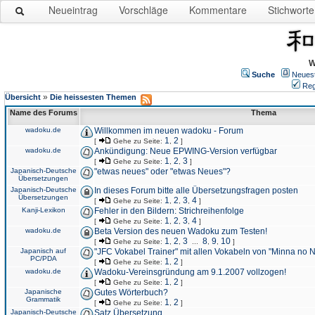
Neueintrag
Vorschläge
Kommentare
Stichworte
W
Suche
Neues
Reg
»
Übersicht
Die heissesten Themen
Name des Forums
Thema
wadoku.de
Willkommen im neuen wadoku - Forum
1
2
[
Gehe zu Seite:
,
]
wadoku.de
Ankündigung: Neue EPWING-Version verfügbar
1
2
3
[
Gehe zu Seite:
,
,
]
Japanisch-Deutsche
"etwas neues" oder "etwas Neues"?
Übersetzungen
Japanisch-Deutsche
In dieses Forum bitte alle Übersetzungsfragen posten
Übersetzungen
1
2
3
4
[
Gehe zu Seite:
,
,
,
]
Kanji-Lexikon
Fehler in den Bildern: Strichreihenfolge
1
2
3
4
[
Gehe zu Seite:
,
,
,
]
wadoku.de
Beta Version des neuen Wadoku zum Testen!
1
2
3
8
9
10
[
Gehe zu Seite:
,
,
...
,
,
]
Japanisch auf
"JFC Vokabel Trainer" mit allen Vokabeln von "Minna no 
PC/PDA
1
2
[
Gehe zu Seite:
,
]
wadoku.de
Wadoku-Vereinsgründung am 9.1.2007 vollzogen!
1
2
[
Gehe zu Seite:
,
]
Japanische
Gutes Wörterbuch?
Grammatik
1
2
[
Gehe zu Seite:
,
]
Japanisch-Deutsche
Satz Übersetzung