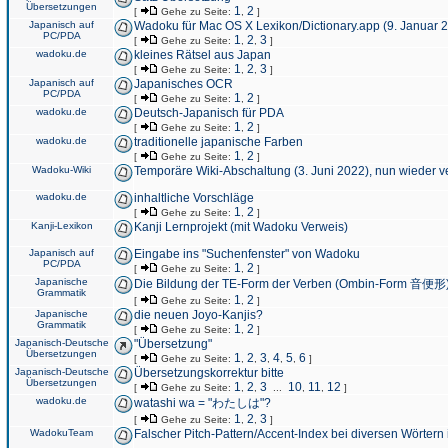
Übersetzungen
1
2
[
Gehe zu Seite:
,
]
Japanisch auf
Wadoku für Mac OS X Lexikon/Dictionary.app (9. Januar 
PC/PDA
1
2
3
[
Gehe zu Seite:
,
,
]
wadoku.de
kleines Rätsel aus Japan
1
2
3
[
Gehe zu Seite:
,
,
]
Japanisch auf
Japanisches OCR
PC/PDA
1
2
[
Gehe zu Seite:
,
]
wadoku.de
Deutsch-Japanisch für PDA
1
2
[
Gehe zu Seite:
,
]
wadoku.de
traditionelle japanische Farben
1
2
[
Gehe zu Seite:
,
]
Wadoku-Wiki
Temporäre Wiki-Abschaltung (3. Juni 2022), nun wieder v
wadoku.de
inhaltliche Vorschläge
1
2
[
Gehe zu Seite:
,
]
Kanji-Lexikon
Kanji Lernprojekt (mit Wadoku Verweis)
Japanisch auf
Eingabe ins "Suchenfenster" von Wadoku
PC/PDA
1
2
[
Gehe zu Seite:
,
]
Japanische
Die Bildung der TE-Form der Verben (Ombin-Form 音便形
Grammatik
1
2
[
Gehe zu Seite:
,
]
Japanische
die neuen Joyo-Kanjis?
Grammatik
1
2
[
Gehe zu Seite:
,
]
Japanisch-Deutsche
"Übersetzung"
Übersetzungen
1
2
3
4
5
6
[
Gehe zu Seite:
,
,
,
,
,
]
Japanisch-Deutsche
Übersetzungskorrektur bitte
Übersetzungen
1
2
3
10
11
12
[
Gehe zu Seite:
,
,
...
,
,
]
wadoku.de
watashi wa = "わたしは"?
1
2
3
[
Gehe zu Seite:
,
,
]
WadokuTeam
Falscher Pitch-Pattern/Accent-Index bei diversen Wörtern