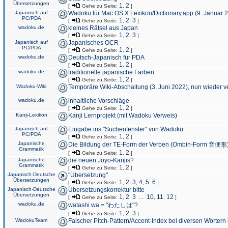
Übersetzungen
1
2
[
Gehe zu Seite:
,
]
Japanisch auf
Wadoku für Mac OS X Lexikon/Dictionary.app (9. Januar 
PC/PDA
1
2
3
[
Gehe zu Seite:
,
,
]
wadoku.de
kleines Rätsel aus Japan
1
2
3
[
Gehe zu Seite:
,
,
]
Japanisch auf
Japanisches OCR
PC/PDA
1
2
[
Gehe zu Seite:
,
]
wadoku.de
Deutsch-Japanisch für PDA
1
2
[
Gehe zu Seite:
,
]
wadoku.de
traditionelle japanische Farben
1
2
[
Gehe zu Seite:
,
]
Wadoku-Wiki
Temporäre Wiki-Abschaltung (3. Juni 2022), nun wieder v
wadoku.de
inhaltliche Vorschläge
1
2
[
Gehe zu Seite:
,
]
Kanji-Lexikon
Kanji Lernprojekt (mit Wadoku Verweis)
Japanisch auf
Eingabe ins "Suchenfenster" von Wadoku
PC/PDA
1
2
[
Gehe zu Seite:
,
]
Japanische
Die Bildung der TE-Form der Verben (Ombin-Form 音便形
Grammatik
1
2
[
Gehe zu Seite:
,
]
Japanische
die neuen Joyo-Kanjis?
Grammatik
1
2
[
Gehe zu Seite:
,
]
Japanisch-Deutsche
"Übersetzung"
Übersetzungen
1
2
3
4
5
6
[
Gehe zu Seite:
,
,
,
,
,
]
Japanisch-Deutsche
Übersetzungskorrektur bitte
Übersetzungen
1
2
3
10
11
12
[
Gehe zu Seite:
,
,
...
,
,
]
wadoku.de
watashi wa = "わたしは"?
1
2
3
[
Gehe zu Seite:
,
,
]
WadokuTeam
Falscher Pitch-Pattern/Accent-Index bei diversen Wörtern