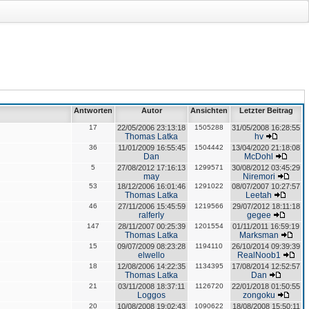
Antworten
Autor
Ansichten
Letzter Beitrag
17
22/05/2006 23:13:18
1505288
31/05/2008 16:28:55
Thomas Latka
hv
36
11/01/2009 16:55:45
1504442
13/04/2020 21:18:08
Dan
McDohl
5
27/08/2012 17:16:13
1299571
30/08/2012 03:45:29
may
Niremori
53
18/12/2006 16:01:46
1291022
08/07/2007 10:27:57
Thomas Latka
Leetah
46
27/11/2006 15:45:59
1219566
29/07/2012 18:11:18
ralferly
gegee
147
28/11/2007 00:25:39
1201554
01/11/2011 16:59:19
Thomas Latka
Marksman
15
09/07/2009 08:23:28
1194110
26/10/2014 09:39:39
elwello
RealNoob1
18
12/08/2006 14:22:35
1134395
17/08/2014 12:52:57
Thomas Latka
Dan
21
03/11/2008 18:37:11
1126720
22/01/2018 01:50:55
Loggos
zongoku
20
10/08/2008 19:02:43
1090622
18/08/2008 15:50:11