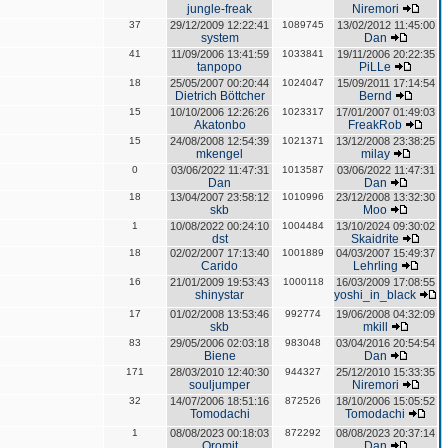
jungle-freak
Niremori
37
29/12/2009 12:22:41
1089745
13/02/2012 11:45:00
system
Dan
41
11/09/2006 13:41:59
1033841
19/11/2006 20:22:35
tanpopo
PiLLe
18
25/05/2007 00:20:44
1024047
15/09/2011 17:14:54
Dietrich Böttcher
Bernd
15
10/10/2006 12:26:26
1023317
17/01/2007 01:49:03
Akatonbo
FreakRob
15
24/08/2008 12:54:39
1021371
13/12/2008 23:38:25
mkengel
milay
0
03/06/2022 11:47:31
1013587
03/06/2022 11:47:31
Dan
Dan
18
13/04/2007 23:58:12
1010996
23/12/2008 13:32:30
skb
Moo
1
10/08/2022 00:24:10
1004484
13/10/2024 09:30:02
dst
Skaidrite
18
02/02/2007 17:13:40
1001889
04/03/2007 15:49:37
Carido
Lehrling
16
21/01/2009 19:53:43
1000118
16/03/2009 17:08:55
shinystar
yoshi_in_black
17
01/02/2008 13:53:46
992774
19/06/2008 04:32:09
skb
mkill
83
29/05/2006 02:03:18
983048
03/04/2016 20:54:54
Biene
Dan
171
28/03/2010 12:40:30
944327
25/12/2010 15:33:35
souljumper
Niremori
32
14/07/2006 18:51:16
872526
18/10/2006 15:05:52
Tomodachi
Tomodachi
1
08/08/2023 00:18:03
872292
08/08/2023 20:37:14
Oromit
Dan