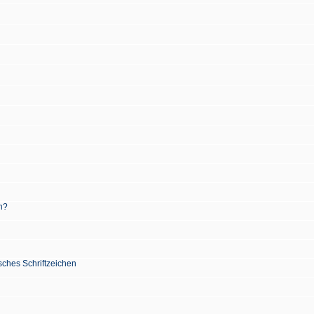
n?
sches Schriftzeichen