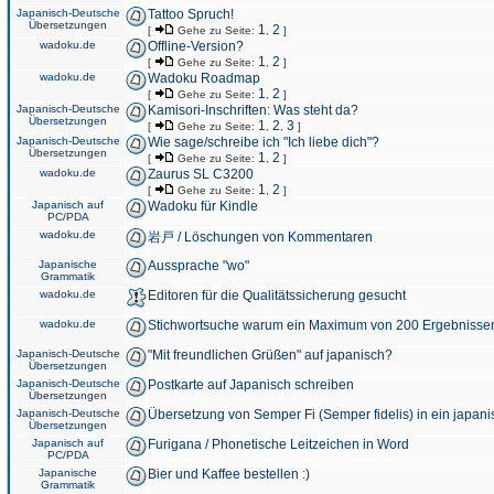
Japanisch-Deutsche
Tattoo Spruch!
Übersetzungen
1
2
[
Gehe zu Seite:
,
]
wadoku.de
Offline-Version?
1
2
[
Gehe zu Seite:
,
]
wadoku.de
Wadoku Roadmap
1
2
[
Gehe zu Seite:
,
]
Japanisch-Deutsche
Kamisori-Inschriften: Was steht da?
Übersetzungen
1
2
3
[
Gehe zu Seite:
,
,
]
Japanisch-Deutsche
Wie sage/schreibe ich "Ich liebe dich"?
Übersetzungen
1
2
[
Gehe zu Seite:
,
]
wadoku.de
Zaurus SL C3200
1
2
[
Gehe zu Seite:
,
]
Japanisch auf
Wadoku für Kindle
PC/PDA
wadoku.de
岩戸 / Löschungen von Kommentaren
Japanische
Aussprache "wo"
Grammatik
wadoku.de
Editoren für die Qualitätssicherung gesucht
wadoku.de
Stichwortsuche warum ein Maximum von 200 Ergebnisse
Japanisch-Deutsche
"Mit freundlichen Grüßen" auf japanisch?
Übersetzungen
Japanisch-Deutsche
Postkarte auf Japanisch schreiben
Übersetzungen
Japanisch-Deutsche
Übersetzung von Semper Fi (Semper fidelis) in ein japani
Übersetzungen
Japanisch auf
Furigana / Phonetische Leitzeichen in Word
PC/PDA
Japanische
Bier und Kaffee bestellen :)
Grammatik