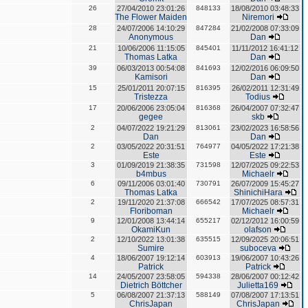
26
27/04/2010 23:01:26
848133
18/08/2010 03:48:33
The Flower Maiden
Niremori
28
24/07/2006 14:10:29
847284
21/02/2008 07:33:09
Anonymous
Dan
21
10/06/2006 11:15:05
845401
11/11/2012 16:41:12
Thomas Latka
Dan
39
06/03/2013 00:54:08
841693
12/02/2016 06:09:50
Kamisori
Dan
15
25/01/2011 20:07:15
816395
26/02/2011 12:31:49
Tristezza
Todius
17
20/06/2006 23:05:04
816368
26/04/2007 07:32:47
gegee
skb
2
04/07/2022 19:21:29
813061
23/02/2023 16:58:56
Dan
Dan
2
03/05/2022 20:31:51
764977
04/05/2022 17:21:38
Este
Este
3
01/09/2019 21:38:35
731598
12/07/2025 09:22:53
b4mbus
Michaelr
6
09/11/2006 03:01:40
730791
26/07/2009 15:45:27
Thomas Latka
ShinichiHara
2
19/11/2020 21:37:08
666542
17/07/2025 08:57:31
Floriboman
Michaelr
9
12/01/2008 13:44:14
655217
02/12/2012 16:00:59
OkamiKun
olafson
2
12/10/2022 13:01:38
635515
12/09/2025 20:06:51
Sumire
suboceva
4
18/06/2007 19:12:14
603913
19/06/2007 10:43:26
Patrick
Patrick
14
24/05/2007 23:58:05
594338
28/06/2007 00:12:42
Dietrich Böttcher
Julietta169
5
06/08/2007 21:37:13
588149
07/08/2007 17:13:51
ChrisJapan
ChrisJapan