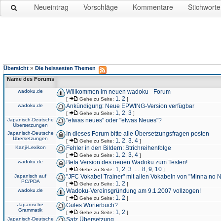
Neueintrag
Vorschläge
Kommentare
Stichworte
»
Übersicht
Die heissesten Themen
Name des Forums
wadoku.de
Willkommen im neuen wadoku - Forum
1
2
[
Gehe zu Seite:
,
]
wadoku.de
Ankündigung: Neue EPWING-Version verfügbar
1
2
3
[
Gehe zu Seite:
,
,
]
Japanisch-Deutsche
"etwas neues" oder "etwas Neues"?
Übersetzungen
Japanisch-Deutsche
In dieses Forum bitte alle Übersetzungsfragen posten
Übersetzungen
1
2
3
4
[
Gehe zu Seite:
,
,
,
]
Kanji-Lexikon
Fehler in den Bildern: Strichreihenfolge
1
2
3
4
[
Gehe zu Seite:
,
,
,
]
wadoku.de
Beta Version des neuen Wadoku zum Testen!
1
2
3
8
9
10
[
Gehe zu Seite:
,
,
...
,
,
]
Japanisch auf
"JFC Vokabel Trainer" mit allen Vokabeln von "Minna no 
PC/PDA
1
2
[
Gehe zu Seite:
,
]
wadoku.de
Wadoku-Vereinsgründung am 9.1.2007 vollzogen!
1
2
[
Gehe zu Seite:
,
]
Japanische
Gutes Wörterbuch?
Grammatik
1
2
[
Gehe zu Seite:
,
]
Japanisch-Deutsche
Satz Übersetzung