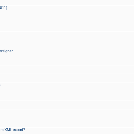
2011)
erfügbar
)
 im XML export?