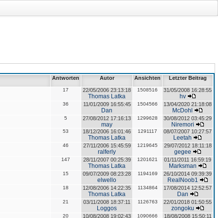
Antworten
Autor
Ansichten
Letzter Beitrag
17
22/05/2006 23:13:18
1508516
31/05/2008 16:28:55
Thomas Latka
hv
36
11/01/2009 16:55:45
1504566
13/04/2020 21:18:08
Dan
McDohl
5
27/08/2012 17:16:13
1299628
30/08/2012 03:45:29
may
Niremori
53
18/12/2006 16:01:46
1291117
08/07/2007 10:27:57
Thomas Latka
Leetah
46
27/11/2006 15:45:59
1219645
29/07/2012 18:11:18
ralferly
gegee
147
28/11/2007 00:25:39
1201621
01/11/2011 16:59:19
Thomas Latka
Marksman
15
09/07/2009 08:23:28
1194169
26/10/2014 09:39:39
elwello
RealNoob1
18
12/08/2006 14:22:35
1134864
17/08/2014 12:52:57
Thomas Latka
Dan
21
03/11/2008 18:37:11
1126763
22/01/2018 01:50:55
Loggos
zongoku
20
10/08/2008 19:02:43
1090666
18/08/2008 15:50:11