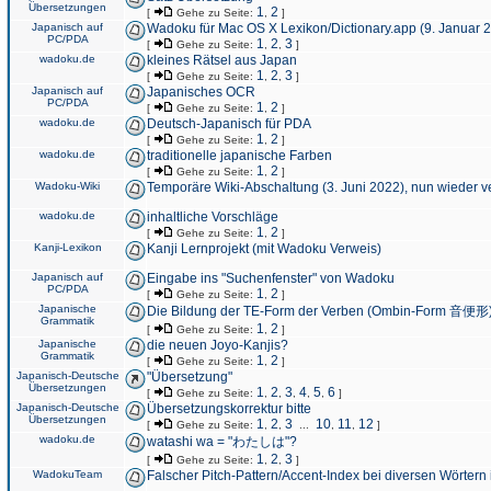
Übersetzungen
1
2
[
Gehe zu Seite:
,
]
Japanisch auf
Wadoku für Mac OS X Lexikon/Dictionary.app (9. Januar 
PC/PDA
1
2
3
[
Gehe zu Seite:
,
,
]
wadoku.de
kleines Rätsel aus Japan
1
2
3
[
Gehe zu Seite:
,
,
]
Japanisch auf
Japanisches OCR
PC/PDA
1
2
[
Gehe zu Seite:
,
]
wadoku.de
Deutsch-Japanisch für PDA
1
2
[
Gehe zu Seite:
,
]
wadoku.de
traditionelle japanische Farben
1
2
[
Gehe zu Seite:
,
]
Wadoku-Wiki
Temporäre Wiki-Abschaltung (3. Juni 2022), nun wieder v
wadoku.de
inhaltliche Vorschläge
1
2
[
Gehe zu Seite:
,
]
Kanji-Lexikon
Kanji Lernprojekt (mit Wadoku Verweis)
Japanisch auf
Eingabe ins "Suchenfenster" von Wadoku
PC/PDA
1
2
[
Gehe zu Seite:
,
]
Japanische
Die Bildung der TE-Form der Verben (Ombin-Form 音便形
Grammatik
1
2
[
Gehe zu Seite:
,
]
Japanische
die neuen Joyo-Kanjis?
Grammatik
1
2
[
Gehe zu Seite:
,
]
Japanisch-Deutsche
"Übersetzung"
Übersetzungen
1
2
3
4
5
6
[
Gehe zu Seite:
,
,
,
,
,
]
Japanisch-Deutsche
Übersetzungskorrektur bitte
Übersetzungen
1
2
3
10
11
12
[
Gehe zu Seite:
,
,
...
,
,
]
wadoku.de
watashi wa = "わたしは"?
1
2
3
[
Gehe zu Seite:
,
,
]
WadokuTeam
Falscher Pitch-Pattern/Accent-Index bei diversen Wörtern