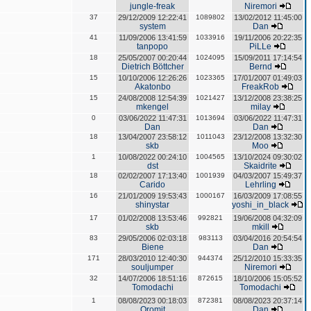
jungle-freak
Niremori
37
29/12/2009 12:22:41
1089802
13/02/2012 11:45:00
system
Dan
41
11/09/2006 13:41:59
1033916
19/11/2006 20:22:35
tanpopo
PiLLe
18
25/05/2007 00:20:44
1024095
15/09/2011 17:14:54
Dietrich Böttcher
Bernd
15
10/10/2006 12:26:26
1023365
17/01/2007 01:49:03
Akatonbo
FreakRob
15
24/08/2008 12:54:39
1021427
13/12/2008 23:38:25
mkengel
milay
0
03/06/2022 11:47:31
1013694
03/06/2022 11:47:31
Dan
Dan
18
13/04/2007 23:58:12
1011043
23/12/2008 13:32:30
skb
Moo
1
10/08/2022 00:24:10
1004565
13/10/2024 09:30:02
dst
Skaidrite
18
02/02/2007 17:13:40
1001939
04/03/2007 15:49:37
Carido
Lehrling
16
21/01/2009 19:53:43
1000167
16/03/2009 17:08:55
shinystar
yoshi_in_black
17
01/02/2008 13:53:46
992821
19/06/2008 04:32:09
skb
mkill
83
29/05/2006 02:03:18
983113
03/04/2016 20:54:54
Biene
Dan
171
28/03/2010 12:40:30
944374
25/12/2010 15:33:35
souljumper
Niremori
32
14/07/2006 18:51:16
872615
18/10/2006 15:05:52
Tomodachi
Tomodachi
1
08/08/2023 00:18:03
872381
08/08/2023 20:37:14
Oromit
Dan