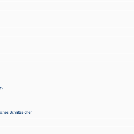
n?
sches Schriftzeichen