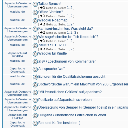
Japanisch-Deutsche
Tattoo Spruch!
Übersetzungen
1
2
[
Gehe zu Seite:
,
]
wadoku.de
Offline-Version?
1
2
[
Gehe zu Seite:
,
]
wadoku.de
Wadoku Roadmap
1
2
[
Gehe zu Seite:
,
]
Japanisch-Deutsche
Kamisori-Inschriften: Was steht da?
Übersetzungen
1
2
3
[
Gehe zu Seite:
,
,
]
Japanisch-Deutsche
Wie sage/schreibe ich "Ich liebe dich"?
Übersetzungen
1
2
[
Gehe zu Seite:
,
]
wadoku.de
Zaurus SL C3200
1
2
[
Gehe zu Seite:
,
]
Japanisch auf
Wadoku für Kindle
PC/PDA
wadoku.de
岩戸 / Löschungen von Kommentaren
Japanische
Aussprache "wo"
Grammatik
wadoku.de
Editoren für die Qualitätssicherung gesucht
wadoku.de
Stichwortsuche warum ein Maximum von 200 Ergebnisse
Japanisch-Deutsche
"Mit freundlichen Grüßen" auf japanisch?
Übersetzungen
Japanisch-Deutsche
Postkarte auf Japanisch schreiben
Übersetzungen
Japanisch-Deutsche
Übersetzung von Semper Fi (Semper fidelis) in ein japani
Übersetzungen
Japanisch auf
Furigana / Phonetische Leitzeichen in Word
PC/PDA
Japanische
Bier und Kaffee bestellen :)
Grammatik