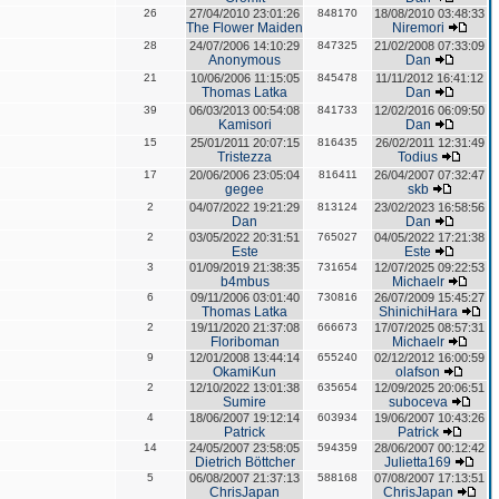
26
27/04/2010 23:01:26
848170
18/08/2010 03:48:33
The Flower Maiden
Niremori
28
24/07/2006 14:10:29
847325
21/02/2008 07:33:09
Anonymous
Dan
21
10/06/2006 11:15:05
845478
11/11/2012 16:41:12
Thomas Latka
Dan
39
06/03/2013 00:54:08
841733
12/02/2016 06:09:50
Kamisori
Dan
15
25/01/2011 20:07:15
816435
26/02/2011 12:31:49
Tristezza
Todius
17
20/06/2006 23:05:04
816411
26/04/2007 07:32:47
gegee
skb
2
04/07/2022 19:21:29
813124
23/02/2023 16:58:56
Dan
Dan
2
03/05/2022 20:31:51
765027
04/05/2022 17:21:38
Este
Este
3
01/09/2019 21:38:35
731654
12/07/2025 09:22:53
b4mbus
Michaelr
6
09/11/2006 03:01:40
730816
26/07/2009 15:45:27
Thomas Latka
ShinichiHara
2
19/11/2020 21:37:08
666673
17/07/2025 08:57:31
Floriboman
Michaelr
9
12/01/2008 13:44:14
655240
02/12/2012 16:00:59
OkamiKun
olafson
2
12/10/2022 13:01:38
635654
12/09/2025 20:06:51
Sumire
suboceva
4
18/06/2007 19:12:14
603934
19/06/2007 10:43:26
Patrick
Patrick
14
24/05/2007 23:58:05
594359
28/06/2007 00:12:42
Dietrich Böttcher
Julietta169
5
06/08/2007 21:37:13
588168
07/08/2007 17:13:51
ChrisJapan
ChrisJapan