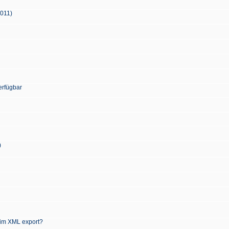
2011)
erfügbar
)
 im XML export?