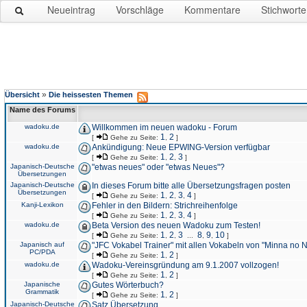
Neueintrag
Vorschläge
Kommentare
Stichworte
»
Übersicht
Die heissesten Themen
Name des Forums
wadoku.de
Willkommen im neuen wadoku - Forum
1
2
[
Gehe zu Seite:
,
]
wadoku.de
Ankündigung: Neue EPWING-Version verfügbar
1
2
3
[
Gehe zu Seite:
,
,
]
Japanisch-Deutsche
"etwas neues" oder "etwas Neues"?
Übersetzungen
Japanisch-Deutsche
In dieses Forum bitte alle Übersetzungsfragen posten
Übersetzungen
1
2
3
4
[
Gehe zu Seite:
,
,
,
]
Kanji-Lexikon
Fehler in den Bildern: Strichreihenfolge
1
2
3
4
[
Gehe zu Seite:
,
,
,
]
wadoku.de
Beta Version des neuen Wadoku zum Testen!
1
2
3
8
9
10
[
Gehe zu Seite:
,
,
...
,
,
]
Japanisch auf
"JFC Vokabel Trainer" mit allen Vokabeln von "Minna no 
PC/PDA
1
2
[
Gehe zu Seite:
,
]
wadoku.de
Wadoku-Vereinsgründung am 9.1.2007 vollzogen!
1
2
[
Gehe zu Seite:
,
]
Japanische
Gutes Wörterbuch?
Grammatik
1
2
[
Gehe zu Seite:
,
]
Japanisch-Deutsche
Satz Übersetzung