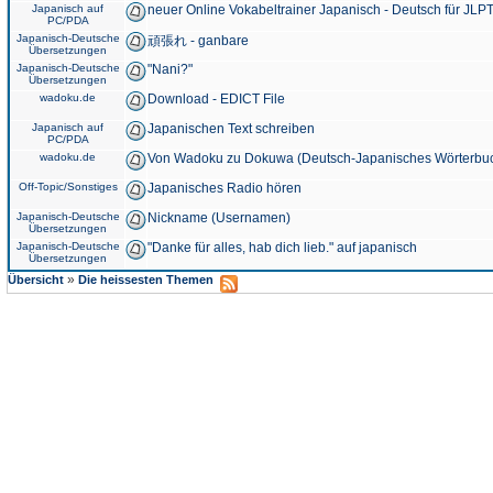
Japanisch auf
neuer Online Vokabeltrainer Japanisch - Deutsch für JLPT
PC/PDA
Japanisch-Deutsche
頑張れ - ganbare
Übersetzungen
Japanisch-Deutsche
"Nani?"
Übersetzungen
wadoku.de
Download - EDICT File
Japanisch auf
Japanischen Text schreiben
PC/PDA
wadoku.de
Von Wadoku zu Dokuwa (Deutsch-Japanisches Wörterbu
Off-Topic/Sonstiges
Japanisches Radio hören
Japanisch-Deutsche
Nickname (Usernamen)
Übersetzungen
Japanisch-Deutsche
"Danke für alles, hab dich lieb." auf japanisch
Übersetzungen
»
Übersicht
Die heissesten Themen