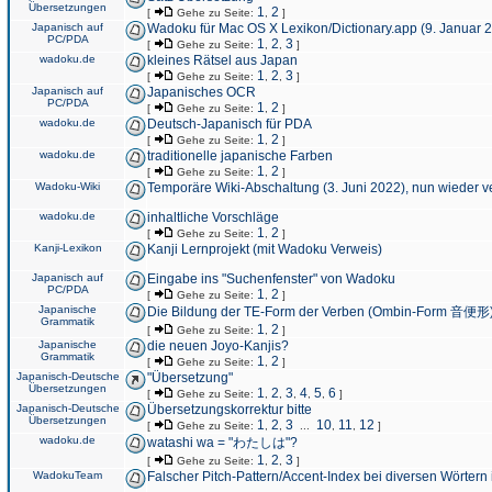
Übersetzungen
1
2
[
Gehe zu Seite:
,
]
Japanisch auf
Wadoku für Mac OS X Lexikon/Dictionary.app (9. Januar 
PC/PDA
1
2
3
[
Gehe zu Seite:
,
,
]
wadoku.de
kleines Rätsel aus Japan
1
2
3
[
Gehe zu Seite:
,
,
]
Japanisch auf
Japanisches OCR
PC/PDA
1
2
[
Gehe zu Seite:
,
]
wadoku.de
Deutsch-Japanisch für PDA
1
2
[
Gehe zu Seite:
,
]
wadoku.de
traditionelle japanische Farben
1
2
[
Gehe zu Seite:
,
]
Wadoku-Wiki
Temporäre Wiki-Abschaltung (3. Juni 2022), nun wieder v
wadoku.de
inhaltliche Vorschläge
1
2
[
Gehe zu Seite:
,
]
Kanji-Lexikon
Kanji Lernprojekt (mit Wadoku Verweis)
Japanisch auf
Eingabe ins "Suchenfenster" von Wadoku
PC/PDA
1
2
[
Gehe zu Seite:
,
]
Japanische
Die Bildung der TE-Form der Verben (Ombin-Form 音便形
Grammatik
1
2
[
Gehe zu Seite:
,
]
Japanische
die neuen Joyo-Kanjis?
Grammatik
1
2
[
Gehe zu Seite:
,
]
Japanisch-Deutsche
"Übersetzung"
Übersetzungen
1
2
3
4
5
6
[
Gehe zu Seite:
,
,
,
,
,
]
Japanisch-Deutsche
Übersetzungskorrektur bitte
Übersetzungen
1
2
3
10
11
12
[
Gehe zu Seite:
,
,
...
,
,
]
wadoku.de
watashi wa = "わたしは"?
1
2
3
[
Gehe zu Seite:
,
,
]
WadokuTeam
Falscher Pitch-Pattern/Accent-Index bei diversen Wörtern