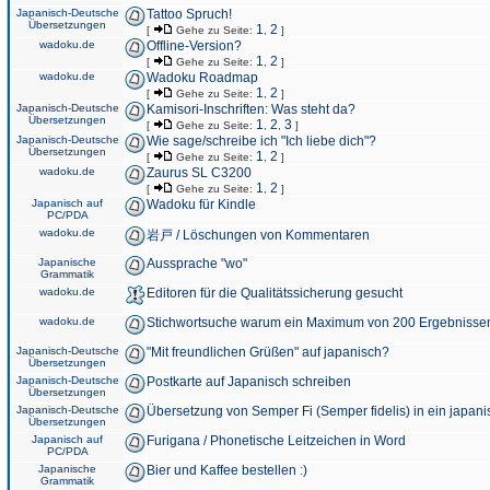
Japanisch-Deutsche
Tattoo Spruch!
Übersetzungen
1
2
[
Gehe zu Seite:
,
]
wadoku.de
Offline-Version?
1
2
[
Gehe zu Seite:
,
]
wadoku.de
Wadoku Roadmap
1
2
[
Gehe zu Seite:
,
]
Japanisch-Deutsche
Kamisori-Inschriften: Was steht da?
Übersetzungen
1
2
3
[
Gehe zu Seite:
,
,
]
Japanisch-Deutsche
Wie sage/schreibe ich "Ich liebe dich"?
Übersetzungen
1
2
[
Gehe zu Seite:
,
]
wadoku.de
Zaurus SL C3200
1
2
[
Gehe zu Seite:
,
]
Japanisch auf
Wadoku für Kindle
PC/PDA
wadoku.de
岩戸 / Löschungen von Kommentaren
Japanische
Aussprache "wo"
Grammatik
wadoku.de
Editoren für die Qualitätssicherung gesucht
wadoku.de
Stichwortsuche warum ein Maximum von 200 Ergebnisse
Japanisch-Deutsche
"Mit freundlichen Grüßen" auf japanisch?
Übersetzungen
Japanisch-Deutsche
Postkarte auf Japanisch schreiben
Übersetzungen
Japanisch-Deutsche
Übersetzung von Semper Fi (Semper fidelis) in ein japani
Übersetzungen
Japanisch auf
Furigana / Phonetische Leitzeichen in Word
PC/PDA
Japanische
Bier und Kaffee bestellen :)
Grammatik