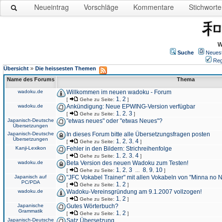
Neueintrag
Vorschläge
Kommentare
Stichworte
W
Suche
Neues
Reg
»
Übersicht
Die heissesten Themen
Name des Forums
Thema
wadoku.de
Willkommen im neuen wadoku - Forum
1
2
[
Gehe zu Seite:
,
]
wadoku.de
Ankündigung: Neue EPWING-Version verfügbar
1
2
3
[
Gehe zu Seite:
,
,
]
Japanisch-Deutsche
"etwas neues" oder "etwas Neues"?
Übersetzungen
Japanisch-Deutsche
In dieses Forum bitte alle Übersetzungsfragen posten
Übersetzungen
1
2
3
4
[
Gehe zu Seite:
,
,
,
]
Kanji-Lexikon
Fehler in den Bildern: Strichreihenfolge
1
2
3
4
[
Gehe zu Seite:
,
,
,
]
wadoku.de
Beta Version des neuen Wadoku zum Testen!
1
2
3
8
9
10
[
Gehe zu Seite:
,
,
...
,
,
]
Japanisch auf
"JFC Vokabel Trainer" mit allen Vokabeln von "Minna no 
PC/PDA
1
2
[
Gehe zu Seite:
,
]
wadoku.de
Wadoku-Vereinsgründung am 9.1.2007 vollzogen!
1
2
[
Gehe zu Seite:
,
]
Japanische
Gutes Wörterbuch?
Grammatik
1
2
[
Gehe zu Seite:
,
]
Japanisch-Deutsche
Satz Übersetzung