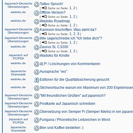
Japanisch-Deutsche
Tattoo Spruch!
Übersetzungen
1
2
[
Gehe zu Seite:
,
]
wadoku.de
Offline-Version?
1
2
[
Gehe zu Seite:
,
]
wadoku.de
Wadoku Roadmap
1
2
[
Gehe zu Seite:
,
]
Japanisch-Deutsche
Kamisori-Inschriften: Was steht da?
Übersetzungen
1
2
3
[
Gehe zu Seite:
,
,
]
Japanisch-Deutsche
Wie sage/schreibe ich "Ich liebe dich"?
Übersetzungen
1
2
[
Gehe zu Seite:
,
]
wadoku.de
Zaurus SL C3200
1
2
[
Gehe zu Seite:
,
]
Japanisch auf
Wadoku für Kindle
PC/PDA
wadoku.de
岩戸 / Löschungen von Kommentaren
Japanische
Aussprache "wo"
Grammatik
wadoku.de
Editoren für die Qualitätssicherung gesucht
wadoku.de
Stichwortsuche warum ein Maximum von 200 Ergebnisse
Japanisch-Deutsche
"Mit freundlichen Grüßen" auf japanisch?
Übersetzungen
Japanisch-Deutsche
Postkarte auf Japanisch schreiben
Übersetzungen
Japanisch-Deutsche
Übersetzung von Semper Fi (Semper fidelis) in ein japani
Übersetzungen
Japanisch auf
Furigana / Phonetische Leitzeichen in Word
PC/PDA
Japanische
Bier und Kaffee bestellen :)
Grammatik