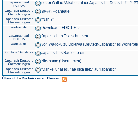
Japanisch auf
neuer Online Vokabeltrainer Japanisch - Deutsch für JLPT
PC/PDA
Japanisch-Deutsche
頑張れ - ganbare
Übersetzungen
Japanisch-Deutsche
"Nani?"
Übersetzungen
wadoku.de
Download - EDICT File
Japanisch auf
Japanischen Text schreiben
PC/PDA
wadoku.de
Von Wadoku zu Dokuwa (Deutsch-Japanisches Wörterbu
Off-Topic/Sonstiges
Japanisches Radio hören
Japanisch-Deutsche
Nickname (Usernamen)
Übersetzungen
Japanisch-Deutsche
"Danke für alles, hab dich lieb." auf japanisch
Übersetzungen
»
Übersicht
Die heissesten Themen