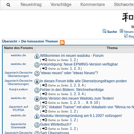
Neueintrag
Vorschläge
Kommentare
Stichworte
W
Suche
Neues
Reg
»
Übersicht
Die heissesten Themen
Name des Forums
Thema
wadoku.de
Willkommen im neuen wadoku - Forum
1
2
[
Gehe zu Seite:
,
]
wadoku.de
Ankündigung: Neue EPWING-Version verfügbar
1
2
3
[
Gehe zu Seite:
,
,
]
Japanisch-Deutsche
"etwas neues" oder "etwas Neues"?
Übersetzungen
Japanisch-Deutsche
In dieses Forum bitte alle Übersetzungsfragen posten
Übersetzungen
1
2
3
4
[
Gehe zu Seite:
,
,
,
]
Kanji-Lexikon
Fehler in den Bildern: Strichreihenfolge
1
2
3
4
[
Gehe zu Seite:
,
,
,
]
wadoku.de
Beta Version des neuen Wadoku zum Testen!
1
2
3
8
9
10
[
Gehe zu Seite:
,
,
...
,
,
]
Japanisch auf
"JFC Vokabel Trainer" mit allen Vokabeln von "Minna no 
PC/PDA
1
2
[
Gehe zu Seite:
,
]
wadoku.de
Wadoku-Vereinsgründung am 9.1.2007 vollzogen!
1
2
[
Gehe zu Seite:
,
]
Japanische
Gutes Wörterbuch?
Grammatik
1
2
[
Gehe zu Seite:
,
]
Japanisch-Deutsche
Satz Übersetzung