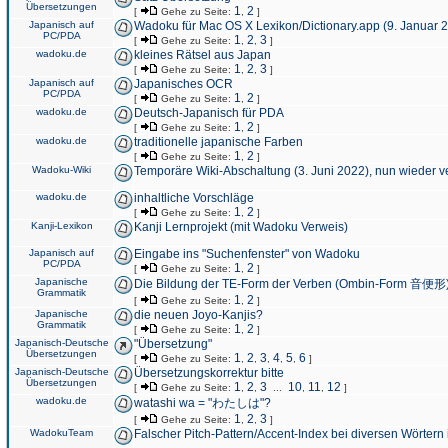
Übersetzungen
1
2
[
Gehe zu Seite:
,
]
Japanisch auf
Wadoku für Mac OS X Lexikon/Dictionary.app (9. Januar 
PC/PDA
1
2
3
[
Gehe zu Seite:
,
,
]
wadoku.de
kleines Rätsel aus Japan
1
2
3
[
Gehe zu Seite:
,
,
]
Japanisch auf
Japanisches OCR
PC/PDA
1
2
[
Gehe zu Seite:
,
]
wadoku.de
Deutsch-Japanisch für PDA
1
2
[
Gehe zu Seite:
,
]
wadoku.de
traditionelle japanische Farben
1
2
[
Gehe zu Seite:
,
]
Wadoku-Wiki
Temporäre Wiki-Abschaltung (3. Juni 2022), nun wieder v
wadoku.de
inhaltliche Vorschläge
1
2
[
Gehe zu Seite:
,
]
Kanji-Lexikon
Kanji Lernprojekt (mit Wadoku Verweis)
Japanisch auf
Eingabe ins "Suchenfenster" von Wadoku
PC/PDA
1
2
[
Gehe zu Seite:
,
]
Japanische
Die Bildung der TE-Form der Verben (Ombin-Form 音便形
Grammatik
1
2
[
Gehe zu Seite:
,
]
Japanische
die neuen Joyo-Kanjis?
Grammatik
1
2
[
Gehe zu Seite:
,
]
Japanisch-Deutsche
"Übersetzung"
Übersetzungen
1
2
3
4
5
6
[
Gehe zu Seite:
,
,
,
,
,
]
Japanisch-Deutsche
Übersetzungskorrektur bitte
Übersetzungen
1
2
3
10
11
12
[
Gehe zu Seite:
,
,
...
,
,
]
wadoku.de
watashi wa = "わたしは"?
1
2
3
[
Gehe zu Seite:
,
,
]
WadokuTeam
Falscher Pitch-Pattern/Accent-Index bei diversen Wörtern