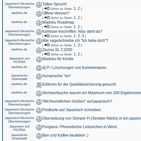
Japanisch-Deutsche
Tattoo Spruch!
Übersetzungen
1
2
[
Gehe zu Seite:
,
]
wadoku.de
Offline-Version?
1
2
[
Gehe zu Seite:
,
]
wadoku.de
Wadoku Roadmap
1
2
[
Gehe zu Seite:
,
]
Japanisch-Deutsche
Kamisori-Inschriften: Was steht da?
Übersetzungen
1
2
3
[
Gehe zu Seite:
,
,
]
Japanisch-Deutsche
Wie sage/schreibe ich "Ich liebe dich"?
Übersetzungen
1
2
[
Gehe zu Seite:
,
]
wadoku.de
Zaurus SL C3200
1
2
[
Gehe zu Seite:
,
]
Japanisch auf
Wadoku für Kindle
PC/PDA
wadoku.de
岩戸 / Löschungen von Kommentaren
Japanische
Aussprache "wo"
Grammatik
wadoku.de
Editoren für die Qualitätssicherung gesucht
wadoku.de
Stichwortsuche warum ein Maximum von 200 Ergebnisse
Japanisch-Deutsche
"Mit freundlichen Grüßen" auf japanisch?
Übersetzungen
Japanisch-Deutsche
Postkarte auf Japanisch schreiben
Übersetzungen
Japanisch-Deutsche
Übersetzung von Semper Fi (Semper fidelis) in ein japani
Übersetzungen
Japanisch auf
Furigana / Phonetische Leitzeichen in Word
PC/PDA
Japanische
Bier und Kaffee bestellen :)
Grammatik