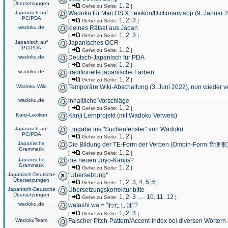
Übersetzungen
1
2
[
Gehe zu Seite:
,
]
Japanisch auf
Wadoku für Mac OS X Lexikon/Dictionary.app (9. Januar 
PC/PDA
1
2
3
[
Gehe zu Seite:
,
,
]
wadoku.de
kleines Rätsel aus Japan
1
2
3
[
Gehe zu Seite:
,
,
]
Japanisch auf
Japanisches OCR
PC/PDA
1
2
[
Gehe zu Seite:
,
]
wadoku.de
Deutsch-Japanisch für PDA
1
2
[
Gehe zu Seite:
,
]
wadoku.de
traditionelle japanische Farben
1
2
[
Gehe zu Seite:
,
]
Wadoku-Wiki
Temporäre Wiki-Abschaltung (3. Juni 2022), nun wieder v
wadoku.de
inhaltliche Vorschläge
1
2
[
Gehe zu Seite:
,
]
Kanji-Lexikon
Kanji Lernprojekt (mit Wadoku Verweis)
Japanisch auf
Eingabe ins "Suchenfenster" von Wadoku
PC/PDA
1
2
[
Gehe zu Seite:
,
]
Japanische
Die Bildung der TE-Form der Verben (Ombin-Form 音便形
Grammatik
1
2
[
Gehe zu Seite:
,
]
Japanische
die neuen Joyo-Kanjis?
Grammatik
1
2
[
Gehe zu Seite:
,
]
Japanisch-Deutsche
"Übersetzung"
Übersetzungen
1
2
3
4
5
6
[
Gehe zu Seite:
,
,
,
,
,
]
Japanisch-Deutsche
Übersetzungskorrektur bitte
Übersetzungen
1
2
3
10
11
12
[
Gehe zu Seite:
,
,
...
,
,
]
wadoku.de
watashi wa = "わたしは"?
1
2
3
[
Gehe zu Seite:
,
,
]
WadokuTeam
Falscher Pitch-Pattern/Accent-Index bei diversen Wörtern