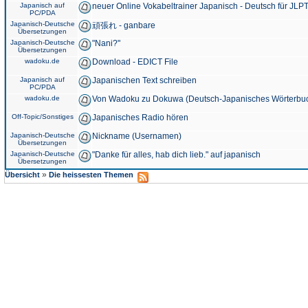
Japanisch auf
neuer Online Vokabeltrainer Japanisch - Deutsch für JLPT
PC/PDA
Japanisch-Deutsche
頑張れ - ganbare
Übersetzungen
Japanisch-Deutsche
"Nani?"
Übersetzungen
wadoku.de
Download - EDICT File
Japanisch auf
Japanischen Text schreiben
PC/PDA
wadoku.de
Von Wadoku zu Dokuwa (Deutsch-Japanisches Wörterbu
Off-Topic/Sonstiges
Japanisches Radio hören
Japanisch-Deutsche
Nickname (Usernamen)
Übersetzungen
Japanisch-Deutsche
"Danke für alles, hab dich lieb." auf japanisch
Übersetzungen
»
Übersicht
Die heissesten Themen