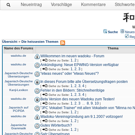
Neueintrag
Vorschläge
Kommentare
Stichworte
W
Suche
Neues
Reg
»
Übersicht
Die heissesten Themen
Name des Forums
Thema
wadoku.de
Willkommen im neuen wadoku - Forum
1
2
[
Gehe zu Seite:
,
]
wadoku.de
Ankündigung: Neue EPWING-Version verfügbar
1
2
3
[
Gehe zu Seite:
,
,
]
Japanisch-Deutsche
"etwas neues" oder "etwas Neues"?
Übersetzungen
Japanisch-Deutsche
In dieses Forum bitte alle Übersetzungsfragen posten
Übersetzungen
1
2
3
4
[
Gehe zu Seite:
,
,
,
]
Kanji-Lexikon
Fehler in den Bildern: Strichreihenfolge
1
2
3
4
[
Gehe zu Seite:
,
,
,
]
wadoku.de
Beta Version des neuen Wadoku zum Testen!
1
2
3
8
9
10
[
Gehe zu Seite:
,
,
...
,
,
]
Japanisch auf
"JFC Vokabel Trainer" mit allen Vokabeln von "Minna no 
PC/PDA
1
2
[
Gehe zu Seite:
,
]
wadoku.de
Wadoku-Vereinsgründung am 9.1.2007 vollzogen!
1
2
[
Gehe zu Seite:
,
]
Japanische
Gutes Wörterbuch?
Grammatik
1
2
[
Gehe zu Seite:
,
]
Japanisch-Deutsche
Satz Übersetzung