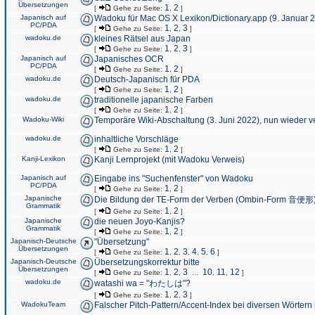
Übersetzungen
1
2
[
Gehe zu Seite:
,
]
Japanisch auf
Wadoku für Mac OS X Lexikon/Dictionary.app (9. Januar 
PC/PDA
1
2
3
[
Gehe zu Seite:
,
,
]
wadoku.de
kleines Rätsel aus Japan
1
2
3
[
Gehe zu Seite:
,
,
]
Japanisch auf
Japanisches OCR
PC/PDA
1
2
[
Gehe zu Seite:
,
]
wadoku.de
Deutsch-Japanisch für PDA
1
2
[
Gehe zu Seite:
,
]
wadoku.de
traditionelle japanische Farben
1
2
[
Gehe zu Seite:
,
]
Wadoku-Wiki
Temporäre Wiki-Abschaltung (3. Juni 2022), nun wieder v
wadoku.de
inhaltliche Vorschläge
1
2
[
Gehe zu Seite:
,
]
Kanji-Lexikon
Kanji Lernprojekt (mit Wadoku Verweis)
Japanisch auf
Eingabe ins "Suchenfenster" von Wadoku
PC/PDA
1
2
[
Gehe zu Seite:
,
]
Japanische
Die Bildung der TE-Form der Verben (Ombin-Form 音便形
Grammatik
1
2
[
Gehe zu Seite:
,
]
Japanische
die neuen Joyo-Kanjis?
Grammatik
1
2
[
Gehe zu Seite:
,
]
Japanisch-Deutsche
"Übersetzung"
Übersetzungen
1
2
3
4
5
6
[
Gehe zu Seite:
,
,
,
,
,
]
Japanisch-Deutsche
Übersetzungskorrektur bitte
Übersetzungen
1
2
3
10
11
12
[
Gehe zu Seite:
,
,
...
,
,
]
wadoku.de
watashi wa = "わたしは"?
1
2
3
[
Gehe zu Seite:
,
,
]
WadokuTeam
Falscher Pitch-Pattern/Accent-Index bei diversen Wörtern