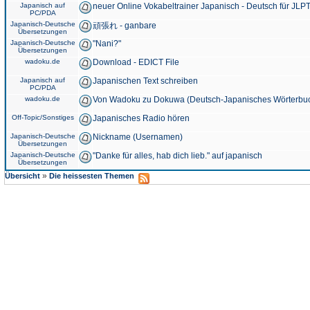
Japanisch auf
neuer Online Vokabeltrainer Japanisch - Deutsch für JLPT
PC/PDA
Japanisch-Deutsche
頑張れ - ganbare
Übersetzungen
Japanisch-Deutsche
"Nani?"
Übersetzungen
wadoku.de
Download - EDICT File
Japanisch auf
Japanischen Text schreiben
PC/PDA
wadoku.de
Von Wadoku zu Dokuwa (Deutsch-Japanisches Wörterbu
Off-Topic/Sonstiges
Japanisches Radio hören
Japanisch-Deutsche
Nickname (Usernamen)
Übersetzungen
Japanisch-Deutsche
"Danke für alles, hab dich lieb." auf japanisch
Übersetzungen
»
Übersicht
Die heissesten Themen