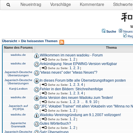
Neueintrag
Vorschläge
Kommentare
Stichworte
W
Suche
Neues
Reg
»
Übersicht
Die heissesten Themen
Name des Forums
Thema
wadoku.de
Willkommen im neuen wadoku - Forum
1
2
[
Gehe zu Seite:
,
]
wadoku.de
Ankündigung: Neue EPWING-Version verfügbar
1
2
3
[
Gehe zu Seite:
,
,
]
Japanisch-Deutsche
"etwas neues" oder "etwas Neues"?
Übersetzungen
Japanisch-Deutsche
In dieses Forum bitte alle Übersetzungsfragen posten
Übersetzungen
1
2
3
4
[
Gehe zu Seite:
,
,
,
]
Kanji-Lexikon
Fehler in den Bildern: Strichreihenfolge
1
2
3
4
[
Gehe zu Seite:
,
,
,
]
wadoku.de
Beta Version des neuen Wadoku zum Testen!
1
2
3
8
9
10
[
Gehe zu Seite:
,
,
...
,
,
]
Japanisch auf
"JFC Vokabel Trainer" mit allen Vokabeln von "Minna no 
PC/PDA
1
2
[
Gehe zu Seite:
,
]
wadoku.de
Wadoku-Vereinsgründung am 9.1.2007 vollzogen!
1
2
[
Gehe zu Seite:
,
]
Japanische
Gutes Wörterbuch?
Grammatik
1
2
[
Gehe zu Seite:
,
]
Japanisch-Deutsche
Satz Übersetzung