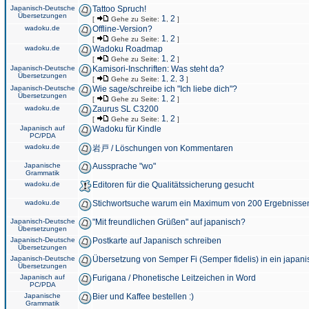
Japanisch-Deutsche
Tattoo Spruch!
Übersetzungen
1
2
[
Gehe zu Seite:
,
]
wadoku.de
Offline-Version?
1
2
[
Gehe zu Seite:
,
]
wadoku.de
Wadoku Roadmap
1
2
[
Gehe zu Seite:
,
]
Japanisch-Deutsche
Kamisori-Inschriften: Was steht da?
Übersetzungen
1
2
3
[
Gehe zu Seite:
,
,
]
Japanisch-Deutsche
Wie sage/schreibe ich "Ich liebe dich"?
Übersetzungen
1
2
[
Gehe zu Seite:
,
]
wadoku.de
Zaurus SL C3200
1
2
[
Gehe zu Seite:
,
]
Japanisch auf
Wadoku für Kindle
PC/PDA
wadoku.de
岩戸 / Löschungen von Kommentaren
Japanische
Aussprache "wo"
Grammatik
wadoku.de
Editoren für die Qualitätssicherung gesucht
wadoku.de
Stichwortsuche warum ein Maximum von 200 Ergebnisse
Japanisch-Deutsche
"Mit freundlichen Grüßen" auf japanisch?
Übersetzungen
Japanisch-Deutsche
Postkarte auf Japanisch schreiben
Übersetzungen
Japanisch-Deutsche
Übersetzung von Semper Fi (Semper fidelis) in ein japani
Übersetzungen
Japanisch auf
Furigana / Phonetische Leitzeichen in Word
PC/PDA
Japanische
Bier und Kaffee bestellen :)
Grammatik