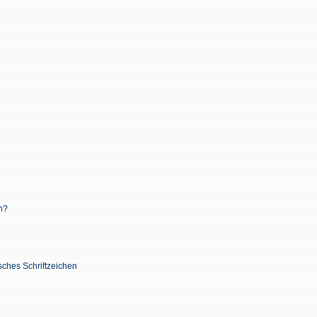
n?
sches Schriftzeichen