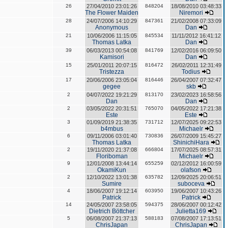
26
27/04/2010 23:01:26
848204
18/08/2010 03:48:33
The Flower Maiden
Niremori
28
24/07/2006 14:10:29
847361
21/02/2008 07:33:09
Anonymous
Dan
21
10/06/2006 11:15:05
845534
11/11/2012 16:41:12
Thomas Latka
Dan
39
06/03/2013 00:54:08
841769
12/02/2016 06:09:50
Kamisori
Dan
15
25/01/2011 20:07:15
816472
26/02/2011 12:31:49
Tristezza
Todius
17
20/06/2006 23:05:04
816446
26/04/2007 07:32:47
gegee
skb
2
04/07/2022 19:21:29
813170
23/02/2023 16:58:56
Dan
Dan
2
03/05/2022 20:31:51
765070
04/05/2022 17:21:38
Este
Este
3
01/09/2019 21:38:35
731712
12/07/2025 09:22:53
b4mbus
Michaelr
6
09/11/2006 03:01:40
730836
26/07/2009 15:45:27
Thomas Latka
ShinichiHara
2
19/11/2020 21:37:08
666804
17/07/2025 08:57:31
Floriboman
Michaelr
9
12/01/2008 13:44:14
655259
02/12/2012 16:00:59
OkamiKun
olafson
2
12/10/2022 13:01:38
635782
12/09/2025 20:06:51
Sumire
suboceva
4
18/06/2007 19:12:14
603950
19/06/2007 10:43:26
Patrick
Patrick
14
24/05/2007 23:58:05
594375
28/06/2007 00:12:42
Dietrich Böttcher
Julietta169
5
06/08/2007 21:37:13
588183
07/08/2007 17:13:51
ChrisJapan
ChrisJapan