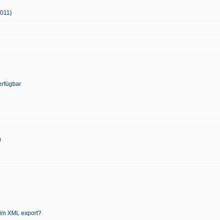
2011)
erfügbar
)
 im XML export?