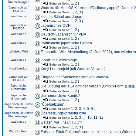
Übersetzungen
1
2
[
Gehe zu Seite:
,
]
Japanisch auf
Wadoku für Mac OS X Lexikon/Dictionary.app (9. Januar 
PC/PDA
1
2
3
[
Gehe zu Seite:
,
,
]
wadoku.de
kleines Rätsel aus Japan
1
2
3
[
Gehe zu Seite:
,
,
]
Japanisch auf
Japanisches OCR
PC/PDA
1
2
[
Gehe zu Seite:
,
]
wadoku.de
Deutsch-Japanisch für PDA
1
2
[
Gehe zu Seite:
,
]
wadoku.de
traditionelle japanische Farben
1
2
[
Gehe zu Seite:
,
]
Wadoku-Wiki
Temporäre Wiki-Abschaltung (3. Juni 2022), nun wieder v
wadoku.de
inhaltliche Vorschläge
1
2
[
Gehe zu Seite:
,
]
Kanji-Lexikon
Kanji Lernprojekt (mit Wadoku Verweis)
Japanisch auf
Eingabe ins "Suchenfenster" von Wadoku
PC/PDA
1
2
[
Gehe zu Seite:
,
]
Japanische
Die Bildung der TE-Form der Verben (Ombin-Form 音便形
Grammatik
1
2
[
Gehe zu Seite:
,
]
Japanische
die neuen Joyo-Kanjis?
Grammatik
1
2
[
Gehe zu Seite:
,
]
Japanisch-Deutsche
"Übersetzung"
Übersetzungen
1
2
3
4
5
6
[
Gehe zu Seite:
,
,
,
,
,
]
Japanisch-Deutsche
Übersetzungskorrektur bitte
Übersetzungen
1
2
3
10
11
12
[
Gehe zu Seite:
,
,
...
,
,
]
wadoku.de
watashi wa = "わたしは"?
1
2
3
[
Gehe zu Seite:
,
,
]
WadokuTeam
Falscher Pitch-Pattern/Accent-Index bei diversen Wörtern