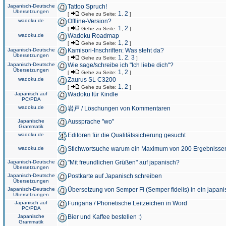
Japanisch-Deutsche
Tattoo Spruch!
Übersetzungen
1
2
[
Gehe zu Seite:
,
]
wadoku.de
Offline-Version?
1
2
[
Gehe zu Seite:
,
]
wadoku.de
Wadoku Roadmap
1
2
[
Gehe zu Seite:
,
]
Japanisch-Deutsche
Kamisori-Inschriften: Was steht da?
Übersetzungen
1
2
3
[
Gehe zu Seite:
,
,
]
Japanisch-Deutsche
Wie sage/schreibe ich "Ich liebe dich"?
Übersetzungen
1
2
[
Gehe zu Seite:
,
]
wadoku.de
Zaurus SL C3200
1
2
[
Gehe zu Seite:
,
]
Japanisch auf
Wadoku für Kindle
PC/PDA
wadoku.de
岩戸 / Löschungen von Kommentaren
Japanische
Aussprache "wo"
Grammatik
wadoku.de
Editoren für die Qualitätssicherung gesucht
wadoku.de
Stichwortsuche warum ein Maximum von 200 Ergebnisse
Japanisch-Deutsche
"Mit freundlichen Grüßen" auf japanisch?
Übersetzungen
Japanisch-Deutsche
Postkarte auf Japanisch schreiben
Übersetzungen
Japanisch-Deutsche
Übersetzung von Semper Fi (Semper fidelis) in ein japani
Übersetzungen
Japanisch auf
Furigana / Phonetische Leitzeichen in Word
PC/PDA
Japanische
Bier und Kaffee bestellen :)
Grammatik