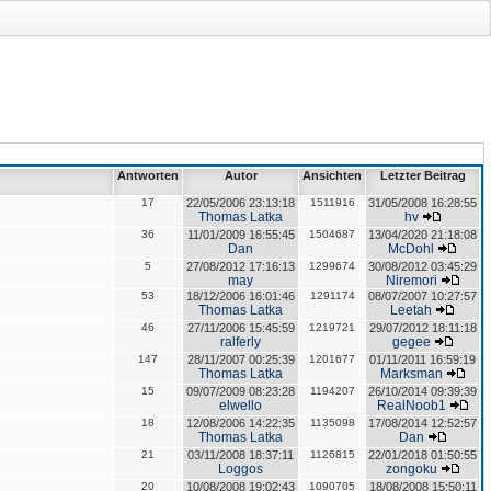
Antworten
Autor
Ansichten
Letzter Beitrag
17
22/05/2006 23:13:18
1511916
31/05/2008 16:28:55
Thomas Latka
hv
36
11/01/2009 16:55:45
1504687
13/04/2020 21:18:08
Dan
McDohl
5
27/08/2012 17:16:13
1299674
30/08/2012 03:45:29
may
Niremori
53
18/12/2006 16:01:46
1291174
08/07/2007 10:27:57
Thomas Latka
Leetah
46
27/11/2006 15:45:59
1219721
29/07/2012 18:11:18
ralferly
gegee
147
28/11/2007 00:25:39
1201677
01/11/2011 16:59:19
Thomas Latka
Marksman
15
09/07/2009 08:23:28
1194207
26/10/2014 09:39:39
elwello
RealNoob1
18
12/08/2006 14:22:35
1135098
17/08/2014 12:52:57
Thomas Latka
Dan
21
03/11/2008 18:37:11
1126815
22/01/2018 01:50:55
Loggos
zongoku
20
10/08/2008 19:02:43
1090705
18/08/2008 15:50:11