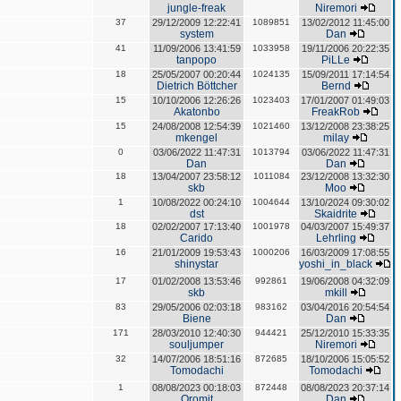
jungle-freak
Niremori
37
29/12/2009 12:22:41
1089851
13/02/2012 11:45:00
system
Dan
41
11/09/2006 13:41:59
1033958
19/11/2006 20:22:35
tanpopo
PiLLe
18
25/05/2007 00:20:44
1024135
15/09/2011 17:14:54
Dietrich Böttcher
Bernd
15
10/10/2006 12:26:26
1023403
17/01/2007 01:49:03
Akatonbo
FreakRob
15
24/08/2008 12:54:39
1021460
13/12/2008 23:38:25
mkengel
milay
0
03/06/2022 11:47:31
1013794
03/06/2022 11:47:31
Dan
Dan
18
13/04/2007 23:58:12
1011084
23/12/2008 13:32:30
skb
Moo
1
10/08/2022 00:24:10
1004644
13/10/2024 09:30:02
dst
Skaidrite
18
02/02/2007 17:13:40
1001978
04/03/2007 15:49:37
Carido
Lehrling
16
21/01/2009 19:53:43
1000206
16/03/2009 17:08:55
shinystar
yoshi_in_black
17
01/02/2008 13:53:46
992861
19/06/2008 04:32:09
skb
mkill
83
29/05/2006 02:03:18
983162
03/04/2016 20:54:54
Biene
Dan
171
28/03/2010 12:40:30
944421
25/12/2010 15:33:35
souljumper
Niremori
32
14/07/2006 18:51:16
872685
18/10/2006 15:05:52
Tomodachi
Tomodachi
1
08/08/2023 00:18:03
872448
08/08/2023 20:37:14
Oromit
Dan