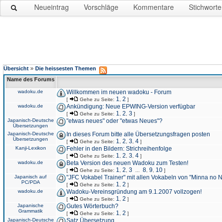
Neueintrag
Vorschläge
Kommentare
Stichworte
»
Übersicht
Die heissesten Themen
Name des Forums
wadoku.de
Willkommen im neuen wadoku - Forum
1
2
[
Gehe zu Seite:
,
]
wadoku.de
Ankündigung: Neue EPWING-Version verfügbar
1
2
3
[
Gehe zu Seite:
,
,
]
Japanisch-Deutsche
"etwas neues" oder "etwas Neues"?
Übersetzungen
Japanisch-Deutsche
In dieses Forum bitte alle Übersetzungsfragen posten
Übersetzungen
1
2
3
4
[
Gehe zu Seite:
,
,
,
]
Kanji-Lexikon
Fehler in den Bildern: Strichreihenfolge
1
2
3
4
[
Gehe zu Seite:
,
,
,
]
wadoku.de
Beta Version des neuen Wadoku zum Testen!
1
2
3
8
9
10
[
Gehe zu Seite:
,
,
...
,
,
]
Japanisch auf
"JFC Vokabel Trainer" mit allen Vokabeln von "Minna no 
PC/PDA
1
2
[
Gehe zu Seite:
,
]
wadoku.de
Wadoku-Vereinsgründung am 9.1.2007 vollzogen!
1
2
[
Gehe zu Seite:
,
]
Japanische
Gutes Wörterbuch?
Grammatik
1
2
[
Gehe zu Seite:
,
]
Japanisch-Deutsche
Satz Übersetzung