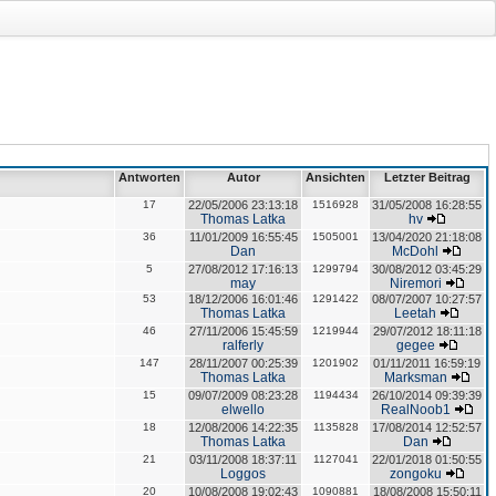
Antworten
Autor
Ansichten
Letzter Beitrag
17
22/05/2006 23:13:18
1516928
31/05/2008 16:28:55
Thomas Latka
hv
36
11/01/2009 16:55:45
1505001
13/04/2020 21:18:08
Dan
McDohl
5
27/08/2012 17:16:13
1299794
30/08/2012 03:45:29
may
Niremori
53
18/12/2006 16:01:46
1291422
08/07/2007 10:27:57
Thomas Latka
Leetah
46
27/11/2006 15:45:59
1219944
29/07/2012 18:11:18
ralferly
gegee
147
28/11/2007 00:25:39
1201902
01/11/2011 16:59:19
Thomas Latka
Marksman
15
09/07/2009 08:23:28
1194434
26/10/2014 09:39:39
elwello
RealNoob1
18
12/08/2006 14:22:35
1135828
17/08/2014 12:52:57
Thomas Latka
Dan
21
03/11/2008 18:37:11
1127041
22/01/2018 01:50:55
Loggos
zongoku
20
10/08/2008 19:02:43
1090881
18/08/2008 15:50:11