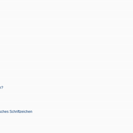
n?
sches Schriftzeichen