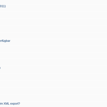
2011)
erfügbar
)
 im XML export?