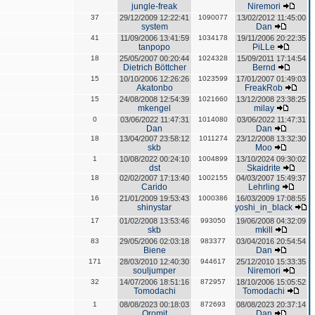
jungle-freak
Niremori
37
29/12/2009 12:22:41
1090077
13/02/2012 11:45:00
system
Dan
41
11/09/2006 13:41:59
1034178
19/11/2006 20:22:35
tanpopo
PiLLe
18
25/05/2007 00:20:44
1024328
15/09/2011 17:14:54
Dietrich Böttcher
Bernd
15
10/10/2006 12:26:26
1023599
17/01/2007 01:49:03
Akatonbo
FreakRob
15
24/08/2008 12:54:39
1021660
13/12/2008 23:38:25
mkengel
milay
0
03/06/2022 11:47:31
1014080
03/06/2022 11:47:31
Dan
Dan
18
13/04/2007 23:58:12
1011274
23/12/2008 13:32:30
skb
Moo
1
10/08/2022 00:24:10
1004899
13/10/2024 09:30:02
dst
Skaidrite
18
02/02/2007 17:13:40
1002155
04/03/2007 15:49:37
Carido
Lehrling
16
21/01/2009 19:53:43
1000386
16/03/2009 17:08:55
shinystar
yoshi_in_black
17
01/02/2008 13:53:46
993050
19/06/2008 04:32:09
skb
mkill
83
29/05/2006 02:03:18
983377
03/04/2016 20:54:54
Biene
Dan
171
28/03/2010 12:40:30
944617
25/12/2010 15:33:35
souljumper
Niremori
32
14/07/2006 18:51:16
872957
18/10/2006 15:05:52
Tomodachi
Tomodachi
1
08/08/2023 00:18:03
872693
08/08/2023 20:37:14
Oromit
Dan