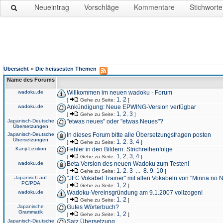
Neueintrag
Vorschläge
Kommentare
Stichworte
»
Übersicht
Die heissesten Themen
Name des Forums
wadoku.de
Willkommen im neuen wadoku - Forum
1
2
[
Gehe zu Seite:
,
]
wadoku.de
Ankündigung: Neue EPWING-Version verfügbar
1
2
3
[
Gehe zu Seite:
,
,
]
Japanisch-Deutsche
"etwas neues" oder "etwas Neues"?
Übersetzungen
Japanisch-Deutsche
In dieses Forum bitte alle Übersetzungsfragen posten
Übersetzungen
1
2
3
4
[
Gehe zu Seite:
,
,
,
]
Kanji-Lexikon
Fehler in den Bildern: Strichreihenfolge
1
2
3
4
[
Gehe zu Seite:
,
,
,
]
wadoku.de
Beta Version des neuen Wadoku zum Testen!
1
2
3
8
9
10
[
Gehe zu Seite:
,
,
...
,
,
]
Japanisch auf
"JFC Vokabel Trainer" mit allen Vokabeln von "Minna no 
PC/PDA
1
2
[
Gehe zu Seite:
,
]
wadoku.de
Wadoku-Vereinsgründung am 9.1.2007 vollzogen!
1
2
[
Gehe zu Seite:
,
]
Japanische
Gutes Wörterbuch?
Grammatik
1
2
[
Gehe zu Seite:
,
]
Japanisch-Deutsche
Satz Übersetzung