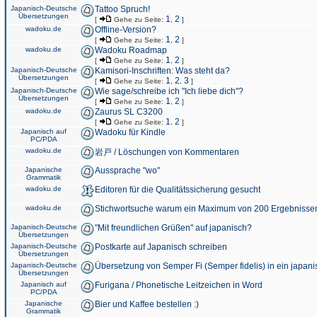
Japanisch-Deutsche
Tattoo Spruch!
Übersetzungen
1
2
[
Gehe zu Seite:
,
]
wadoku.de
Offline-Version?
1
2
[
Gehe zu Seite:
,
]
wadoku.de
Wadoku Roadmap
1
2
[
Gehe zu Seite:
,
]
Japanisch-Deutsche
Kamisori-Inschriften: Was steht da?
Übersetzungen
1
2
3
[
Gehe zu Seite:
,
,
]
Japanisch-Deutsche
Wie sage/schreibe ich "Ich liebe dich"?
Übersetzungen
1
2
[
Gehe zu Seite:
,
]
wadoku.de
Zaurus SL C3200
1
2
[
Gehe zu Seite:
,
]
Japanisch auf
Wadoku für Kindle
PC/PDA
wadoku.de
岩戸 / Löschungen von Kommentaren
Japanische
Aussprache "wo"
Grammatik
wadoku.de
Editoren für die Qualitätssicherung gesucht
wadoku.de
Stichwortsuche warum ein Maximum von 200 Ergebnisse
Japanisch-Deutsche
"Mit freundlichen Grüßen" auf japanisch?
Übersetzungen
Japanisch-Deutsche
Postkarte auf Japanisch schreiben
Übersetzungen
Japanisch-Deutsche
Übersetzung von Semper Fi (Semper fidelis) in ein japani
Übersetzungen
Japanisch auf
Furigana / Phonetische Leitzeichen in Word
PC/PDA
Japanische
Bier und Kaffee bestellen :)
Grammatik