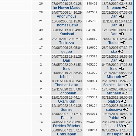
26
27/04/2010 23:01:26
848401
18/08/2010 03:48:33
The Flower Maiden
Niremori
28
24/07/2006 14:10:29
847542
21/02/2008 07:33:09
Anonymous
Dan
21
10/06/2006 11:15:05
845768
11/11/2012 16:41:12
Thomas Latka
Dan
39
06/03/2013 00:54:08
841943
12/02/2016 06:09:50
Kamisori
Dan
15
25/01/2011 20:07:15
816660
26/02/2011 12:31:49
Tristezza
Todius
17
20/06/2006 23:05:04
816626
26/04/2007 07:32:47
gegee
skb
2
04/07/2022 19:21:29
813373
23/02/2023 16:58:56
Dan
Dan
2
03/05/2022 20:31:51
765256
04/05/2022 17:21:38
Este
Este
3
01/09/2019 21:38:35
731920
12/07/2025 09:22:53
b4mbus
Michaelr
6
09/11/2006 03:01:40
730934
26/07/2009 15:45:27
Thomas Latka
ShinichiHara
2
19/11/2020 21:37:08
667112
17/07/2025 08:57:31
Floriboman
Michaelr
9
12/01/2008 13:44:14
655341
02/12/2012 16:00:59
OkamiKun
olafson
2
12/10/2022 13:01:38
636124
12/09/2025 20:06:51
Sumire
suboceva
4
18/06/2007 19:12:14
604031
19/06/2007 10:43:26
Patrick
Patrick
14
24/05/2007 23:58:05
594459
28/06/2007 00:12:42
Dietrich Böttcher
Julietta169
5
06/08/2007 21:37:13
588264
07/08/2007 17:13:51
ChrisJapan
ChrisJapan