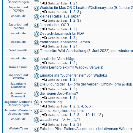
Übersetzungen
1
2
[
Gehe zu Seite:
,
]
Japanisch auf
Wadoku für Mac OS X Lexikon/Dictionary.app (9. Januar 
PC/PDA
1
2
3
[
Gehe zu Seite:
,
,
]
wadoku.de
kleines Rätsel aus Japan
1
2
3
[
Gehe zu Seite:
,
,
]
Japanisch auf
Japanisches OCR
PC/PDA
1
2
[
Gehe zu Seite:
,
]
wadoku.de
Deutsch-Japanisch für PDA
1
2
[
Gehe zu Seite:
,
]
wadoku.de
traditionelle japanische Farben
1
2
[
Gehe zu Seite:
,
]
Wadoku-Wiki
Temporäre Wiki-Abschaltung (3. Juni 2022), nun wieder v
wadoku.de
inhaltliche Vorschläge
1
2
[
Gehe zu Seite:
,
]
Kanji-Lexikon
Kanji Lernprojekt (mit Wadoku Verweis)
Japanisch auf
Eingabe ins "Suchenfenster" von Wadoku
PC/PDA
1
2
[
Gehe zu Seite:
,
]
Japanische
Die Bildung der TE-Form der Verben (Ombin-Form 音便形
Grammatik
1
2
[
Gehe zu Seite:
,
]
Japanische
die neuen Joyo-Kanjis?
Grammatik
1
2
[
Gehe zu Seite:
,
]
Japanisch-Deutsche
"Übersetzung"
Übersetzungen
1
2
3
4
5
6
[
Gehe zu Seite:
,
,
,
,
,
]
Japanisch-Deutsche
Übersetzungskorrektur bitte
Übersetzungen
1
2
3
10
11
12
[
Gehe zu Seite:
,
,
...
,
,
]
wadoku.de
watashi wa = "わたしは"?
1
2
3
[
Gehe zu Seite:
,
,
]
WadokuTeam
Falscher Pitch-Pattern/Accent-Index bei diversen Wörtern