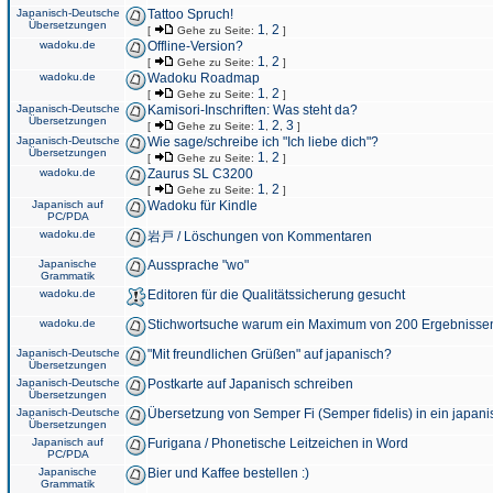
Japanisch-Deutsche
Tattoo Spruch!
Übersetzungen
1
2
[
Gehe zu Seite:
,
]
wadoku.de
Offline-Version?
1
2
[
Gehe zu Seite:
,
]
wadoku.de
Wadoku Roadmap
1
2
[
Gehe zu Seite:
,
]
Japanisch-Deutsche
Kamisori-Inschriften: Was steht da?
Übersetzungen
1
2
3
[
Gehe zu Seite:
,
,
]
Japanisch-Deutsche
Wie sage/schreibe ich "Ich liebe dich"?
Übersetzungen
1
2
[
Gehe zu Seite:
,
]
wadoku.de
Zaurus SL C3200
1
2
[
Gehe zu Seite:
,
]
Japanisch auf
Wadoku für Kindle
PC/PDA
wadoku.de
岩戸 / Löschungen von Kommentaren
Japanische
Aussprache "wo"
Grammatik
wadoku.de
Editoren für die Qualitätssicherung gesucht
wadoku.de
Stichwortsuche warum ein Maximum von 200 Ergebnisse
Japanisch-Deutsche
"Mit freundlichen Grüßen" auf japanisch?
Übersetzungen
Japanisch-Deutsche
Postkarte auf Japanisch schreiben
Übersetzungen
Japanisch-Deutsche
Übersetzung von Semper Fi (Semper fidelis) in ein japani
Übersetzungen
Japanisch auf
Furigana / Phonetische Leitzeichen in Word
PC/PDA
Japanische
Bier und Kaffee bestellen :)
Grammatik