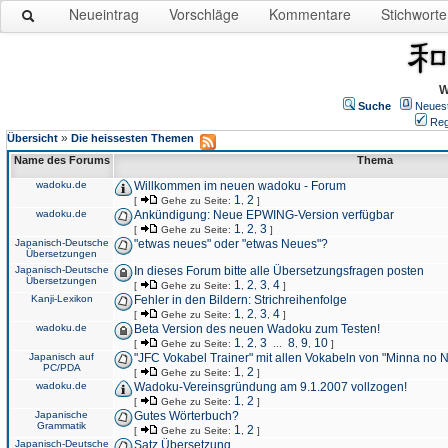
Neueintrag
Vorschläge
Kommentare
Stichworte
W
Suche
Neues
Reg
»
Übersicht
Die heissesten Themen
Name des Forums
Thema
wadoku.de
Willkommen im neuen wadoku - Forum
1
2
[
Gehe zu Seite:
,
]
wadoku.de
Ankündigung: Neue EPWING-Version verfügbar
1
2
3
[
Gehe zu Seite:
,
,
]
Japanisch-Deutsche
"etwas neues" oder "etwas Neues"?
Übersetzungen
Japanisch-Deutsche
In dieses Forum bitte alle Übersetzungsfragen posten
Übersetzungen
1
2
3
4
[
Gehe zu Seite:
,
,
,
]
Kanji-Lexikon
Fehler in den Bildern: Strichreihenfolge
1
2
3
4
[
Gehe zu Seite:
,
,
,
]
wadoku.de
Beta Version des neuen Wadoku zum Testen!
1
2
3
8
9
10
[
Gehe zu Seite:
,
,
...
,
,
]
Japanisch auf
"JFC Vokabel Trainer" mit allen Vokabeln von "Minna no 
PC/PDA
1
2
[
Gehe zu Seite:
,
]
wadoku.de
Wadoku-Vereinsgründung am 9.1.2007 vollzogen!
1
2
[
Gehe zu Seite:
,
]
Japanische
Gutes Wörterbuch?
Grammatik
1
2
[
Gehe zu Seite:
,
]
Japanisch-Deutsche
Satz Übersetzung