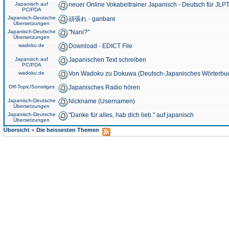
Japanisch auf
neuer Online Vokabeltrainer Japanisch - Deutsch für JLPT
PC/PDA
Japanisch-Deutsche
頑張れ - ganbare
Übersetzungen
Japanisch-Deutsche
"Nani?"
Übersetzungen
wadoku.de
Download - EDICT File
Japanisch auf
Japanischen Text schreiben
PC/PDA
wadoku.de
Von Wadoku zu Dokuwa (Deutsch-Japanisches Wörterbu
Off-Topic/Sonstiges
Japanisches Radio hören
Japanisch-Deutsche
Nickname (Usernamen)
Übersetzungen
Japanisch-Deutsche
"Danke für alles, hab dich lieb." auf japanisch
Übersetzungen
»
Übersicht
Die heissesten Themen