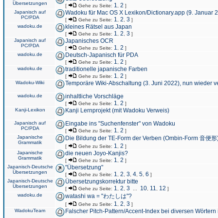
Übersetzungen
1
2
[
Gehe zu Seite:
,
]
Japanisch auf
Wadoku für Mac OS X Lexikon/Dictionary.app (9. Januar 
PC/PDA
1
2
3
[
Gehe zu Seite:
,
,
]
wadoku.de
kleines Rätsel aus Japan
1
2
3
[
Gehe zu Seite:
,
,
]
Japanisch auf
Japanisches OCR
PC/PDA
1
2
[
Gehe zu Seite:
,
]
wadoku.de
Deutsch-Japanisch für PDA
1
2
[
Gehe zu Seite:
,
]
wadoku.de
traditionelle japanische Farben
1
2
[
Gehe zu Seite:
,
]
Wadoku-Wiki
Temporäre Wiki-Abschaltung (3. Juni 2022), nun wieder v
wadoku.de
inhaltliche Vorschläge
1
2
[
Gehe zu Seite:
,
]
Kanji-Lexikon
Kanji Lernprojekt (mit Wadoku Verweis)
Japanisch auf
Eingabe ins "Suchenfenster" von Wadoku
PC/PDA
1
2
[
Gehe zu Seite:
,
]
Japanische
Die Bildung der TE-Form der Verben (Ombin-Form 音便形
Grammatik
1
2
[
Gehe zu Seite:
,
]
Japanische
die neuen Joyo-Kanjis?
Grammatik
1
2
[
Gehe zu Seite:
,
]
Japanisch-Deutsche
"Übersetzung"
Übersetzungen
1
2
3
4
5
6
[
Gehe zu Seite:
,
,
,
,
,
]
Japanisch-Deutsche
Übersetzungskorrektur bitte
Übersetzungen
1
2
3
10
11
12
[
Gehe zu Seite:
,
,
...
,
,
]
wadoku.de
watashi wa = "わたしは"?
1
2
3
[
Gehe zu Seite:
,
,
]
WadokuTeam
Falscher Pitch-Pattern/Accent-Index bei diversen Wörtern