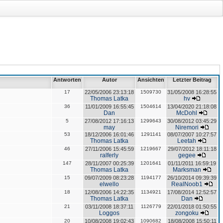
Antworten
Autor
Ansichten
Letzter Beitrag
17
22/05/2006 23:13:18
1509730
31/05/2008 16:28:55
Thomas Latka
hv
36
11/01/2009 16:55:45
1504614
13/04/2020 21:18:08
Dan
McDohl
5
27/08/2012 17:16:13
1299643
30/08/2012 03:45:29
may
Niremori
53
18/12/2006 16:01:46
1291141
08/07/2007 10:27:57
Thomas Latka
Leetah
46
27/11/2006 15:45:59
1219667
29/07/2012 18:11:18
ralferly
gegee
147
28/11/2007 00:25:39
1201641
01/11/2011 16:59:19
Thomas Latka
Marksman
15
09/07/2009 08:23:28
1194177
26/10/2014 09:39:39
elwello
RealNoob1
18
12/08/2006 14:22:35
1134921
17/08/2014 12:52:57
Thomas Latka
Dan
21
03/11/2008 18:37:11
1126779
22/01/2018 01:50:55
Loggos
zongoku
20
10/08/2008 19:02:43
1090682
18/08/2008 15:50:11