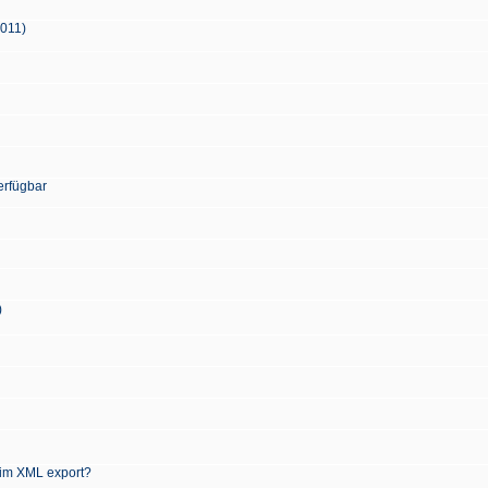
2011)
erfügbar
)
 im XML export?