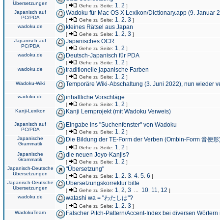
Übersetzungen
1
2
[
Gehe zu Seite:
,
]
Japanisch auf
Wadoku für Mac OS X Lexikon/Dictionary.app (9. Januar 
PC/PDA
1
2
3
[
Gehe zu Seite:
,
,
]
wadoku.de
kleines Rätsel aus Japan
1
2
3
[
Gehe zu Seite:
,
,
]
Japanisch auf
Japanisches OCR
PC/PDA
1
2
[
Gehe zu Seite:
,
]
wadoku.de
Deutsch-Japanisch für PDA
1
2
[
Gehe zu Seite:
,
]
wadoku.de
traditionelle japanische Farben
1
2
[
Gehe zu Seite:
,
]
Wadoku-Wiki
Temporäre Wiki-Abschaltung (3. Juni 2022), nun wieder v
wadoku.de
inhaltliche Vorschläge
1
2
[
Gehe zu Seite:
,
]
Kanji-Lexikon
Kanji Lernprojekt (mit Wadoku Verweis)
Japanisch auf
Eingabe ins "Suchenfenster" von Wadoku
PC/PDA
1
2
[
Gehe zu Seite:
,
]
Japanische
Die Bildung der TE-Form der Verben (Ombin-Form 音便形
Grammatik
1
2
[
Gehe zu Seite:
,
]
Japanische
die neuen Joyo-Kanjis?
Grammatik
1
2
[
Gehe zu Seite:
,
]
Japanisch-Deutsche
"Übersetzung"
Übersetzungen
1
2
3
4
5
6
[
Gehe zu Seite:
,
,
,
,
,
]
Japanisch-Deutsche
Übersetzungskorrektur bitte
Übersetzungen
1
2
3
10
11
12
[
Gehe zu Seite:
,
,
...
,
,
]
wadoku.de
watashi wa = "わたしは"?
1
2
3
[
Gehe zu Seite:
,
,
]
WadokuTeam
Falscher Pitch-Pattern/Accent-Index bei diversen Wörtern