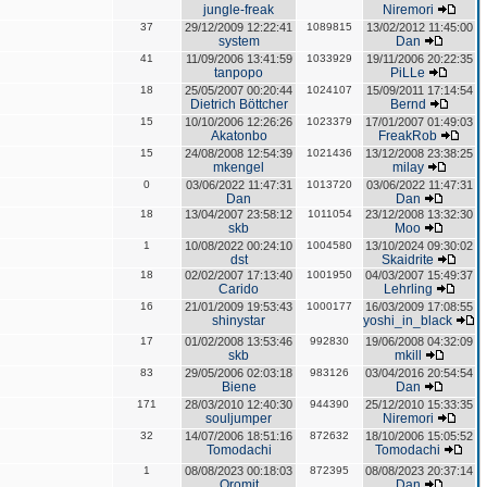
jungle-freak
Niremori
37
29/12/2009 12:22:41
1089815
13/02/2012 11:45:00
system
Dan
41
11/09/2006 13:41:59
1033929
19/11/2006 20:22:35
tanpopo
PiLLe
18
25/05/2007 00:20:44
1024107
15/09/2011 17:14:54
Dietrich Böttcher
Bernd
15
10/10/2006 12:26:26
1023379
17/01/2007 01:49:03
Akatonbo
FreakRob
15
24/08/2008 12:54:39
1021436
13/12/2008 23:38:25
mkengel
milay
0
03/06/2022 11:47:31
1013720
03/06/2022 11:47:31
Dan
Dan
18
13/04/2007 23:58:12
1011054
23/12/2008 13:32:30
skb
Moo
1
10/08/2022 00:24:10
1004580
13/10/2024 09:30:02
dst
Skaidrite
18
02/02/2007 17:13:40
1001950
04/03/2007 15:49:37
Carido
Lehrling
16
21/01/2009 19:53:43
1000177
16/03/2009 17:08:55
shinystar
yoshi_in_black
17
01/02/2008 13:53:46
992830
19/06/2008 04:32:09
skb
mkill
83
29/05/2006 02:03:18
983126
03/04/2016 20:54:54
Biene
Dan
171
28/03/2010 12:40:30
944390
25/12/2010 15:33:35
souljumper
Niremori
32
14/07/2006 18:51:16
872632
18/10/2006 15:05:52
Tomodachi
Tomodachi
1
08/08/2023 00:18:03
872395
08/08/2023 20:37:14
Oromit
Dan