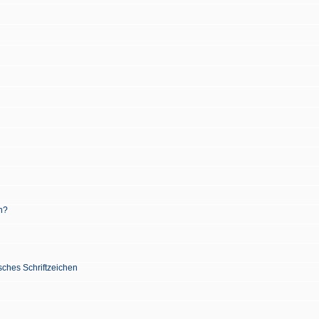
n?
sches Schriftzeichen