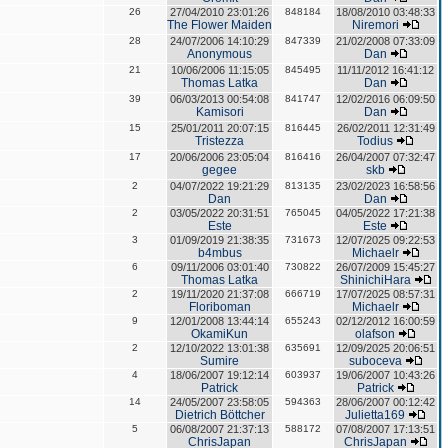
26
27/04/2010 23:01:26
848184
18/08/2010 03:48:33
The Flower Maiden
Niremori
28
24/07/2006 14:10:29
847339
21/02/2008 07:33:09
Anonymous
Dan
21
10/06/2006 11:15:05
845495
11/11/2012 16:41:12
Thomas Latka
Dan
39
06/03/2013 00:54:08
841747
12/02/2016 06:09:50
Kamisori
Dan
15
25/01/2011 20:07:15
816445
26/02/2011 12:31:49
Tristezza
Todius
17
20/06/2006 23:05:04
816416
26/04/2007 07:32:47
gegee
skb
2
04/07/2022 19:21:29
813135
23/02/2023 16:58:56
Dan
Dan
2
03/05/2022 20:31:51
765045
04/05/2022 17:21:38
Este
Este
3
01/09/2019 21:38:35
731673
12/07/2025 09:22:53
b4mbus
Michaelr
6
09/11/2006 03:01:40
730822
26/07/2009 15:45:27
Thomas Latka
ShinichiHara
2
19/11/2020 21:37:08
666719
17/07/2025 08:57:31
Floriboman
Michaelr
9
12/01/2008 13:44:14
655243
02/12/2012 16:00:59
OkamiKun
olafson
2
12/10/2022 13:01:38
635691
12/09/2025 20:06:51
Sumire
suboceva
4
18/06/2007 19:12:14
603937
19/06/2007 10:43:26
Patrick
Patrick
14
24/05/2007 23:58:05
594363
28/06/2007 00:12:42
Dietrich Böttcher
Julietta169
5
06/08/2007 21:37:13
588172
07/08/2007 17:13:51
ChrisJapan
ChrisJapan