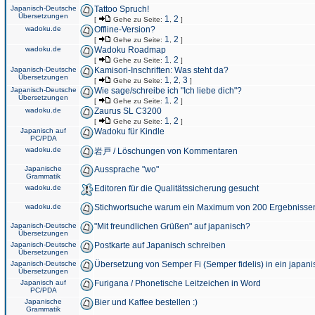
Japanisch-Deutsche
Tattoo Spruch!
Übersetzungen
1
2
[
Gehe zu Seite:
,
]
wadoku.de
Offline-Version?
1
2
[
Gehe zu Seite:
,
]
wadoku.de
Wadoku Roadmap
1
2
[
Gehe zu Seite:
,
]
Japanisch-Deutsche
Kamisori-Inschriften: Was steht da?
Übersetzungen
1
2
3
[
Gehe zu Seite:
,
,
]
Japanisch-Deutsche
Wie sage/schreibe ich "Ich liebe dich"?
Übersetzungen
1
2
[
Gehe zu Seite:
,
]
wadoku.de
Zaurus SL C3200
1
2
[
Gehe zu Seite:
,
]
Japanisch auf
Wadoku für Kindle
PC/PDA
wadoku.de
岩戸 / Löschungen von Kommentaren
Japanische
Aussprache "wo"
Grammatik
wadoku.de
Editoren für die Qualitätssicherung gesucht
wadoku.de
Stichwortsuche warum ein Maximum von 200 Ergebnisse
Japanisch-Deutsche
"Mit freundlichen Grüßen" auf japanisch?
Übersetzungen
Japanisch-Deutsche
Postkarte auf Japanisch schreiben
Übersetzungen
Japanisch-Deutsche
Übersetzung von Semper Fi (Semper fidelis) in ein japani
Übersetzungen
Japanisch auf
Furigana / Phonetische Leitzeichen in Word
PC/PDA
Japanische
Bier und Kaffee bestellen :)
Grammatik