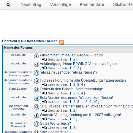
Neueintrag
Vorschläge
Kommentare
Stichworte
»
Übersicht
Die heissesten Themen
Name des Forums
wadoku.de
Willkommen im neuen wadoku - Forum
1
2
[
Gehe zu Seite:
,
]
wadoku.de
Ankündigung: Neue EPWING-Version verfügbar
1
2
3
[
Gehe zu Seite:
,
,
]
Japanisch-Deutsche
"etwas neues" oder "etwas Neues"?
Übersetzungen
Japanisch-Deutsche
In dieses Forum bitte alle Übersetzungsfragen posten
Übersetzungen
1
2
3
4
[
Gehe zu Seite:
,
,
,
]
Kanji-Lexikon
Fehler in den Bildern: Strichreihenfolge
1
2
3
4
[
Gehe zu Seite:
,
,
,
]
wadoku.de
Beta Version des neuen Wadoku zum Testen!
1
2
3
8
9
10
[
Gehe zu Seite:
,
,
...
,
,
]
Japanisch auf
"JFC Vokabel Trainer" mit allen Vokabeln von "Minna no 
PC/PDA
1
2
[
Gehe zu Seite:
,
]
wadoku.de
Wadoku-Vereinsgründung am 9.1.2007 vollzogen!
1
2
[
Gehe zu Seite:
,
]
Japanische
Gutes Wörterbuch?
Grammatik
1
2
[
Gehe zu Seite:
,
]
Japanisch-Deutsche
Satz Übersetzung