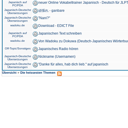
Japanisch auf
neuer Online Vokabeltrainer Japanisch - Deutsch für JLPT
PC/PDA
Japanisch-Deutsche
頑張れ - ganbare
Übersetzungen
Japanisch-Deutsche
"Nani?"
Übersetzungen
wadoku.de
Download - EDICT File
Japanisch auf
Japanischen Text schreiben
PC/PDA
wadoku.de
Von Wadoku zu Dokuwa (Deutsch-Japanisches Wörterbu
Off-Topic/Sonstiges
Japanisches Radio hören
Japanisch-Deutsche
Nickname (Usernamen)
Übersetzungen
Japanisch-Deutsche
"Danke für alles, hab dich lieb." auf japanisch
Übersetzungen
»
Übersicht
Die heissesten Themen