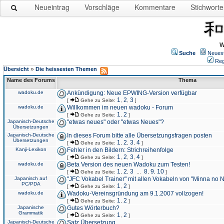
Neueintrag
Vorschläge
Kommentare
Stichworte
W
Suche
Neues
Reg
»
Übersicht
Die heissesten Themen
Name des Forums
Thema
wadoku.de
Ankündigung: Neue EPWING-Version verfügbar
1
2
3
[
Gehe zu Seite:
,
,
]
wadoku.de
Willkommen im neuen wadoku - Forum
1
2
[
Gehe zu Seite:
,
]
Japanisch-Deutsche
"etwas neues" oder "etwas Neues"?
Übersetzungen
Japanisch-Deutsche
In dieses Forum bitte alle Übersetzungsfragen posten
Übersetzungen
1
2
3
4
[
Gehe zu Seite:
,
,
,
]
Kanji-Lexikon
Fehler in den Bildern: Strichreihenfolge
1
2
3
4
[
Gehe zu Seite:
,
,
,
]
wadoku.de
Beta Version des neuen Wadoku zum Testen!
1
2
3
8
9
10
[
Gehe zu Seite:
,
,
...
,
,
]
Japanisch auf
"JFC Vokabel Trainer" mit allen Vokabeln von "Minna no 
PC/PDA
1
2
[
Gehe zu Seite:
,
]
wadoku.de
Wadoku-Vereinsgründung am 9.1.2007 vollzogen!
1
2
[
Gehe zu Seite:
,
]
Japanische
Gutes Wörterbuch?
Grammatik
1
2
[
Gehe zu Seite:
,
]
Japanisch-Deutsche
Satz Übersetzung