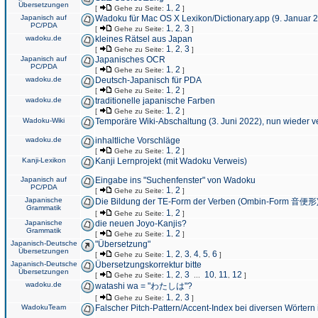
Übersetzungen
1
2
[
Gehe zu Seite:
,
]
Japanisch auf
Wadoku für Mac OS X Lexikon/Dictionary.app (9. Januar 
PC/PDA
1
2
3
[
Gehe zu Seite:
,
,
]
wadoku.de
kleines Rätsel aus Japan
1
2
3
[
Gehe zu Seite:
,
,
]
Japanisch auf
Japanisches OCR
PC/PDA
1
2
[
Gehe zu Seite:
,
]
wadoku.de
Deutsch-Japanisch für PDA
1
2
[
Gehe zu Seite:
,
]
wadoku.de
traditionelle japanische Farben
1
2
[
Gehe zu Seite:
,
]
Wadoku-Wiki
Temporäre Wiki-Abschaltung (3. Juni 2022), nun wieder v
wadoku.de
inhaltliche Vorschläge
1
2
[
Gehe zu Seite:
,
]
Kanji-Lexikon
Kanji Lernprojekt (mit Wadoku Verweis)
Japanisch auf
Eingabe ins "Suchenfenster" von Wadoku
PC/PDA
1
2
[
Gehe zu Seite:
,
]
Japanische
Die Bildung der TE-Form der Verben (Ombin-Form 音便形
Grammatik
1
2
[
Gehe zu Seite:
,
]
Japanische
die neuen Joyo-Kanjis?
Grammatik
1
2
[
Gehe zu Seite:
,
]
Japanisch-Deutsche
"Übersetzung"
Übersetzungen
1
2
3
4
5
6
[
Gehe zu Seite:
,
,
,
,
,
]
Japanisch-Deutsche
Übersetzungskorrektur bitte
Übersetzungen
1
2
3
10
11
12
[
Gehe zu Seite:
,
,
...
,
,
]
wadoku.de
watashi wa = "わたしは"?
1
2
3
[
Gehe zu Seite:
,
,
]
WadokuTeam
Falscher Pitch-Pattern/Accent-Index bei diversen Wörtern