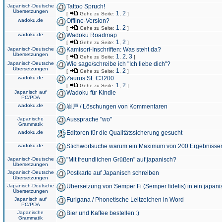
Japanisch-Deutsche
Tattoo Spruch!
Übersetzungen
1
2
[
Gehe zu Seite:
,
]
wadoku.de
Offline-Version?
1
2
[
Gehe zu Seite:
,
]
wadoku.de
Wadoku Roadmap
1
2
[
Gehe zu Seite:
,
]
Japanisch-Deutsche
Kamisori-Inschriften: Was steht da?
Übersetzungen
1
2
3
[
Gehe zu Seite:
,
,
]
Japanisch-Deutsche
Wie sage/schreibe ich "Ich liebe dich"?
Übersetzungen
1
2
[
Gehe zu Seite:
,
]
wadoku.de
Zaurus SL C3200
1
2
[
Gehe zu Seite:
,
]
Japanisch auf
Wadoku für Kindle
PC/PDA
wadoku.de
岩戸 / Löschungen von Kommentaren
Japanische
Aussprache "wo"
Grammatik
wadoku.de
Editoren für die Qualitätssicherung gesucht
wadoku.de
Stichwortsuche warum ein Maximum von 200 Ergebnisse
Japanisch-Deutsche
"Mit freundlichen Grüßen" auf japanisch?
Übersetzungen
Japanisch-Deutsche
Postkarte auf Japanisch schreiben
Übersetzungen
Japanisch-Deutsche
Übersetzung von Semper Fi (Semper fidelis) in ein japani
Übersetzungen
Japanisch auf
Furigana / Phonetische Leitzeichen in Word
PC/PDA
Japanische
Bier und Kaffee bestellen :)
Grammatik