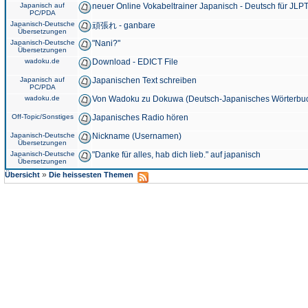
Japanisch auf
neuer Online Vokabeltrainer Japanisch - Deutsch für JLPT
PC/PDA
Japanisch-Deutsche
頑張れ - ganbare
Übersetzungen
Japanisch-Deutsche
"Nani?"
Übersetzungen
wadoku.de
Download - EDICT File
Japanisch auf
Japanischen Text schreiben
PC/PDA
wadoku.de
Von Wadoku zu Dokuwa (Deutsch-Japanisches Wörterbu
Off-Topic/Sonstiges
Japanisches Radio hören
Japanisch-Deutsche
Nickname (Usernamen)
Übersetzungen
Japanisch-Deutsche
"Danke für alles, hab dich lieb." auf japanisch
Übersetzungen
»
Übersicht
Die heissesten Themen