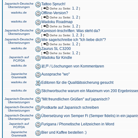
Japanisch-Deutsche
Tattoo Spruch!
Übersetzungen
1
2
[
Gehe zu Seite:
,
]
wadoku.de
Offline-Version?
1
2
[
Gehe zu Seite:
,
]
wadoku.de
Wadoku Roadmap
1
2
[
Gehe zu Seite:
,
]
Japanisch-Deutsche
Kamisori-Inschriften: Was steht da?
Übersetzungen
1
2
3
[
Gehe zu Seite:
,
,
]
Japanisch-Deutsche
Wie sage/schreibe ich "Ich liebe dich"?
Übersetzungen
1
2
[
Gehe zu Seite:
,
]
wadoku.de
Zaurus SL C3200
1
2
[
Gehe zu Seite:
,
]
Japanisch auf
Wadoku für Kindle
PC/PDA
wadoku.de
岩戸 / Löschungen von Kommentaren
Japanische
Aussprache "wo"
Grammatik
wadoku.de
Editoren für die Qualitätssicherung gesucht
wadoku.de
Stichwortsuche warum ein Maximum von 200 Ergebnisse
Japanisch-Deutsche
"Mit freundlichen Grüßen" auf japanisch?
Übersetzungen
Japanisch-Deutsche
Postkarte auf Japanisch schreiben
Übersetzungen
Japanisch-Deutsche
Übersetzung von Semper Fi (Semper fidelis) in ein japani
Übersetzungen
Japanisch auf
Furigana / Phonetische Leitzeichen in Word
PC/PDA
Japanische
Bier und Kaffee bestellen :)
Grammatik