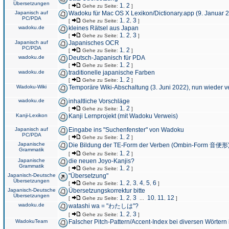
Übersetzungen
1
2
[
Gehe zu Seite:
,
]
Japanisch auf
Wadoku für Mac OS X Lexikon/Dictionary.app (9. Januar 
PC/PDA
1
2
3
[
Gehe zu Seite:
,
,
]
wadoku.de
kleines Rätsel aus Japan
1
2
3
[
Gehe zu Seite:
,
,
]
Japanisch auf
Japanisches OCR
PC/PDA
1
2
[
Gehe zu Seite:
,
]
wadoku.de
Deutsch-Japanisch für PDA
1
2
[
Gehe zu Seite:
,
]
wadoku.de
traditionelle japanische Farben
1
2
[
Gehe zu Seite:
,
]
Wadoku-Wiki
Temporäre Wiki-Abschaltung (3. Juni 2022), nun wieder v
wadoku.de
inhaltliche Vorschläge
1
2
[
Gehe zu Seite:
,
]
Kanji-Lexikon
Kanji Lernprojekt (mit Wadoku Verweis)
Japanisch auf
Eingabe ins "Suchenfenster" von Wadoku
PC/PDA
1
2
[
Gehe zu Seite:
,
]
Japanische
Die Bildung der TE-Form der Verben (Ombin-Form 音便形
Grammatik
1
2
[
Gehe zu Seite:
,
]
Japanische
die neuen Joyo-Kanjis?
Grammatik
1
2
[
Gehe zu Seite:
,
]
Japanisch-Deutsche
"Übersetzung"
Übersetzungen
1
2
3
4
5
6
[
Gehe zu Seite:
,
,
,
,
,
]
Japanisch-Deutsche
Übersetzungskorrektur bitte
Übersetzungen
1
2
3
10
11
12
[
Gehe zu Seite:
,
,
...
,
,
]
wadoku.de
watashi wa = "わたしは"?
1
2
3
[
Gehe zu Seite:
,
,
]
WadokuTeam
Falscher Pitch-Pattern/Accent-Index bei diversen Wörtern