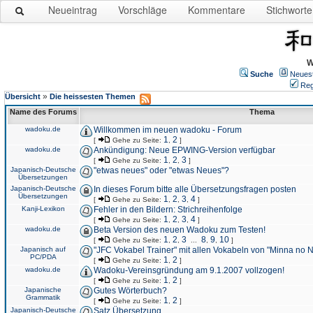
Neueintrag
Vorschläge
Kommentare
Stichworte
W
Suche
Neues
Reg
»
Übersicht
Die heissesten Themen
Name des Forums
Thema
wadoku.de
Willkommen im neuen wadoku - Forum
1
2
[
Gehe zu Seite:
,
]
wadoku.de
Ankündigung: Neue EPWING-Version verfügbar
1
2
3
[
Gehe zu Seite:
,
,
]
Japanisch-Deutsche
"etwas neues" oder "etwas Neues"?
Übersetzungen
Japanisch-Deutsche
In dieses Forum bitte alle Übersetzungsfragen posten
Übersetzungen
1
2
3
4
[
Gehe zu Seite:
,
,
,
]
Kanji-Lexikon
Fehler in den Bildern: Strichreihenfolge
1
2
3
4
[
Gehe zu Seite:
,
,
,
]
wadoku.de
Beta Version des neuen Wadoku zum Testen!
1
2
3
8
9
10
[
Gehe zu Seite:
,
,
...
,
,
]
Japanisch auf
"JFC Vokabel Trainer" mit allen Vokabeln von "Minna no 
PC/PDA
1
2
[
Gehe zu Seite:
,
]
wadoku.de
Wadoku-Vereinsgründung am 9.1.2007 vollzogen!
1
2
[
Gehe zu Seite:
,
]
Japanische
Gutes Wörterbuch?
Grammatik
1
2
[
Gehe zu Seite:
,
]
Japanisch-Deutsche
Satz Übersetzung