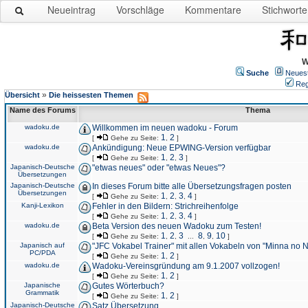
Neueintrag
Vorschläge
Kommentare
Stichworte
W
Suche
Neues
Reg
»
Übersicht
Die heissesten Themen
Name des Forums
Thema
wadoku.de
Willkommen im neuen wadoku - Forum
1
2
[
Gehe zu Seite:
,
]
wadoku.de
Ankündigung: Neue EPWING-Version verfügbar
1
2
3
[
Gehe zu Seite:
,
,
]
Japanisch-Deutsche
"etwas neues" oder "etwas Neues"?
Übersetzungen
Japanisch-Deutsche
In dieses Forum bitte alle Übersetzungsfragen posten
Übersetzungen
1
2
3
4
[
Gehe zu Seite:
,
,
,
]
Kanji-Lexikon
Fehler in den Bildern: Strichreihenfolge
1
2
3
4
[
Gehe zu Seite:
,
,
,
]
wadoku.de
Beta Version des neuen Wadoku zum Testen!
1
2
3
8
9
10
[
Gehe zu Seite:
,
,
...
,
,
]
Japanisch auf
"JFC Vokabel Trainer" mit allen Vokabeln von "Minna no 
PC/PDA
1
2
[
Gehe zu Seite:
,
]
wadoku.de
Wadoku-Vereinsgründung am 9.1.2007 vollzogen!
1
2
[
Gehe zu Seite:
,
]
Japanische
Gutes Wörterbuch?
Grammatik
1
2
[
Gehe zu Seite:
,
]
Japanisch-Deutsche
Satz Übersetzung