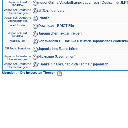
Japanisch auf
neuer Online Vokabeltrainer Japanisch - Deutsch für JLPT
PC/PDA
Japanisch-Deutsche
頑張れ - ganbare
Übersetzungen
Japanisch-Deutsche
"Nani?"
Übersetzungen
wadoku.de
Download - EDICT File
Japanisch auf
Japanischen Text schreiben
PC/PDA
wadoku.de
Von Wadoku zu Dokuwa (Deutsch-Japanisches Wörterbu
Off-Topic/Sonstiges
Japanisches Radio hören
Japanisch-Deutsche
Nickname (Usernamen)
Übersetzungen
Japanisch-Deutsche
"Danke für alles, hab dich lieb." auf japanisch
Übersetzungen
»
Übersicht
Die heissesten Themen