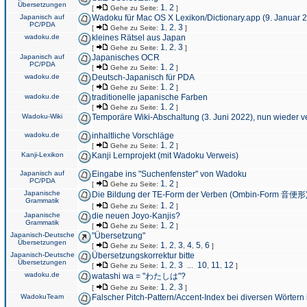
Übersetzungen
1
2
[
Gehe zu Seite:
,
]
Japanisch auf
Wadoku für Mac OS X Lexikon/Dictionary.app (9. Januar 
PC/PDA
1
2
3
[
Gehe zu Seite:
,
,
]
wadoku.de
kleines Rätsel aus Japan
1
2
3
[
Gehe zu Seite:
,
,
]
Japanisch auf
Japanisches OCR
PC/PDA
1
2
[
Gehe zu Seite:
,
]
wadoku.de
Deutsch-Japanisch für PDA
1
2
[
Gehe zu Seite:
,
]
wadoku.de
traditionelle japanische Farben
1
2
[
Gehe zu Seite:
,
]
Wadoku-Wiki
Temporäre Wiki-Abschaltung (3. Juni 2022), nun wieder v
wadoku.de
inhaltliche Vorschläge
1
2
[
Gehe zu Seite:
,
]
Kanji-Lexikon
Kanji Lernprojekt (mit Wadoku Verweis)
Japanisch auf
Eingabe ins "Suchenfenster" von Wadoku
PC/PDA
1
2
[
Gehe zu Seite:
,
]
Japanische
Die Bildung der TE-Form der Verben (Ombin-Form 音便形
Grammatik
1
2
[
Gehe zu Seite:
,
]
Japanische
die neuen Joyo-Kanjis?
Grammatik
1
2
[
Gehe zu Seite:
,
]
Japanisch-Deutsche
"Übersetzung"
Übersetzungen
1
2
3
4
5
6
[
Gehe zu Seite:
,
,
,
,
,
]
Japanisch-Deutsche
Übersetzungskorrektur bitte
Übersetzungen
1
2
3
10
11
12
[
Gehe zu Seite:
,
,
...
,
,
]
wadoku.de
watashi wa = "わたしは"?
1
2
3
[
Gehe zu Seite:
,
,
]
WadokuTeam
Falscher Pitch-Pattern/Accent-Index bei diversen Wörtern