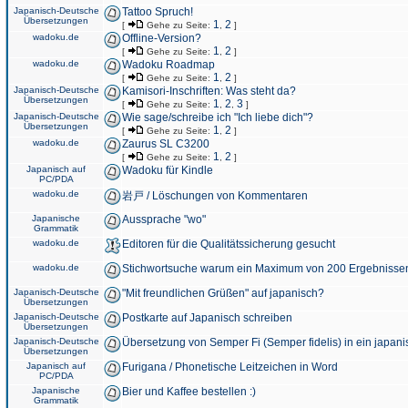
Japanisch-Deutsche
Tattoo Spruch!
Übersetzungen
1
2
[
Gehe zu Seite:
,
]
wadoku.de
Offline-Version?
1
2
[
Gehe zu Seite:
,
]
wadoku.de
Wadoku Roadmap
1
2
[
Gehe zu Seite:
,
]
Japanisch-Deutsche
Kamisori-Inschriften: Was steht da?
Übersetzungen
1
2
3
[
Gehe zu Seite:
,
,
]
Japanisch-Deutsche
Wie sage/schreibe ich "Ich liebe dich"?
Übersetzungen
1
2
[
Gehe zu Seite:
,
]
wadoku.de
Zaurus SL C3200
1
2
[
Gehe zu Seite:
,
]
Japanisch auf
Wadoku für Kindle
PC/PDA
wadoku.de
岩戸 / Löschungen von Kommentaren
Japanische
Aussprache "wo"
Grammatik
wadoku.de
Editoren für die Qualitätssicherung gesucht
wadoku.de
Stichwortsuche warum ein Maximum von 200 Ergebnisse
Japanisch-Deutsche
"Mit freundlichen Grüßen" auf japanisch?
Übersetzungen
Japanisch-Deutsche
Postkarte auf Japanisch schreiben
Übersetzungen
Japanisch-Deutsche
Übersetzung von Semper Fi (Semper fidelis) in ein japani
Übersetzungen
Japanisch auf
Furigana / Phonetische Leitzeichen in Word
PC/PDA
Japanische
Bier und Kaffee bestellen :)
Grammatik