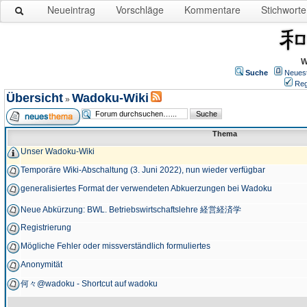
Neueintrag
Vorschläge
Kommentare
Stichworte
W
Suche
Neues
Reg
Übersicht
Wadoku-Wiki
»
Thema
Unser Wadoku-Wiki
Temporäre Wiki-Abschaltung (3. Juni 2022), nun wieder verfügbar
generalisiertes Format der verwendeten Abkuerzungen bei Wadoku
Neue Abkürzung: BWL. Betriebswirtschaftslehre 経営経済学
Registrierung
Mögliche Fehler oder missverständlich formuliertes
Anonymität
何々@wadoku - Shortcut auf wadoku