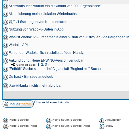
Stichwortsuche warum ein Maximum von 200 Ergebnissen?
Aktualisierung meines lokalen Wörterbuchs
岩戸 / Löschungen von Kommentaren
Nutzung von Wadoku-Daten in App
Was ist Wadoku? – Fragemente einer Vision von lustvollen Spaziergängen i
Wadoku API
Fehler der Wadoku-Schnittstelle auf dem Handy.
Ankündigung: Neue EPWING-Version verfügbar
1
2
3
[
Gehe zu Seite:
,
,
]
"Enthält"-Suche standardmäßig anstatt "Beginnt mit"-Suche
Du hast x Einträge angelegt.
大辞泉-Links nichts mehr abrufbar
Übersicht
»
wadoku.de
Neue Beiträge
Keine neuen Beiträge
Ankündigen
Neue Beiträge [heiss]
Keine neuen Beiträge [heiss]
Sticky