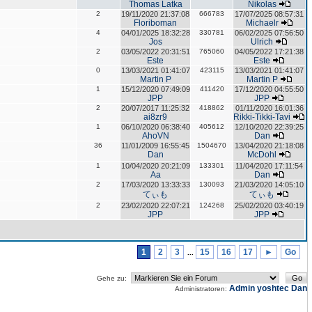
Thomas Latka
Nikolas
2
19/11/2020 21:37:08
666783
17/07/2025 08:57:31
Floriboman
Michaelr
4
04/01/2025 18:32:28
330781
06/02/2025 07:56:50
Jos
Ulrich
2
03/05/2022 20:31:51
765060
04/05/2022 17:21:38
Este
Este
0
13/03/2021 01:41:07
423115
13/03/2021 01:41:07
Martin P
Martin P
1
15/12/2020 07:49:09
411420
17/12/2020 04:55:50
JPP
JPP
2
20/07/2017 11:25:32
418862
01/11/2020 16:01:36
ai8zr9
Rikki-Tikki-Tavi
1
06/10/2020 06:38:40
405612
12/10/2020 22:39:25
AhoVN
Dan
36
11/01/2009 16:55:45
1504670
13/04/2020 21:18:08
Dan
McDohl
1
10/04/2020 20:21:09
133301
11/04/2020 17:11:54
Aa
Dan
2
17/03/2020 13:33:33
130093
21/03/2020 14:05:10
てぃも
てぃも
2
23/02/2020 22:07:21
124268
25/02/2020 03:40:19
JPP
JPP
1
2
3
15
16
17
►
Go
...
Gehe zu:
Admin
yoshtec
Dan
Administratoren: