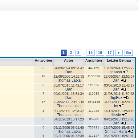
1
2
3
15
16
17
►
Go
...
Antworten
Autor
Ansichten
Letzter Beitrag
8
04/09/2024 09:51:42
342159
13/09/2024 17:55:22
Dan
shaash
18
12/08/2006 14:22:35
1135036
17/08/2014 12:52:57
Thomas Latka
Dan
0
03/07/2013 11:42:17
128336
03/07/2013 11:42:17
Dan
Dan
7
09/01/2011 16:51:34
110085
31/08/2011 11:50:42
Dan
DigiFox
17
22/05/2006 23:13:18
1511416
31/05/2008 16:28:55
Thomas Latka
hv
4
09/12/2006 12:34:42
112238
14/12/2006 23:50:16
Thomas Latka
Hissie
0
04/11/2013 13:17:23
95299
04/11/2013 13:17:23
Dan
Dan
6
09/11/2006 03:01:40
730831
26/07/2009 15:45:27
Thomas Latka
ShinichiHara
5
02/11/2006 01:33:39
112127
05/07/2009 15:51:40