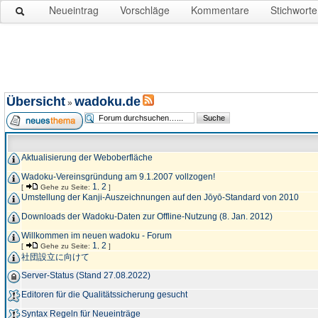
Neueintrag
Vorschläge
Kommentare
Stichworte
Übersicht
wadoku.de
»
Aktualisierung der Weboberfläche
Wadoku-Vereinsgründung am 9.1.2007 vollzogen!
1
2
[
Gehe zu Seite:
,
]
Umstellung der Kanji-Auszeichnungen auf den Jōyō-Standard von 2010
Downloads der Wadoku-Daten zur Offline-Nutzung (8. Jan. 2012)
Willkommen im neuen wadoku - Forum
1
2
[
Gehe zu Seite:
,
]
社団設立に向けて
Server-Status (Stand 27.08.2022)
Editoren für die Qualitätssicherung gesucht
Syntax Regeln für Neueinträge