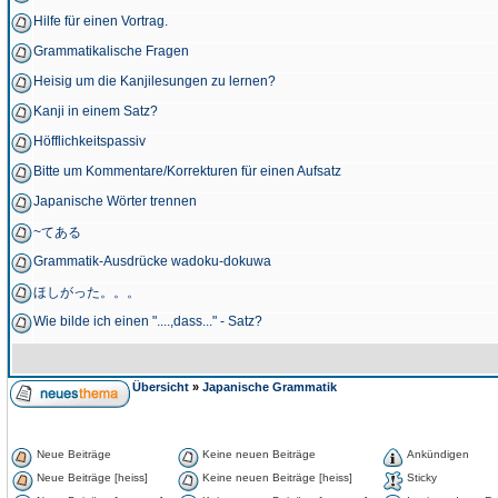
Hilfe für einen Vortrag.
Grammatikalische Fragen
Heisig um die Kanjilesungen zu lernen?
Kanji in einem Satz?
Höfflichkeitspassiv
Bitte um Kommentare/Korrekturen für einen Aufsatz
Japanische Wörter trennen
~てある
Grammatik-Ausdrücke wadoku-dokuwa
ほしがった。。。
Wie bilde ich einen "....,dass..." - Satz?
Übersicht
»
Japanische Grammatik
Neue Beiträge
Keine neuen Beiträge
Ankündigen
Neue Beiträge [heiss]
Keine neuen Beiträge [heiss]
Sticky