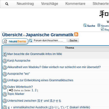
Neueintrag
Vorschläge
Kommentare
Stichworte
W
Suche
Neues
Reg
Übersicht
Japanische Grammatik
»
Thema
Man beachte die Grammatik-Infos im Wiki
Kanji Aussprache
Akkuratheit von Wadoku? Oder einfach nur schlecht von mir übersetzt?
Aussprache "wo"
Umfrage zur Entwicklung eines Grammatikbuches
Gutes Wörterbuch?
1
2
[
Gehe zu Seite:
,
]
Topic Marker
Unterschied zwischen 流す und 流させる
ｇｒammatikalischer Ausdruck ばかりしていて (bakari shiteite)