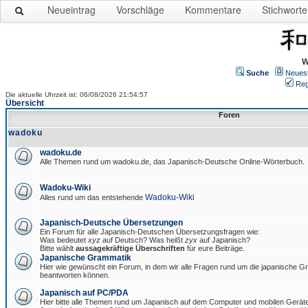
Neueintrag
Vorschläge
Kommentare
Stichworte
W
Suche
Neues
Reg
Die aktuelle Uhrzeit ist: 06/08/2026 21:54:57
Übersicht
Foren
wadoku
wadoku.de
Alle Themen rund um wadoku.de, das Japanisch-Deutsche Online-Wörterbuch.
Wadoku-Wiki
Wadoku-Wiki
Alles rund um das entstehende
Japanisch-Deutsche Übersetzungen
Ein Forum für alle Japanisch-Deutschen Übersetzungsfragen wie:
Was bedeutet
xyz
auf Deutsch? Was heißt
zyx
auf Japanisch?
Bitte wählt
aussagekräftige Überschriften
für eure Beiträge.
Japanische Grammatik
Hier wie gewünscht ein Forum, in dem wir alle Fragen rund um die japanische 
beantworten können.
Japanisch auf PC/PDA
Hier bitte alle Themen rund um Japanisch auf dem Computer und mobilen Gerät