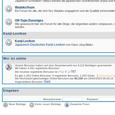
Japanisch schreiben? Wieso werden die japanischen Schriftzeichen (Kana und Ka
WadokuTeam
Ein Forum für alle, die sich fürs Wadoku engagieren und die Qualität sicherstellen
Off-Topic/Sonstiges
Wie gewünscht hier ein Forum für alle Dinge, die nirgendwo anders reinpassen, si
werden.
Kanji-Lexikon
Kanji-Lexikon
Japanisch-Deutsches Kanji-Lexikon
von Hans-Jörg Bibiko
Wer ist online
Unsere Benutzer haben auf eine Gesamtanzahl von 9,114 Beiträgen geantwortet
Wir haben 4,561 registrierte Benutzer
パントン787
Der neueste registrierte Benutzer ist
Es gibt 1,262 Online-Benutzer: 0 registrierte Benutzer, 1,262 Gäste [
Administrator
]
Die Höchstzahl gleichzeitiger Online-Benutzer war
90,230
am 16/02/2024 09:28:16
Gast
Angemeldete Benutzer:
Eingeben
Benutzername:
Passwort:
Neue Beiträge
Keine neuen Beiträge
Gesperrte Foren