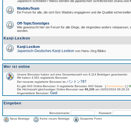
Japanisch schreiben? Wieso werden die japanischen Schriftzeichen (Kana und Ka
WadokuTeam
Ein Forum für alle, die sich fürs Wadoku engagieren und die Qualität sicherstellen
Off-Topic/Sonstiges
Wie gewünscht hier ein Forum für alle Dinge, die nirgendwo anders reinpassen, si
werden.
Kanji-Lexikon
Kanji-Lexikon
Japanisch-Deutsches Kanji-Lexikon
von Hans-Jörg Bibiko
Wer ist online
Unsere Benutzer haben auf eine Gesamtanzahl von 9,114 Beiträgen geantwortet
Wir haben 4,561 registrierte Benutzer
パントン787
Der neueste registrierte Benutzer ist
Es gibt 843 Online-Benutzer: 0 registrierte Benutzer, 843 Gäste [
Administrator
] [
M
Die Höchstzahl gleichzeitiger Online-Benutzer war
90,230
am 16/02/2024 09:28:16
Gast
Angemeldete Benutzer:
Eingeben
Benutzername:
Passwort:
Neue Beiträge
Keine neuen Beiträge
Gesperrte Foren