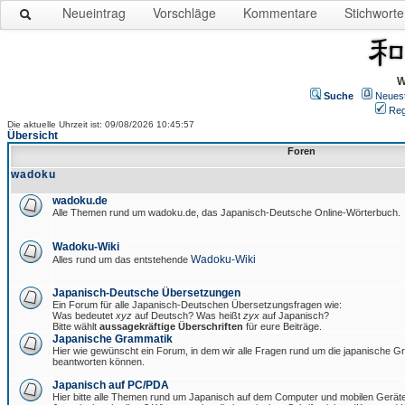
Neueintrag
Vorschläge
Kommentare
Stichworte
W
Suche
Neues
Reg
Die aktuelle Uhrzeit ist: 09/08/2026 10:45:57
Übersicht
Foren
wadoku
wadoku.de
Alle Themen rund um wadoku.de, das Japanisch-Deutsche Online-Wörterbuch.
Wadoku-Wiki
Wadoku-Wiki
Alles rund um das entstehende
Japanisch-Deutsche Übersetzungen
Ein Forum für alle Japanisch-Deutschen Übersetzungsfragen wie:
Was bedeutet
xyz
auf Deutsch? Was heißt
zyx
auf Japanisch?
Bitte wählt
aussagekräftige Überschriften
für eure Beiträge.
Japanische Grammatik
Hier wie gewünscht ein Forum, in dem wir alle Fragen rund um die japanische 
beantworten können.
Japanisch auf PC/PDA
Hier bitte alle Themen rund um Japanisch auf dem Computer und mobilen Gerät