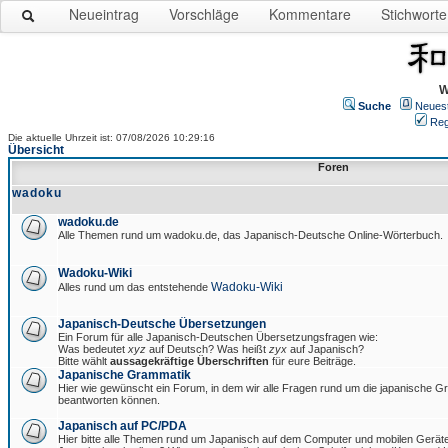
Neueintrag
Vorschläge
Kommentare
Stichworte
W
Suche
Neues
Reg
Die aktuelle Uhrzeit ist: 07/08/2026 10:29:16
Übersicht
Foren
wadoku
wadoku.de
Alle Themen rund um wadoku.de, das Japanisch-Deutsche Online-Wörterbuch.
Wadoku-Wiki
Wadoku-Wiki
Alles rund um das entstehende
Japanisch-Deutsche Übersetzungen
Ein Forum für alle Japanisch-Deutschen Übersetzungsfragen wie:
Was bedeutet
xyz
auf Deutsch? Was heißt
zyx
auf Japanisch?
Bitte wählt
aussagekräftige Überschriften
für eure Beiträge.
Japanische Grammatik
Hier wie gewünscht ein Forum, in dem wir alle Fragen rund um die japanische 
beantworten können.
Japanisch auf PC/PDA
Hier bitte alle Themen rund um Japanisch auf dem Computer und mobilen Gerät