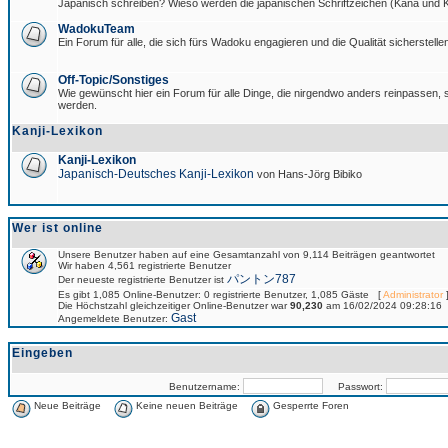
Japanisch schreiben? Wieso werden die japanischen Schriftzeichen (Kana und Ka
WadokuTeam
Ein Forum für alle, die sich fürs Wadoku engagieren und die Qualität sicherstellen
Off-Topic/Sonstiges
Wie gewünscht hier ein Forum für alle Dinge, die nirgendwo anders reinpassen, si
werden.
Kanji-Lexikon
Kanji-Lexikon
Japanisch-Deutsches Kanji-Lexikon
von Hans-Jörg Bibiko
Wer ist online
Unsere Benutzer haben auf eine Gesamtanzahl von 9,114 Beiträgen geantwortet
Wir haben 4,561 registrierte Benutzer
パントン787
Der neueste registrierte Benutzer ist
Es gibt 1,085 Online-Benutzer: 0 registrierte Benutzer, 1,085 Gäste [
Administrator
]
Die Höchstzahl gleichzeitiger Online-Benutzer war
90,230
am 16/02/2024 09:28:16
Gast
Angemeldete Benutzer:
Eingeben
Benutzername:
Passwort:
Neue Beiträge
Keine neuen Beiträge
Gesperrte Foren