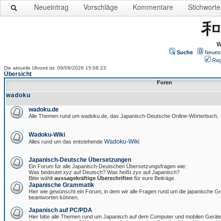
Neueintrag
Vorschläge
Kommentare
Stichworte
W
Suche
Neues
Reg
Die aktuelle Uhrzeit ist: 09/08/2026 15:08:23
Übersicht
Foren
wadoku
wadoku.de
Alle Themen rund um wadoku.de, das Japanisch-Deutsche Online-Wörterbuch.
Wadoku-Wiki
Wadoku-Wiki
Alles rund um das entstehende
Japanisch-Deutsche Übersetzungen
Ein Forum für alle Japanisch-Deutschen Übersetzungsfragen wie:
Was bedeutet
xyz
auf Deutsch? Was heißt
zyx
auf Japanisch?
Bitte wählt
aussagekräftige Überschriften
für eure Beiträge.
Japanische Grammatik
Hier wie gewünscht ein Forum, in dem wir alle Fragen rund um die japanische 
beantworten können.
Japanisch auf PC/PDA
Hier bitte alle Themen rund um Japanisch auf dem Computer und mobilen Gerät