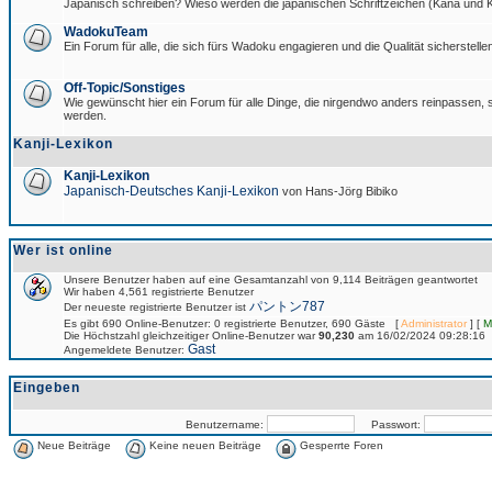
Japanisch schreiben? Wieso werden die japanischen Schriftzeichen (Kana und Ka
WadokuTeam
Ein Forum für alle, die sich fürs Wadoku engagieren und die Qualität sicherstellen
Off-Topic/Sonstiges
Wie gewünscht hier ein Forum für alle Dinge, die nirgendwo anders reinpassen, si
werden.
Kanji-Lexikon
Kanji-Lexikon
Japanisch-Deutsches Kanji-Lexikon
von Hans-Jörg Bibiko
Wer ist online
Unsere Benutzer haben auf eine Gesamtanzahl von 9,114 Beiträgen geantwortet
Wir haben 4,561 registrierte Benutzer
パントン787
Der neueste registrierte Benutzer ist
Es gibt 690 Online-Benutzer: 0 registrierte Benutzer, 690 Gäste [
Administrator
] [
M
Die Höchstzahl gleichzeitiger Online-Benutzer war
90,230
am 16/02/2024 09:28:16
Gast
Angemeldete Benutzer:
Eingeben
Benutzername:
Passwort:
Neue Beiträge
Keine neuen Beiträge
Gesperrte Foren