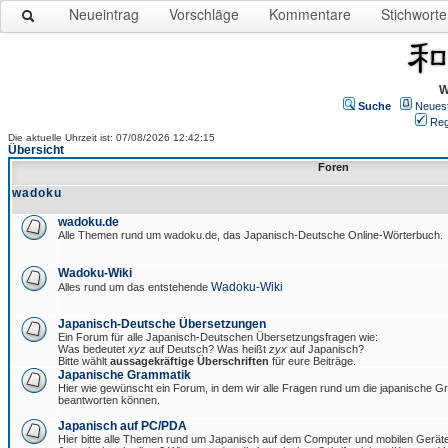
Neueintrag
Vorschläge
Kommentare
Stichworte
W
Suche
Neues
Reg
Die aktuelle Uhrzeit ist: 07/08/2026 12:42:15
Übersicht
Foren
wadoku
wadoku.de
Alle Themen rund um wadoku.de, das Japanisch-Deutsche Online-Wörterbuch.
Wadoku-Wiki
Wadoku-Wiki
Alles rund um das entstehende
Japanisch-Deutsche Übersetzungen
Ein Forum für alle Japanisch-Deutschen Übersetzungsfragen wie:
Was bedeutet
xyz
auf Deutsch? Was heißt
zyx
auf Japanisch?
Bitte wählt
aussagekräftige Überschriften
für eure Beiträge.
Japanische Grammatik
Hier wie gewünscht ein Forum, in dem wir alle Fragen rund um die japanische 
beantworten können.
Japanisch auf PC/PDA
Hier bitte alle Themen rund um Japanisch auf dem Computer und mobilen Gerät