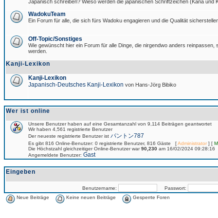
Japanisch schreiben? Wieso werden die japanischen Schriftzeichen (Kana und Ka
WadokuTeam
Ein Forum für alle, die sich fürs Wadoku engagieren und die Qualität sicherstellen
Off-Topic/Sonstiges
Wie gewünscht hier ein Forum für alle Dinge, die nirgendwo anders reinpassen, si
werden.
Kanji-Lexikon
Kanji-Lexikon
Japanisch-Deutsches Kanji-Lexikon
von Hans-Jörg Bibiko
Wer ist online
Unsere Benutzer haben auf eine Gesamtanzahl von 9,114 Beiträgen geantwortet
Wir haben 4,561 registrierte Benutzer
パントン787
Der neueste registrierte Benutzer ist
Es gibt 816 Online-Benutzer: 0 registrierte Benutzer, 816 Gäste [
Administrator
] [
M
Die Höchstzahl gleichzeitiger Online-Benutzer war
90,230
am 16/02/2024 09:28:16
Gast
Angemeldete Benutzer:
Eingeben
Benutzername:
Passwort:
Neue Beiträge
Keine neuen Beiträge
Gesperrte Foren