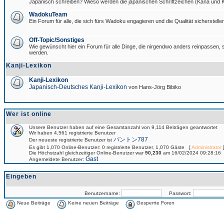
Japanisch schreiben? Wieso werden die japanischen Schriftzeichen (Kana und Ka
WadokuTeam
Ein Forum für alle, die sich fürs Wadoku engagieren und die Qualität sicherstellen
Off-Topic/Sonstiges
Wie gewünscht hier ein Forum für alle Dinge, die nirgendwo anders reinpassen, si
werden.
Kanji-Lexikon
Kanji-Lexikon
Japanisch-Deutsches Kanji-Lexikon
von Hans-Jörg Bibiko
Wer ist online
Unsere Benutzer haben auf eine Gesamtanzahl von 9,114 Beiträgen geantwortet
Wir haben 4,561 registrierte Benutzer
パントン787
Der neueste registrierte Benutzer ist
Es gibt 1,070 Online-Benutzer: 0 registrierte Benutzer, 1,070 Gäste [
Administrator
]
Die Höchstzahl gleichzeitiger Online-Benutzer war
90,230
am 16/02/2024 09:28:16
Gast
Angemeldete Benutzer:
Eingeben
Benutzername:
Passwort:
Neue Beiträge
Keine neuen Beiträge
Gesperrte Foren