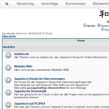
Neueintrag
Vorschläge
Kommentare
Stichworte
W
Suche
Neues
Reg
Die aktuelle Uhrzeit ist: 08/08/2026 07:53:10
Übersicht
Foren
wadoku
wadoku.de
Alle Themen rund um wadoku.de, das Japanisch-Deutsche Online-Wörterbuch.
Wadoku-Wiki
Wadoku-Wiki
Alles rund um das entstehende
Japanisch-Deutsche Übersetzungen
Ein Forum für alle Japanisch-Deutschen Übersetzungsfragen wie:
Was bedeutet
xyz
auf Deutsch? Was heißt
zyx
auf Japanisch?
Bitte wählt
aussagekräftige Überschriften
für eure Beiträge.
Japanische Grammatik
Hier wie gewünscht ein Forum, in dem wir alle Fragen rund um die japanische 
beantworten können.
Japanisch auf PC/PDA
Hier bitte alle Themen rund um Japanisch auf dem Computer und mobilen Gerät