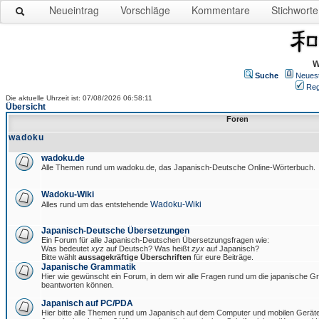
Neueintrag
Vorschläge
Kommentare
Stichworte
W
Suche
Neues
Reg
Die aktuelle Uhrzeit ist: 07/08/2026 06:58:11
Übersicht
Foren
wadoku
wadoku.de
Alle Themen rund um wadoku.de, das Japanisch-Deutsche Online-Wörterbuch.
Wadoku-Wiki
Wadoku-Wiki
Alles rund um das entstehende
Japanisch-Deutsche Übersetzungen
Ein Forum für alle Japanisch-Deutschen Übersetzungsfragen wie:
Was bedeutet
xyz
auf Deutsch? Was heißt
zyx
auf Japanisch?
Bitte wählt
aussagekräftige Überschriften
für eure Beiträge.
Japanische Grammatik
Hier wie gewünscht ein Forum, in dem wir alle Fragen rund um die japanische 
beantworten können.
Japanisch auf PC/PDA
Hier bitte alle Themen rund um Japanisch auf dem Computer und mobilen Gerät