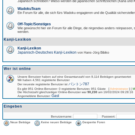
Japanisch schreiben? Wieso werden die japanischen Schriftzeichen (Kana und Ka
WadokuTeam
Ein Forum für alle, die sich fürs Wadoku engagieren und die Qualität sicherstellen
Off-Topic/Sonstiges
Wie gewünscht hier ein Forum für alle Dinge, die nirgendwo anders reinpassen, si
werden.
Kanji-Lexikon
Kanji-Lexikon
Japanisch-Deutsches Kanji-Lexikon
von Hans-Jörg Bibiko
Wer ist online
Unsere Benutzer haben auf eine Gesamtanzahl von 9,114 Beiträgen geantwortet
Wir haben 4,561 registrierte Benutzer
パントン787
Der neueste registrierte Benutzer ist
Es gibt 951 Online-Benutzer: 0 registrierte Benutzer, 951 Gäste [
Administrator
] [
M
Die Höchstzahl gleichzeitiger Online-Benutzer war
90,230
am 16/02/2024 09:28:16
Gast
Angemeldete Benutzer:
Eingeben
Benutzername:
Passwort:
Neue Beiträge
Keine neuen Beiträge
Gesperrte Foren