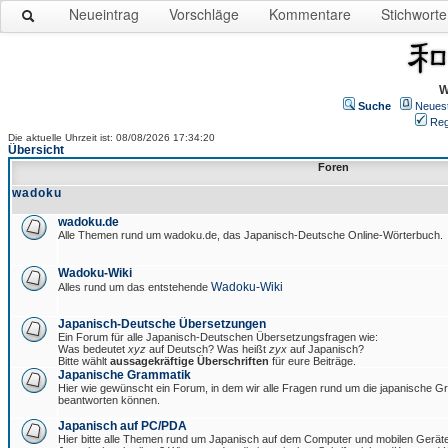
Neueintrag
Vorschläge
Kommentare
Stichworte
W
Suche
Neues
Reg
Die aktuelle Uhrzeit ist: 08/08/2026 17:34:20
Übersicht
Foren
wadoku
wadoku.de
Alle Themen rund um wadoku.de, das Japanisch-Deutsche Online-Wörterbuch.
Wadoku-Wiki
Wadoku-Wiki
Alles rund um das entstehende
Japanisch-Deutsche Übersetzungen
Ein Forum für alle Japanisch-Deutschen Übersetzungsfragen wie:
Was bedeutet
xyz
auf Deutsch? Was heißt
zyx
auf Japanisch?
Bitte wählt
aussagekräftige Überschriften
für eure Beiträge.
Japanische Grammatik
Hier wie gewünscht ein Forum, in dem wir alle Fragen rund um die japanische 
beantworten können.
Japanisch auf PC/PDA
Hier bitte alle Themen rund um Japanisch auf dem Computer und mobilen Gerät