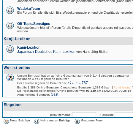
Japanisch schreiben? Wieso werden die japanischen Schriftzeichen (Kana und Ka
WadokuTeam
Ein Forum für alle, die sich fürs Wadoku engagieren und die Qualität sicherstellen
Off-Topic/Sonstiges
Wie gewünscht hier ein Forum für alle Dinge, die nirgendwo anders reinpassen, si
werden.
Kanji-Lexikon
Kanji-Lexikon
Japanisch-Deutsches Kanji-Lexikon
von Hans-Jörg Bibiko
Wer ist online
Unsere Benutzer haben auf eine Gesamtanzahl von 9,114 Beiträgen geantwortet
Wir haben 4,561 registrierte Benutzer
パントン787
Der neueste registrierte Benutzer ist
Es gibt 1,388 Online-Benutzer: 0 registrierte Benutzer, 1,388 Gäste [
Administrator
]
Die Höchstzahl gleichzeitiger Online-Benutzer war
90,230
am 16/02/2024 09:28:16
Gast
Angemeldete Benutzer:
Eingeben
Benutzername:
Passwort:
Neue Beiträge
Keine neuen Beiträge
Gesperrte Foren