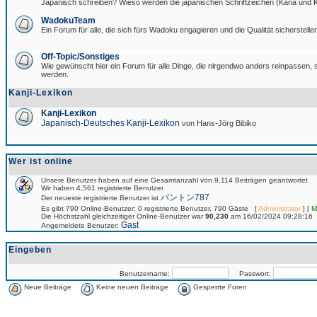
Japanisch schreiben? Wieso werden die japanischen Schriftzeichen (Kana und Ka
WadokuTeam
Ein Forum für alle, die sich fürs Wadoku engagieren und die Qualität sicherstellen
Off-Topic/Sonstiges
Wie gewünscht hier ein Forum für alle Dinge, die nirgendwo anders reinpassen, si
werden.
Kanji-Lexikon
Kanji-Lexikon
Japanisch-Deutsches Kanji-Lexikon
von Hans-Jörg Bibiko
Wer ist online
Unsere Benutzer haben auf eine Gesamtanzahl von 9,114 Beiträgen geantwortet
Wir haben 4,561 registrierte Benutzer
パントン787
Der neueste registrierte Benutzer ist
Es gibt 790 Online-Benutzer: 0 registrierte Benutzer, 790 Gäste [
Administrator
] [
M
Die Höchstzahl gleichzeitiger Online-Benutzer war
90,230
am 16/02/2024 09:28:16
Gast
Angemeldete Benutzer:
Eingeben
Benutzername:
Passwort:
Neue Beiträge
Keine neuen Beiträge
Gesperrte Foren