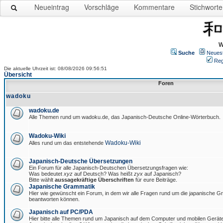
Neueintrag
Vorschläge
Kommentare
Stichworte
W
Suche
Neues
Reg
Die aktuelle Uhrzeit ist: 08/08/2026 09:56:51
Übersicht
Foren
wadoku
wadoku.de
Alle Themen rund um wadoku.de, das Japanisch-Deutsche Online-Wörterbuch.
Wadoku-Wiki
Wadoku-Wiki
Alles rund um das entstehende
Japanisch-Deutsche Übersetzungen
Ein Forum für alle Japanisch-Deutschen Übersetzungsfragen wie:
Was bedeutet
xyz
auf Deutsch? Was heißt
zyx
auf Japanisch?
Bitte wählt
aussagekräftige Überschriften
für eure Beiträge.
Japanische Grammatik
Hier wie gewünscht ein Forum, in dem wir alle Fragen rund um die japanische 
beantworten können.
Japanisch auf PC/PDA
Hier bitte alle Themen rund um Japanisch auf dem Computer und mobilen Gerät