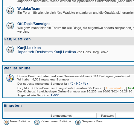
Japanisch schreiben? Wieso werden die japanischen Schriftzeichen (Kana und Ka
WadokuTeam
Ein Forum für alle, die sich fürs Wadoku engagieren und die Qualität sicherstellen
Off-Topic/Sonstiges
Wie gewünscht hier ein Forum für alle Dinge, die nirgendwo anders reinpassen, si
werden.
Kanji-Lexikon
Kanji-Lexikon
Japanisch-Deutsches Kanji-Lexikon
von Hans-Jörg Bibiko
Wer ist online
Unsere Benutzer haben auf eine Gesamtanzahl von 9,114 Beiträgen geantwortet
Wir haben 4,561 registrierte Benutzer
パントン787
Der neueste registrierte Benutzer ist
Es gibt 95 Online-Benutzer: 0 registrierte Benutzer, 95 Gäste [
Administrator
] [
Mod
Die Höchstzahl gleichzeitiger Online-Benutzer war
90,230
am 16/02/2024 09:28:16
Gast
Angemeldete Benutzer:
Eingeben
Benutzername:
Passwort:
Neue Beiträge
Keine neuen Beiträge
Gesperrte Foren