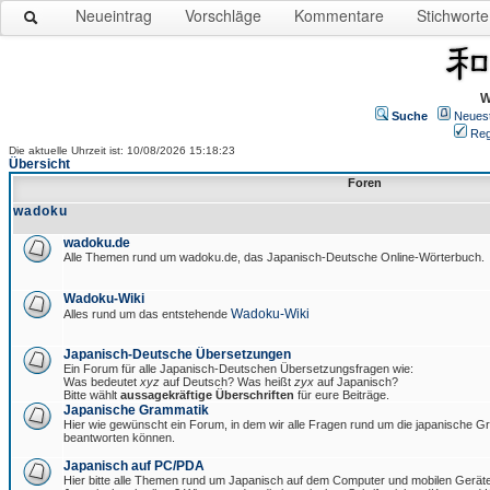
Neueintrag
Vorschläge
Kommentare
Stichworte
W
Suche
Neues
Reg
Die aktuelle Uhrzeit ist: 10/08/2026 15:18:23
Übersicht
Foren
wadoku
wadoku.de
Alle Themen rund um wadoku.de, das Japanisch-Deutsche Online-Wörterbuch.
Wadoku-Wiki
Wadoku-Wiki
Alles rund um das entstehende
Japanisch-Deutsche Übersetzungen
Ein Forum für alle Japanisch-Deutschen Übersetzungsfragen wie:
Was bedeutet
xyz
auf Deutsch? Was heißt
zyx
auf Japanisch?
Bitte wählt
aussagekräftige Überschriften
für eure Beiträge.
Japanische Grammatik
Hier wie gewünscht ein Forum, in dem wir alle Fragen rund um die japanische 
beantworten können.
Japanisch auf PC/PDA
Hier bitte alle Themen rund um Japanisch auf dem Computer und mobilen Gerät