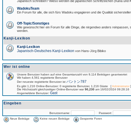
Japanisch schreiben? Wieso werden die japanischen Schriftzeichen (Kana und Ka
WadokuTeam
Ein Forum für alle, die sich fürs Wadoku engagieren und die Qualität sicherstellen
Off-Topic/Sonstiges
Wie gewünscht hier ein Forum für alle Dinge, die nirgendwo anders reinpassen, si
werden.
Kanji-Lexikon
Kanji-Lexikon
Japanisch-Deutsches Kanji-Lexikon
von Hans-Jörg Bibiko
Wer ist online
Unsere Benutzer haben auf eine Gesamtanzahl von 9,114 Beiträgen geantwortet
Wir haben 4,561 registrierte Benutzer
パントン787
Der neueste registrierte Benutzer ist
Es gibt 1,216 Online-Benutzer: 0 registrierte Benutzer, 1,216 Gäste [
Administrator
]
Die Höchstzahl gleichzeitiger Online-Benutzer war
90,230
am 16/02/2024 09:28:16
Gast
Angemeldete Benutzer:
Eingeben
Benutzername:
Passwort:
Neue Beiträge
Keine neuen Beiträge
Gesperrte Foren