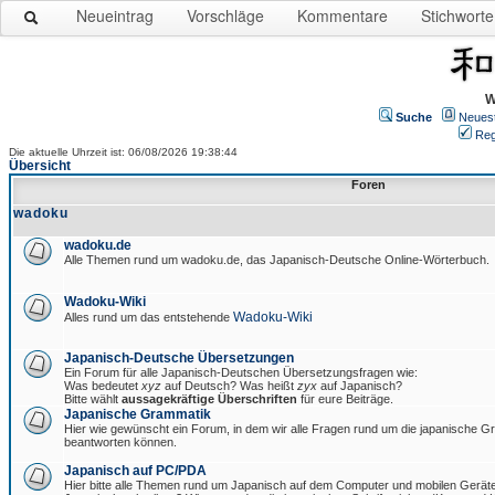
Neueintrag
Vorschläge
Kommentare
Stichworte
W
Suche
Neues
Reg
Die aktuelle Uhrzeit ist: 06/08/2026 19:38:44
Übersicht
Foren
wadoku
wadoku.de
Alle Themen rund um wadoku.de, das Japanisch-Deutsche Online-Wörterbuch.
Wadoku-Wiki
Wadoku-Wiki
Alles rund um das entstehende
Japanisch-Deutsche Übersetzungen
Ein Forum für alle Japanisch-Deutschen Übersetzungsfragen wie:
Was bedeutet
xyz
auf Deutsch? Was heißt
zyx
auf Japanisch?
Bitte wählt
aussagekräftige Überschriften
für eure Beiträge.
Japanische Grammatik
Hier wie gewünscht ein Forum, in dem wir alle Fragen rund um die japanische 
beantworten können.
Japanisch auf PC/PDA
Hier bitte alle Themen rund um Japanisch auf dem Computer und mobilen Gerät