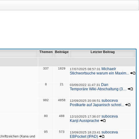
Themen
Beiträge
Letzter Beitrag
337
1829
Michaelr
17/07/2025 08:57:31
Stichwortsuche warum ein Maxim...
8
21
Dan
03/06/2022 11:47:31
Temporäre Wiki-Abschaltung (3....
982
4858
suboceva
12/09/2025 20:06:51
Postkarte auf Japanisch schrei...
80
488
suboceva
12/10/2025 17:36:07
Kanji Aussprache
95
573
suboceva
13/09/2025 18:23:41
hriftzeichen (Kana und
EBPocket (IPAD)