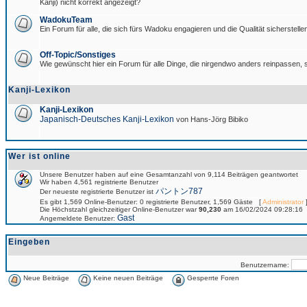
Kanji) nicht korrekt angezeigt?
WadokuTeam
Ein Forum für alle, die sich fürs Wadoku engagieren und die Qualität sicherstellen
Off-Topic/Sonstiges
Wie gewünscht hier ein Forum für alle Dinge, die nirgendwo anders reinpassen, s
Kanji-Lexikon
Kanji-Lexikon
Japanisch-Deutsches Kanji-Lexikon
von Hans-Jörg Bibiko
Wer ist online
Unsere Benutzer haben auf eine Gesamtanzahl von 9,114 Beiträgen geantwortet
Wir haben 4,561 registrierte Benutzer
パントン787
Der neueste registrierte Benutzer ist
Es gibt 1,569 Online-Benutzer: 0 registrierte Benutzer, 1,569 Gäste [
Administrator
]
Die Höchstzahl gleichzeitiger Online-Benutzer war
90,230
am 16/02/2024 09:28:16
Gast
Angemeldete Benutzer:
Eingeben
Benutzername:
Neue Beiträge
Keine neuen Beiträge
Gesperrte Foren