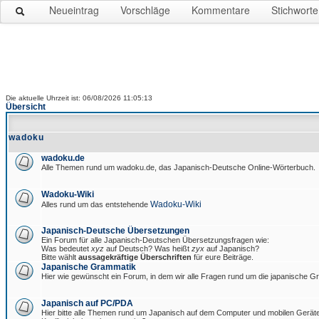
Neueintrag
Vorschläge
Kommentare
Stichworte
Die aktuelle Uhrzeit ist: 06/08/2026 11:05:13
Übersicht
wadoku
wadoku.de
Alle Themen rund um wadoku.de, das Japanisch-Deutsche Online-Wörterbuch.
Wadoku-Wiki
Wadoku-Wiki
Alles rund um das entstehende
Japanisch-Deutsche Übersetzungen
Ein Forum für alle Japanisch-Deutschen Übersetzungsfragen wie:
Was bedeutet
xyz
auf Deutsch? Was heißt
zyx
auf Japanisch?
Bitte wählt
aussagekräftige Überschriften
für eure Beiträge.
Japanische Grammatik
Hier wie gewünscht ein Forum, in dem wir alle Fragen rund um die japanische 
Japanisch auf PC/PDA
Hier bitte alle Themen rund um Japanisch auf dem Computer und mobilen Gerät