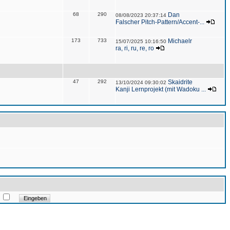
68
290
Dan
08/08/2023 20:37:14
Falscher Pitch-Pattern/Accent-...
173
733
Michaelr
15/07/2025 10:16:50
ra, ri, ru, re, ro
47
292
Skaidrite
13/10/2024 09:30:02
Kanji Lernprojekt (mit Wadoku ...