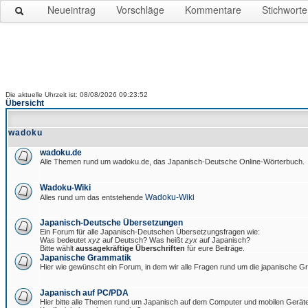
Neueintrag
Vorschläge
Kommentare
Stichworte
Die aktuelle Uhrzeit ist: 08/08/2026 09:23:52
Übersicht
wadoku
wadoku.de
Alle Themen rund um wadoku.de, das Japanisch-Deutsche Online-Wörterbuch.
Wadoku-Wiki
Wadoku-Wiki
Alles rund um das entstehende
Japanisch-Deutsche Übersetzungen
Ein Forum für alle Japanisch-Deutschen Übersetzungsfragen wie:
Was bedeutet
xyz
auf Deutsch? Was heißt
zyx
auf Japanisch?
Bitte wählt
aussagekräftige Überschriften
für eure Beiträge.
Japanische Grammatik
Hier wie gewünscht ein Forum, in dem wir alle Fragen rund um die japanische 
Japanisch auf PC/PDA
Hier bitte alle Themen rund um Japanisch auf dem Computer und mobilen Gerät