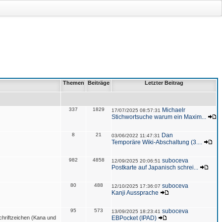
Themen
Beiträge
Letzter Beitrag
337
1829
Michaelr
17/07/2025 08:57:31
Stichwortsuche warum ein Maxim...
8
21
Dan
03/06/2022 11:47:31
Temporäre Wiki-Abschaltung (3....
982
4858
suboceva
12/09/2025 20:06:51
Postkarte auf Japanisch schrei...
80
488
suboceva
12/10/2025 17:36:07
Kanji Aussprache
95
573
suboceva
13/09/2025 18:23:41
hriftzeichen (Kana und
EBPocket (IPAD)