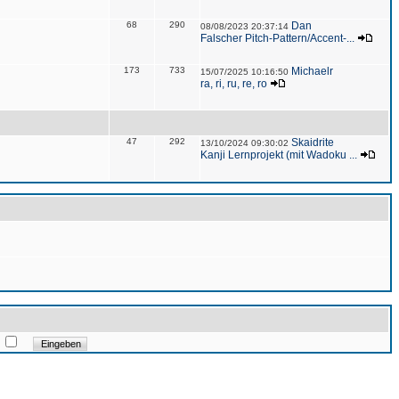
68
290
Dan
08/08/2023 20:37:14
Falscher Pitch-Pattern/Accent-...
173
733
Michaelr
15/07/2025 10:16:50
ra, ri, ru, re, ro
47
292
Skaidrite
13/10/2024 09:30:02
Kanji Lernprojekt (mit Wadoku ...