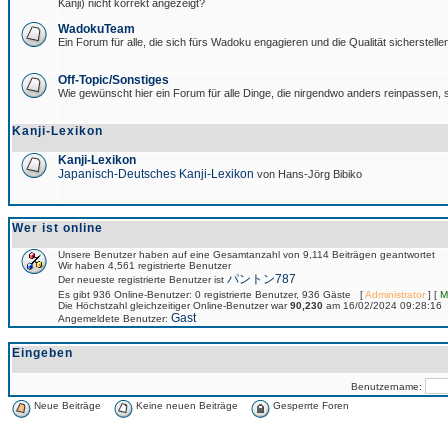
Kanji) nicht korrekt angezeigt?
WadokuTeam
Ein Forum für alle, die sich fürs Wadoku engagieren und die Qualität sicherstellen
Off-Topic/Sonstiges
Wie gewünscht hier ein Forum für alle Dinge, die nirgendwo anders reinpassen, s
Kanji-Lexikon
Kanji-Lexikon
Japanisch-Deutsches Kanji-Lexikon
von Hans-Jörg Bibiko
Wer ist online
Unsere Benutzer haben auf eine Gesamtanzahl von 9,114 Beiträgen geantwortet
Wir haben 4,561 registrierte Benutzer
パントン787
Der neueste registrierte Benutzer ist
Es gibt 936 Online-Benutzer: 0 registrierte Benutzer, 936 Gäste [
Administrator
] [
M
Die Höchstzahl gleichzeitiger Online-Benutzer war
90,230
am 16/02/2024 09:28:16
Gast
Angemeldete Benutzer:
Eingeben
Benutzername:
Neue Beiträge
Keine neuen Beiträge
Gesperrte Foren