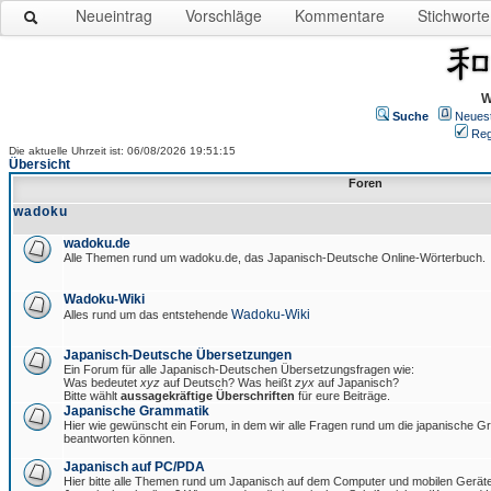
Neueintrag
Vorschläge
Kommentare
Stichworte
W
Suche
Neues
Reg
Die aktuelle Uhrzeit ist: 06/08/2026 19:51:15
Übersicht
Foren
wadoku
wadoku.de
Alle Themen rund um wadoku.de, das Japanisch-Deutsche Online-Wörterbuch.
Wadoku-Wiki
Wadoku-Wiki
Alles rund um das entstehende
Japanisch-Deutsche Übersetzungen
Ein Forum für alle Japanisch-Deutschen Übersetzungsfragen wie:
Was bedeutet
xyz
auf Deutsch? Was heißt
zyx
auf Japanisch?
Bitte wählt
aussagekräftige Überschriften
für eure Beiträge.
Japanische Grammatik
Hier wie gewünscht ein Forum, in dem wir alle Fragen rund um die japanische 
beantworten können.
Japanisch auf PC/PDA
Hier bitte alle Themen rund um Japanisch auf dem Computer und mobilen Gerät