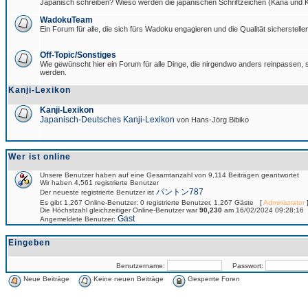
Japanisch schreiben? Wieso werden die japanischen Schriftzeichen (Kana und Ka
WadokuTeam
Ein Forum für alle, die sich fürs Wadoku engagieren und die Qualität sicherstellen
Off-Topic/Sonstiges
Wie gewünscht hier ein Forum für alle Dinge, die nirgendwo anders reinpassen, si
werden.
Kanji-Lexikon
Kanji-Lexikon
Japanisch-Deutsches Kanji-Lexikon
von Hans-Jörg Bibiko
Wer ist online
Unsere Benutzer haben auf eine Gesamtanzahl von 9,114 Beiträgen geantwortet
Wir haben 4,561 registrierte Benutzer
パントン787
Der neueste registrierte Benutzer ist
Es gibt 1,267 Online-Benutzer: 0 registrierte Benutzer, 1,267 Gäste [
Administrator
]
Die Höchstzahl gleichzeitiger Online-Benutzer war
90,230
am 16/02/2024 09:28:16
Gast
Angemeldete Benutzer:
Eingeben
Benutzername:
Passwort:
Neue Beiträge
Keine neuen Beiträge
Gesperrte Foren