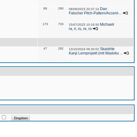
68
290
Dan
08/08/2023 20:37:14
Falscher Pitch-Pattern/Accent-...
173
733
Michaelr
15/07/2025 10:16:50
ra, ri, ru, re, ro
47
292
Skaidrite
13/10/2024 09:30:02
Kanji Lernprojekt (mit Wadoku ...