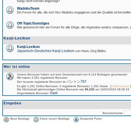
Kanji) nicht korrekt angezeigt?
WadokuTeam
Ein Forum für alle, die sich fürs Wadoku engagieren und die Qualität sicherstellen
Off-Topic/Sonstiges
Wie gewünscht hier ein Forum für alle Dinge, die nirgendwo anders reinpassen, s
Kanji-Lexikon
Kanji-Lexikon
Japanisch-Deutsches Kanji-Lexikon
von Hans-Jörg Bibiko
Wer ist online
Unsere Benutzer haben auf eine Gesamtanzahl von 9,114 Beiträgen geantwortet
Wir haben 4,561 registrierte Benutzer
パントン787
Der neueste registrierte Benutzer ist
Es gibt 1,281 Online-Benutzer: 0 registrierte Benutzer, 1,281 Gäste [
Administrator
]
Die Höchstzahl gleichzeitiger Online-Benutzer war
90,230
am 16/02/2024 09:28:16
Gast
Angemeldete Benutzer:
Eingeben
Benutzername:
Neue Beiträge
Keine neuen Beiträge
Gesperrte Foren