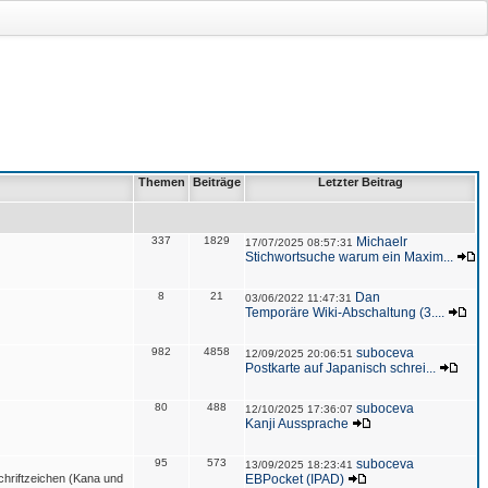
Themen
Beiträge
Letzter Beitrag
337
1829
Michaelr
17/07/2025 08:57:31
Stichwortsuche warum ein Maxim...
8
21
Dan
03/06/2022 11:47:31
Temporäre Wiki-Abschaltung (3....
982
4858
suboceva
12/09/2025 20:06:51
Postkarte auf Japanisch schrei...
80
488
suboceva
12/10/2025 17:36:07
Kanji Aussprache
95
573
suboceva
13/09/2025 18:23:41
hriftzeichen (Kana und
EBPocket (IPAD)