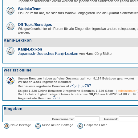
Japanisch schreiben? Wieso werden die japanischen Schriftzeichen (Kana und Ka
WadokuTeam
Ein Forum für alle, die sich fürs Wadoku engagieren und die Qualität sicherstellen
Off-Topic/Sonstiges
Wie gewünscht hier ein Forum für alle Dinge, die nirgendwo anders reinpassen, si
werden.
Kanji-Lexikon
Kanji-Lexikon
Japanisch-Deutsches Kanji-Lexikon
von Hans-Jörg Bibiko
Wer ist online
Unsere Benutzer haben auf eine Gesamtanzahl von 9,114 Beiträgen geantwortet
Wir haben 4,561 registrierte Benutzer
パントン787
Der neueste registrierte Benutzer ist
Es gibt 1,326 Online-Benutzer: 0 registrierte Benutzer, 1,326 Gäste [
Administrator
]
Die Höchstzahl gleichzeitiger Online-Benutzer war
90,230
am 16/02/2024 09:28:16
Gast
Angemeldete Benutzer:
Eingeben
Benutzername:
Passwort:
Neue Beiträge
Keine neuen Beiträge
Gesperrte Foren