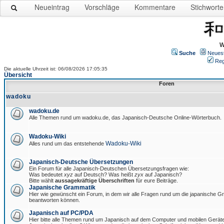
Neueintrag
Vorschläge
Kommentare
Stichworte
W
Suche
Neues
Reg
Die aktuelle Uhrzeit ist: 06/08/2026 17:05:35
Übersicht
Foren
wadoku
wadoku.de
Alle Themen rund um wadoku.de, das Japanisch-Deutsche Online-Wörterbuch.
Wadoku-Wiki
Wadoku-Wiki
Alles rund um das entstehende
Japanisch-Deutsche Übersetzungen
Ein Forum für alle Japanisch-Deutschen Übersetzungsfragen wie:
Was bedeutet
xyz
auf Deutsch? Was heißt
zyx
auf Japanisch?
Bitte wählt
aussagekräftige Überschriften
für eure Beiträge.
Japanische Grammatik
Hier wie gewünscht ein Forum, in dem wir alle Fragen rund um die japanische 
beantworten können.
Japanisch auf PC/PDA
Hier bitte alle Themen rund um Japanisch auf dem Computer und mobilen Gerät