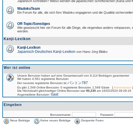
Japanisch schreiben? Wieso werden die japanischen Schriftzeichen (Kana und Ka
WadokuTeam
Ein Forum für alle, die sich fürs Wadoku engagieren und die Qualität sicherstellen
Off-Topic/Sonstiges
Wie gewünscht hier ein Forum für alle Dinge, die nirgendwo anders reinpassen, si
werden.
Kanji-Lexikon
Kanji-Lexikon
Japanisch-Deutsches Kanji-Lexikon
von Hans-Jörg Bibiko
Wer ist online
Unsere Benutzer haben auf eine Gesamtanzahl von 9,114 Beiträgen geantwortet
Wir haben 4,561 registrierte Benutzer
パントン787
Der neueste registrierte Benutzer ist
Es gibt 1,549 Online-Benutzer: 0 registrierte Benutzer, 1,549 Gäste [
Administrator
]
Die Höchstzahl gleichzeitiger Online-Benutzer war
90,230
am 16/02/2024 09:28:16
Gast
Angemeldete Benutzer:
Eingeben
Benutzername:
Passwort:
Neue Beiträge
Keine neuen Beiträge
Gesperrte Foren