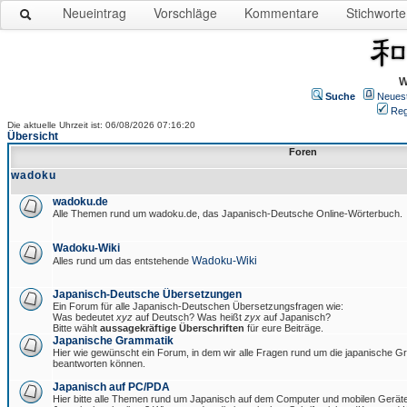
Neueintrag
Vorschläge
Kommentare
Stichworte
W
Suche
Neues
Reg
Die aktuelle Uhrzeit ist: 06/08/2026 07:16:20
Übersicht
Foren
wadoku
wadoku.de
Alle Themen rund um wadoku.de, das Japanisch-Deutsche Online-Wörterbuch.
Wadoku-Wiki
Wadoku-Wiki
Alles rund um das entstehende
Japanisch-Deutsche Übersetzungen
Ein Forum für alle Japanisch-Deutschen Übersetzungsfragen wie:
Was bedeutet
xyz
auf Deutsch? Was heißt
zyx
auf Japanisch?
Bitte wählt
aussagekräftige Überschriften
für eure Beiträge.
Japanische Grammatik
Hier wie gewünscht ein Forum, in dem wir alle Fragen rund um die japanische 
beantworten können.
Japanisch auf PC/PDA
Hier bitte alle Themen rund um Japanisch auf dem Computer und mobilen Gerät