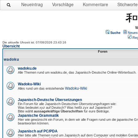
Neueintrag
Vorschläge
Kommentare
Stichworte
W
Suche
Neues
Reg
Die aktuelle Uhrzeit ist: 07/08/2026 23:43:16
Übersicht
Foren
wadoku
wadoku.de
Alle Themen rund um wadoku.de, das Japanisch-Deutsche Online-Wörterbuch.
Wadoku-Wiki
Wadoku-Wiki
Alles rund um das entstehende
Japanisch-Deutsche Übersetzungen
Ein Forum für alle Japanisch-Deutschen Übersetzungsfragen wie:
Was bedeutet
xyz
auf Deutsch? Was heißt
zyx
auf Japanisch?
Bitte wählt
aussagekräftige Überschriften
für eure Beiträge.
Japanische Grammatik
Hier wie gewünscht ein Forum, in dem wir alle Fragen rund um die japanische 
beantworten können.
Japanisch auf PC/PDA
Hier bitte alle Themen rund um Japanisch auf dem Computer und mobilen Gerät