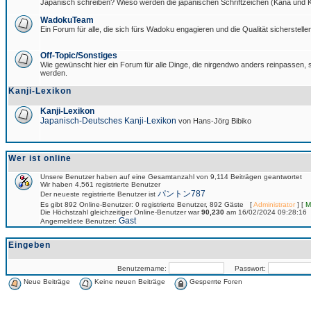
Japanisch schreiben? Wieso werden die japanischen Schriftzeichen (Kana und Ka
WadokuTeam
Ein Forum für alle, die sich fürs Wadoku engagieren und die Qualität sicherstellen
Off-Topic/Sonstiges
Wie gewünscht hier ein Forum für alle Dinge, die nirgendwo anders reinpassen, si
werden.
Kanji-Lexikon
Kanji-Lexikon
Japanisch-Deutsches Kanji-Lexikon
von Hans-Jörg Bibiko
Wer ist online
Unsere Benutzer haben auf eine Gesamtanzahl von 9,114 Beiträgen geantwortet
Wir haben 4,561 registrierte Benutzer
パントン787
Der neueste registrierte Benutzer ist
Es gibt 892 Online-Benutzer: 0 registrierte Benutzer, 892 Gäste [
Administrator
] [
M
Die Höchstzahl gleichzeitiger Online-Benutzer war
90,230
am 16/02/2024 09:28:16
Gast
Angemeldete Benutzer:
Eingeben
Benutzername:
Passwort:
Neue Beiträge
Keine neuen Beiträge
Gesperrte Foren