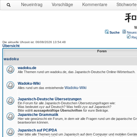
Neueintrag
Vorschläge
Kommentare
Stichworte
W
Suche
Neues
Reg
Die aktuelle Uhrzeit ist: 06/08/2026 13:54:48
Übersicht
Foren
wadoku
wadoku.de
Alle Themen rund um wadoku.de, das Japanisch-Deutsche Online-Wörterbuch.
Wadoku-Wiki
Wadoku-Wiki
Alles rund um das entstehende
Japanisch-Deutsche Übersetzungen
Ein Forum für alle Japanisch-Deutschen Übersetzungsfragen wie:
Was bedeutet
xyz
auf Deutsch? Was heißt
zyx
auf Japanisch?
Bitte wählt
aussagekräftige Überschriften
für eure Beiträge.
Japanische Grammatik
Hier wie gewünscht ein Forum, in dem wir alle Fragen rund um die japanische 
beantworten können.
Japanisch auf PC/PDA
Hier bitte alle Themen rund um Japanisch auf dem Computer und mobilen Gerät