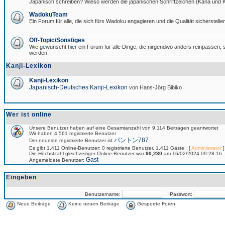
Japanisch schreiben? Wieso werden die japanischen Schriftzeichen (Kana und Ka
WadokuTeam
Ein Forum für alle, die sich fürs Wadoku engagieren und die Qualität sicherstellen
Off-Topic/Sonstiges
Wie gewünscht hier ein Forum für alle Dinge, die nirgendwo anders reinpassen, si
werden.
Kanji-Lexikon
Kanji-Lexikon
Japanisch-Deutsches Kanji-Lexikon
von Hans-Jörg Bibiko
Wer ist online
Unsere Benutzer haben auf eine Gesamtanzahl von 9,114 Beiträgen geantwortet
Wir haben 4,561 registrierte Benutzer
パントン787
Der neueste registrierte Benutzer ist
Es gibt 1,411 Online-Benutzer: 0 registrierte Benutzer, 1,411 Gäste [
Administrator
]
Die Höchstzahl gleichzeitiger Online-Benutzer war
90,230
am 16/02/2024 09:28:16
Gast
Angemeldete Benutzer:
Eingeben
Benutzername:
Passwort:
Neue Beiträge
Keine neuen Beiträge
Gesperrte Foren