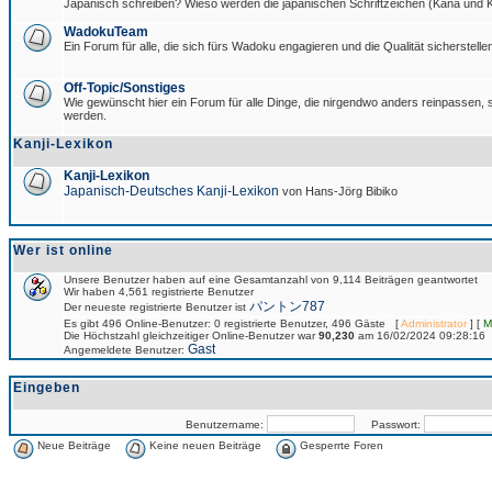
Japanisch schreiben? Wieso werden die japanischen Schriftzeichen (Kana und Ka
WadokuTeam
Ein Forum für alle, die sich fürs Wadoku engagieren und die Qualität sicherstellen
Off-Topic/Sonstiges
Wie gewünscht hier ein Forum für alle Dinge, die nirgendwo anders reinpassen, si
werden.
Kanji-Lexikon
Kanji-Lexikon
Japanisch-Deutsches Kanji-Lexikon
von Hans-Jörg Bibiko
Wer ist online
Unsere Benutzer haben auf eine Gesamtanzahl von 9,114 Beiträgen geantwortet
Wir haben 4,561 registrierte Benutzer
パントン787
Der neueste registrierte Benutzer ist
Es gibt 496 Online-Benutzer: 0 registrierte Benutzer, 496 Gäste [
Administrator
] [
M
Die Höchstzahl gleichzeitiger Online-Benutzer war
90,230
am 16/02/2024 09:28:16
Gast
Angemeldete Benutzer:
Eingeben
Benutzername:
Passwort:
Neue Beiträge
Keine neuen Beiträge
Gesperrte Foren