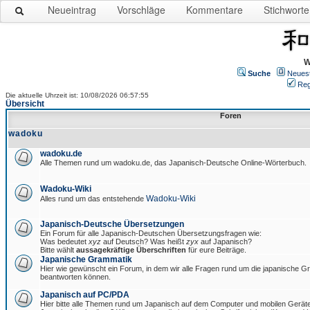
Neueintrag
Vorschläge
Kommentare
Stichworte
W
Suche
Neues
Reg
Die aktuelle Uhrzeit ist: 10/08/2026 06:57:55
Übersicht
Foren
wadoku
wadoku.de
Alle Themen rund um wadoku.de, das Japanisch-Deutsche Online-Wörterbuch.
Wadoku-Wiki
Wadoku-Wiki
Alles rund um das entstehende
Japanisch-Deutsche Übersetzungen
Ein Forum für alle Japanisch-Deutschen Übersetzungsfragen wie:
Was bedeutet
xyz
auf Deutsch? Was heißt
zyx
auf Japanisch?
Bitte wählt
aussagekräftige Überschriften
für eure Beiträge.
Japanische Grammatik
Hier wie gewünscht ein Forum, in dem wir alle Fragen rund um die japanische 
beantworten können.
Japanisch auf PC/PDA
Hier bitte alle Themen rund um Japanisch auf dem Computer und mobilen Gerät