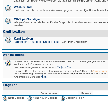
Japanisch schreiben? Wieso werden die japanischen Schriftzeichen (Kana und Ka
WadokuTeam
Ein Forum für alle, die sich fürs Wadoku engagieren und die Qualität sicherstellen
Off-Topic/Sonstiges
Wie gewünscht hier ein Forum für alle Dinge, die nirgendwo anders reinpassen, si
werden.
Kanji-Lexikon
Kanji-Lexikon
Japanisch-Deutsches Kanji-Lexikon
von Hans-Jörg Bibiko
Wer ist online
Unsere Benutzer haben auf eine Gesamtanzahl von 9,114 Beiträgen geantwortet
Wir haben 4,561 registrierte Benutzer
パントン787
Der neueste registrierte Benutzer ist
Es gibt 1,451 Online-Benutzer: 0 registrierte Benutzer, 1,451 Gäste [
Administrator
]
Die Höchstzahl gleichzeitiger Online-Benutzer war
90,230
am 16/02/2024 09:28:16
Gast
Angemeldete Benutzer:
Eingeben
Benutzername:
Passwort:
Neue Beiträge
Keine neuen Beiträge
Gesperrte Foren