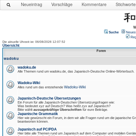
Neueintrag
Vorschläge
Kommentare
Stichworte
W
Suche
Neues
Reg
Die aktuelle Uhrzeit ist: 06/08/2026 12:07:52
Übersicht
Foren
wadoku
wadoku.de
Alle Themen rund um wadoku.de, das Japanisch-Deutsche Online-Wörterbuch.
Wadoku-Wiki
Wadoku-Wiki
Alles rund um das entstehende
Japanisch-Deutsche Übersetzungen
Ein Forum für alle Japanisch-Deutschen Übersetzungsfragen wie:
Was bedeutet
xyz
auf Deutsch? Was heißt
zyx
auf Japanisch?
Bitte wählt
aussagekräftige Überschriften
für eure Beiträge.
Japanische Grammatik
Hier wie gewünscht ein Forum, in dem wir alle Fragen rund um die japanische 
beantworten können.
Japanisch auf PC/PDA
Hier bitte alle Themen rund um Japanisch auf dem Computer und mobilen Gerät