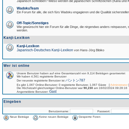
Japanisch schreiben? Wieso werden die japanischen Schriftzeichen (Kana und Ka
WadokuTeam
Ein Forum für alle, die sich fürs Wadoku engagieren und die Qualität sicherstellen
Off-Topic/Sonstiges
Wie gewünscht hier ein Forum für alle Dinge, die nirgendwo anders reinpassen, si
werden.
Kanji-Lexikon
Kanji-Lexikon
Japanisch-Deutsches Kanji-Lexikon
von Hans-Jörg Bibiko
Wer ist online
Unsere Benutzer haben auf eine Gesamtanzahl von 9,114 Beiträgen geantwortet
Wir haben 4,561 registrierte Benutzer
パントン787
Der neueste registrierte Benutzer ist
Es gibt 1,067 Online-Benutzer: 0 registrierte Benutzer, 1,067 Gäste [
Administrator
]
Die Höchstzahl gleichzeitiger Online-Benutzer war
90,230
am 16/02/2024 09:28:16
Gast
Angemeldete Benutzer:
Eingeben
Benutzername:
Passwort:
Neue Beiträge
Keine neuen Beiträge
Gesperrte Foren