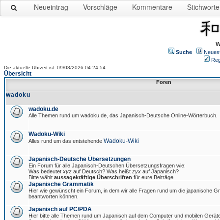
Neueintrag
Vorschläge
Kommentare
Stichworte
W
Suche
Neues
Reg
Die aktuelle Uhrzeit ist: 09/08/2026 04:24:54
Übersicht
Foren
wadoku
wadoku.de
Alle Themen rund um wadoku.de, das Japanisch-Deutsche Online-Wörterbuch.
Wadoku-Wiki
Wadoku-Wiki
Alles rund um das entstehende
Japanisch-Deutsche Übersetzungen
Ein Forum für alle Japanisch-Deutschen Übersetzungsfragen wie:
Was bedeutet
xyz
auf Deutsch? Was heißt
zyx
auf Japanisch?
Bitte wählt
aussagekräftige Überschriften
für eure Beiträge.
Japanische Grammatik
Hier wie gewünscht ein Forum, in dem wir alle Fragen rund um die japanische 
beantworten können.
Japanisch auf PC/PDA
Hier bitte alle Themen rund um Japanisch auf dem Computer und mobilen Gerät