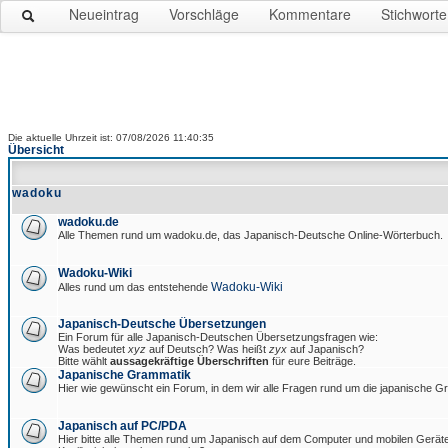
Neueintrag
Vorschläge
Kommentare
Stichworte
Die aktuelle Uhrzeit ist: 07/08/2026 11:40:35
Übersicht
wadoku
wadoku.de
Alle Themen rund um wadoku.de, das Japanisch-Deutsche Online-Wörterbuch.
Wadoku-Wiki
Wadoku-Wiki
Alles rund um das entstehende
Japanisch-Deutsche Übersetzungen
Ein Forum für alle Japanisch-Deutschen Übersetzungsfragen wie:
Was bedeutet
xyz
auf Deutsch? Was heißt
zyx
auf Japanisch?
Bitte wählt
aussagekräftige Überschriften
für eure Beiträge.
Japanische Grammatik
Hier wie gewünscht ein Forum, in dem wir alle Fragen rund um die japanische 
Japanisch auf PC/PDA
Hier bitte alle Themen rund um Japanisch auf dem Computer und mobilen Gerät