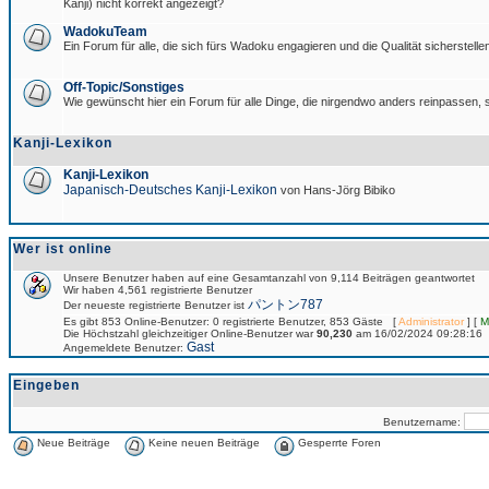
Kanji) nicht korrekt angezeigt?
WadokuTeam
Ein Forum für alle, die sich fürs Wadoku engagieren und die Qualität sicherstellen
Off-Topic/Sonstiges
Wie gewünscht hier ein Forum für alle Dinge, die nirgendwo anders reinpassen, s
Kanji-Lexikon
Kanji-Lexikon
Japanisch-Deutsches Kanji-Lexikon
von Hans-Jörg Bibiko
Wer ist online
Unsere Benutzer haben auf eine Gesamtanzahl von 9,114 Beiträgen geantwortet
Wir haben 4,561 registrierte Benutzer
パントン787
Der neueste registrierte Benutzer ist
Es gibt 853 Online-Benutzer: 0 registrierte Benutzer, 853 Gäste [
Administrator
] [
M
Die Höchstzahl gleichzeitiger Online-Benutzer war
90,230
am 16/02/2024 09:28:16
Gast
Angemeldete Benutzer:
Eingeben
Benutzername:
Neue Beiträge
Keine neuen Beiträge
Gesperrte Foren