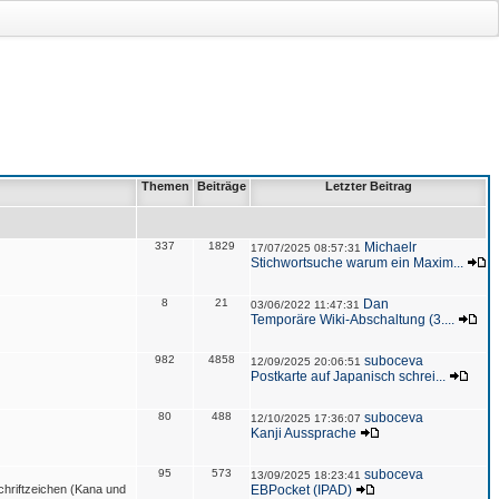
Themen
Beiträge
Letzter Beitrag
337
1829
Michaelr
17/07/2025 08:57:31
Stichwortsuche warum ein Maxim...
8
21
Dan
03/06/2022 11:47:31
Temporäre Wiki-Abschaltung (3....
982
4858
suboceva
12/09/2025 20:06:51
Postkarte auf Japanisch schrei...
80
488
suboceva
12/10/2025 17:36:07
Kanji Aussprache
95
573
suboceva
13/09/2025 18:23:41
hriftzeichen (Kana und
EBPocket (IPAD)