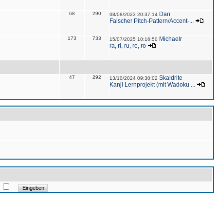
68
290
Dan
08/08/2023 20:37:14
Falscher Pitch-Pattern/Accent-...
173
733
Michaelr
15/07/2025 10:16:50
ra, ri, ru, re, ro
47
292
Skaidrite
13/10/2024 09:30:02
Kanji Lernprojekt (mit Wadoku ...