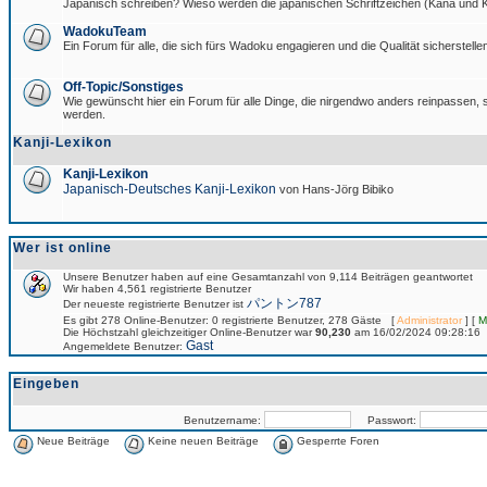
Japanisch schreiben? Wieso werden die japanischen Schriftzeichen (Kana und Ka
WadokuTeam
Ein Forum für alle, die sich fürs Wadoku engagieren und die Qualität sicherstellen
Off-Topic/Sonstiges
Wie gewünscht hier ein Forum für alle Dinge, die nirgendwo anders reinpassen, si
werden.
Kanji-Lexikon
Kanji-Lexikon
Japanisch-Deutsches Kanji-Lexikon
von Hans-Jörg Bibiko
Wer ist online
Unsere Benutzer haben auf eine Gesamtanzahl von 9,114 Beiträgen geantwortet
Wir haben 4,561 registrierte Benutzer
パントン787
Der neueste registrierte Benutzer ist
Es gibt 278 Online-Benutzer: 0 registrierte Benutzer, 278 Gäste [
Administrator
] [
M
Die Höchstzahl gleichzeitiger Online-Benutzer war
90,230
am 16/02/2024 09:28:16
Gast
Angemeldete Benutzer:
Eingeben
Benutzername:
Passwort:
Neue Beiträge
Keine neuen Beiträge
Gesperrte Foren