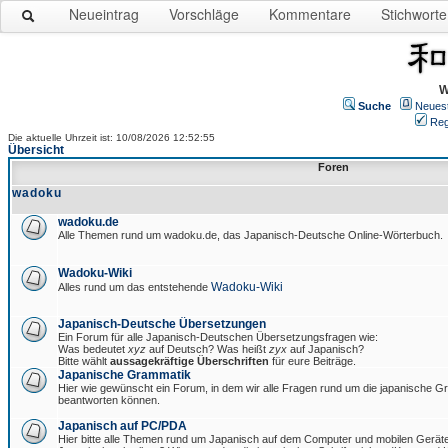
Neueintrag
Vorschläge
Kommentare
Stichworte
W
Suche
Neues
Reg
Die aktuelle Uhrzeit ist: 10/08/2026 12:52:55
Übersicht
Foren
wadoku
wadoku.de
Alle Themen rund um wadoku.de, das Japanisch-Deutsche Online-Wörterbuch.
Wadoku-Wiki
Wadoku-Wiki
Alles rund um das entstehende
Japanisch-Deutsche Übersetzungen
Ein Forum für alle Japanisch-Deutschen Übersetzungsfragen wie:
Was bedeutet
xyz
auf Deutsch? Was heißt
zyx
auf Japanisch?
Bitte wählt
aussagekräftige Überschriften
für eure Beiträge.
Japanische Grammatik
Hier wie gewünscht ein Forum, in dem wir alle Fragen rund um die japanische 
beantworten können.
Japanisch auf PC/PDA
Hier bitte alle Themen rund um Japanisch auf dem Computer und mobilen Gerät