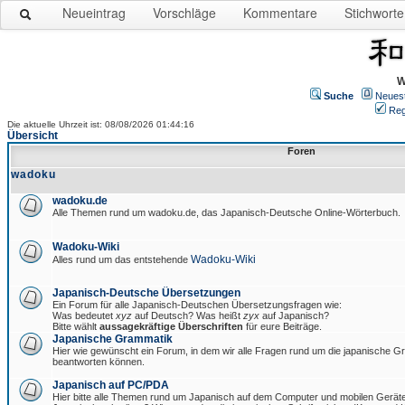
Neueintrag
Vorschläge
Kommentare
Stichworte
W
Suche
Neues
Reg
Die aktuelle Uhrzeit ist: 08/08/2026 01:44:16
Übersicht
Foren
wadoku
wadoku.de
Alle Themen rund um wadoku.de, das Japanisch-Deutsche Online-Wörterbuch.
Wadoku-Wiki
Wadoku-Wiki
Alles rund um das entstehende
Japanisch-Deutsche Übersetzungen
Ein Forum für alle Japanisch-Deutschen Übersetzungsfragen wie:
Was bedeutet
xyz
auf Deutsch? Was heißt
zyx
auf Japanisch?
Bitte wählt
aussagekräftige Überschriften
für eure Beiträge.
Japanische Grammatik
Hier wie gewünscht ein Forum, in dem wir alle Fragen rund um die japanische 
beantworten können.
Japanisch auf PC/PDA
Hier bitte alle Themen rund um Japanisch auf dem Computer und mobilen Gerät