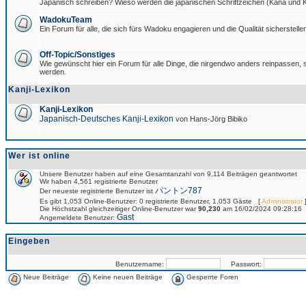
Japanisch schreiben? Wieso werden die japanischen Schriftzeichen (Kana und Ka
WadokuTeam
Ein Forum für alle, die sich fürs Wadoku engagieren und die Qualität sicherstellen
Off-Topic/Sonstiges
Wie gewünscht hier ein Forum für alle Dinge, die nirgendwo anders reinpassen, si
werden.
Kanji-Lexikon
Kanji-Lexikon
Japanisch-Deutsches Kanji-Lexikon
von Hans-Jörg Bibiko
Wer ist online
Unsere Benutzer haben auf eine Gesamtanzahl von 9,114 Beiträgen geantwortet
Wir haben 4,561 registrierte Benutzer
パントン787
Der neueste registrierte Benutzer ist
Es gibt 1,053 Online-Benutzer: 0 registrierte Benutzer, 1,053 Gäste [
Administrator
]
Die Höchstzahl gleichzeitiger Online-Benutzer war
90,230
am 16/02/2024 09:28:16
Gast
Angemeldete Benutzer:
Eingeben
Benutzername:
Passwort:
Neue Beiträge
Keine neuen Beiträge
Gesperrte Foren